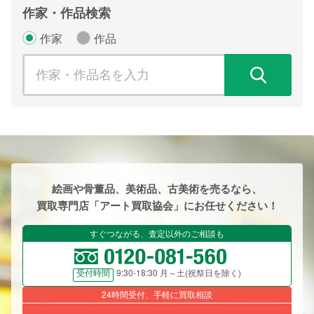
作家・作品検索
作家
作品
検
絵画や骨董品、美術品、古美術を売るなら、
買取専門店「アート買取協会」にお任せください！
すぐつながる、査定以外のご相談も
9:30-18:30 月～土(祝祭日を除く)
受付時間
24時間受付、手軽に買取相談