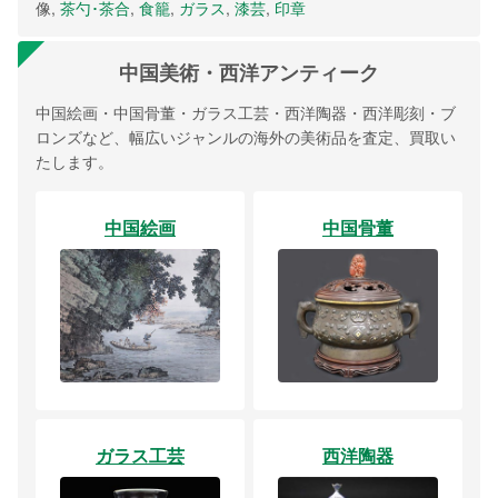
像,
茶勺･茶合
,
食籠
,
ガラス
,
漆芸
,
印章
中国美術・西洋アンティーク
中国絵画・中国骨董・ガラス工芸・西洋陶器・西洋彫刻・ブ
ロンズなど、幅広いジャンルの海外の美術品を査定、買取い
たします。
中国絵画
中国骨董
ガラス工芸
西洋陶器