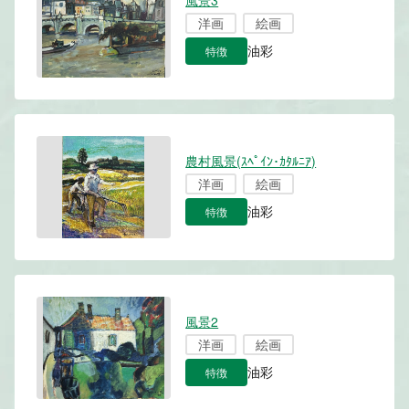
風景3
洋画
絵画
特徴
油彩
農村風景(ｽﾍﾟｲﾝ･ｶﾀﾙﾆｱ)
洋画
絵画
特徴
油彩
風景2
洋画
絵画
特徴
油彩