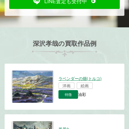
LINE査定も受付中
深沢孝哉の買取作品例
ラベンダーの畑(トルコ)
洋画
絵画
特徴
油彩