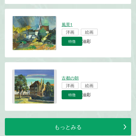
風景1
洋画
絵画
特徴
油彩
古都の朝
洋画
絵画
特徴
油彩
もっとみる