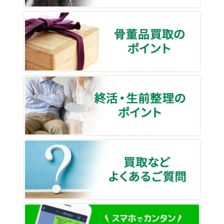
骨董品
終活・
買取な
LINE