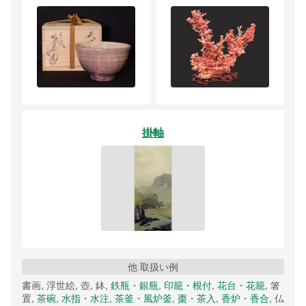
掛軸
他 取扱い例
書画, 浮世絵, 壺, 鉢,
鉄瓶・銀瓶
,
印籠・根付
,
花台・花籠
, 箸
置,
茶碗
,
水指・水注
,
茶釜・風炉釜
,
棗・茶入
,
香炉・香合
, 仏