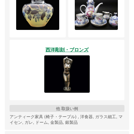
西洋彫刻・ブロンズ
他 取扱い例
アンティーク家具 (椅子・テーブル) , 洋食器, ガラス細工, マ
イセン, ガレ, ドーム, 金製品, 銀製品