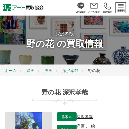
MENU
LINE査定
メール査定
電話相談
深沢孝哉
野の花 の買取情報
ホーム
絵画
洋画
深沢孝哉
野の花
野の花 深沢孝哉
作家名
深沢孝哉
洋画
、
絵
ジャンル