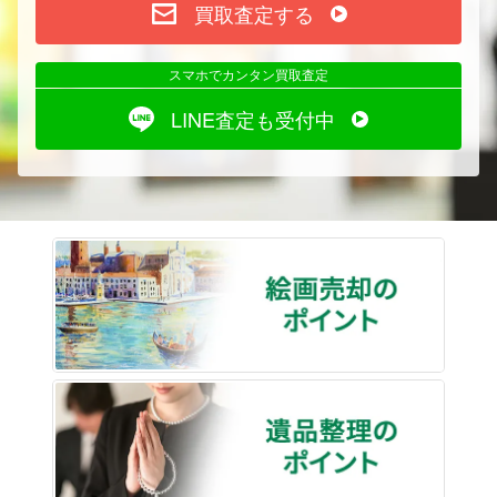
買取査定する
スマホでカンタン買取査定
LINE査定も受付中
絵画売
遺品整