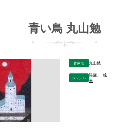
青い鳥 丸山勉
作家名
丸山勉
洋画
、
絵
ジャンル
画