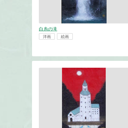
白糸の滝
洋画
絵画