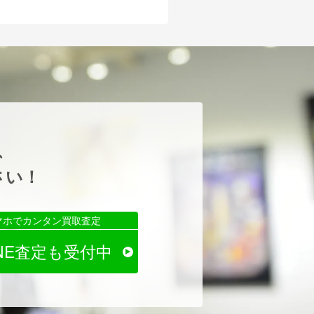
、
さい！
マホでカンタン買取査定
INE査定も受付中