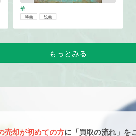
華
洋画
絵画
もっとみる
の売却が初めての方
に
「買取の流れ」を