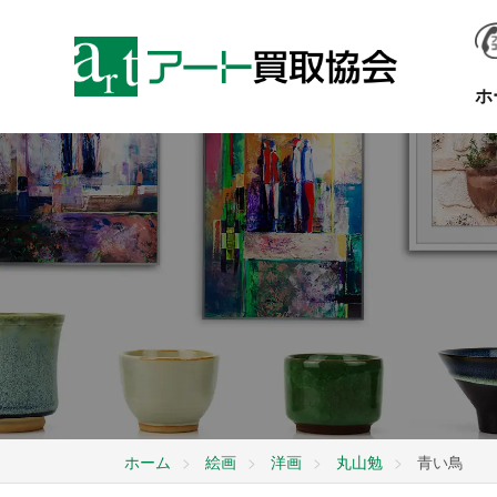
ホ
ホーム
絵画
洋画
丸山勉
青い鳥