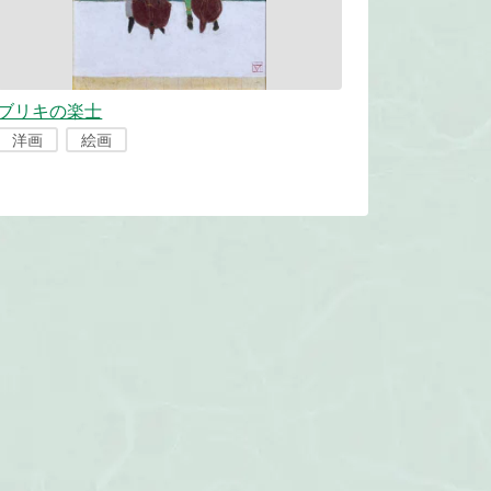
ブリキの楽士
洋画
絵画