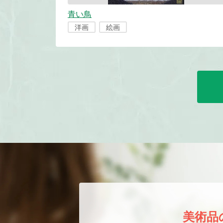
青い鳥
洋画
絵画
美術品