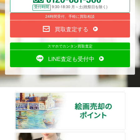
9:30-18:30 月～土(祝祭日を除く)
受付時間
24時間受付、手軽に買取相談
買取査定する
スマホでカンタン買取査定
LINE査定も受付中
絵画売
遺品整