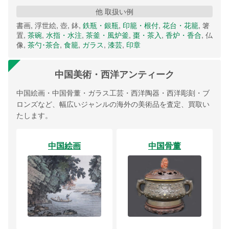
他 取扱い例
書画, 浮世絵, 壺, 鉢,
鉄瓶・銀瓶
,
印籠・根付
,
花台・花籠
, 箸
置,
茶碗
,
水指・水注
,
茶釜・風炉釜
,
棗・茶入
,
香炉・香合
, 仏
像,
茶勺･茶合
,
食籠
,
ガラス
,
漆芸
,
印章
中国美術・西洋アンティーク
中国絵画・中国骨董・ガラス工芸・西洋陶器・西洋彫刻・ブ
ロンズなど、幅広いジャンルの海外の美術品を査定、買取い
たします。
中国絵画
中国骨董