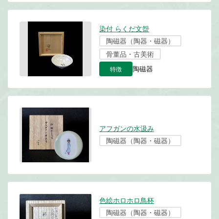
染付 らくだ文盌
陶磁器（陶器・磁器）
骨董品・古美術
特徴
陶磁器
アフガンの水汲み
陶磁器（陶器・磁器）
色絵ホロホロ鳥杯
陶磁器（陶器・磁器）