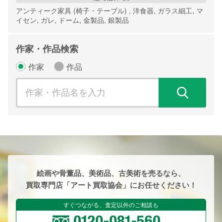
アンティーク家具 (椅子・テーブル) , 洋食器, ガラス細工, マ
イセン, ガレ, ドーム, 金製品, 銀製品
作家・作品検索
作家
作品
検
絵画や骨董品、美術品、古美術を売るなら、
買取専門店「アート買取協会」にお任せください！
すぐつながる、査定以外のご相談も