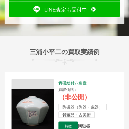
LINE査定も受付中
三浦小平二の買取実績例
青磁絵付八角壷
買取価格
（非公開）
陶磁器（陶器・磁器）
骨董品・古美術
特徴
陶磁器