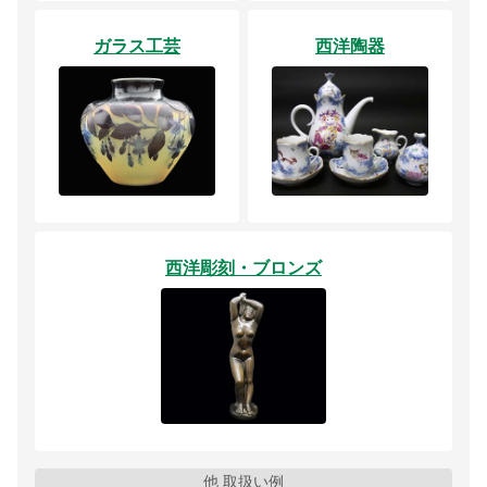
ガラス工芸
西洋陶器
西洋彫刻・ブロンズ
他 取扱い例