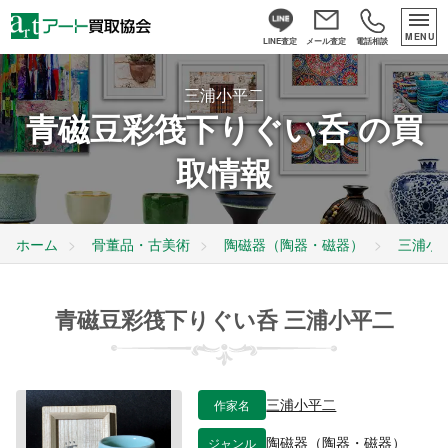
MENU
LINE査定
メール査定
電話相談
三浦小平二
青磁豆彩筏下りぐい呑 の買
取情報
ホーム
骨董品・古美術
陶磁器（陶器・磁器）
三浦小
青磁豆彩筏下りぐい呑 三浦小平二
作家名
三浦小平二
ジャンル
陶磁器（陶器・磁器）