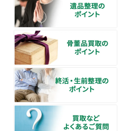
骨董品
終活・
買取な