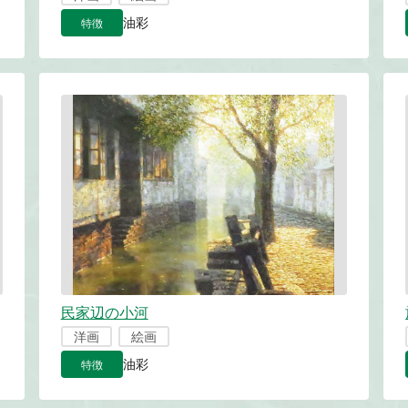
特徴
油彩
民家辺の小河
洋画
絵画
特徴
油彩