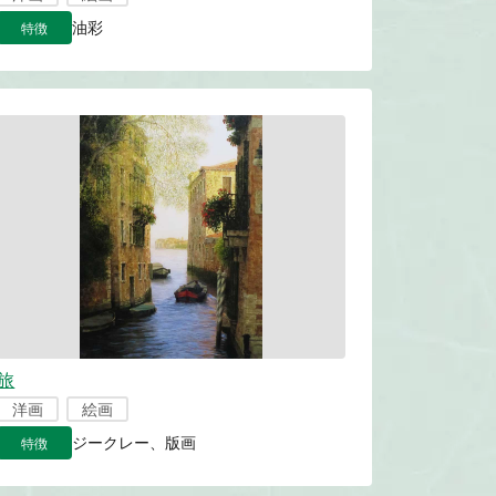
特徴
油彩
旅
洋画
絵画
特徴
ジークレー、版画