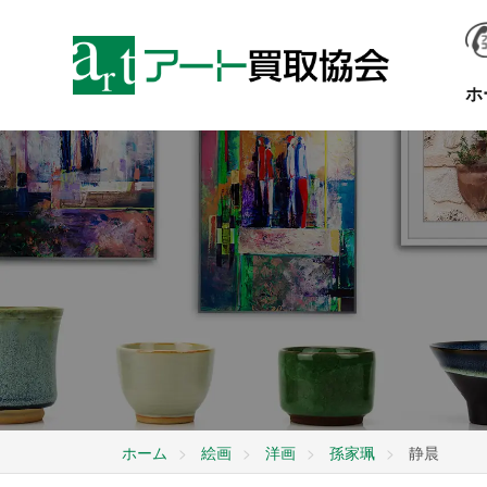
ホ
ホーム
絵画
洋画
孫家珮
静晨