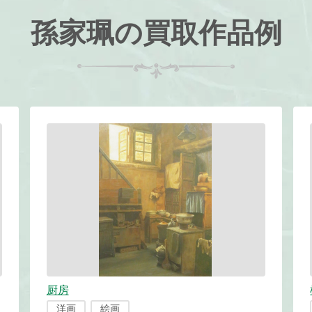
孫家珮の買取作品例
厨房
洋画
絵画