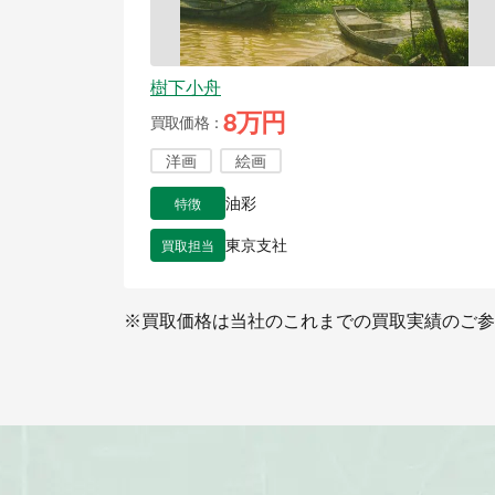
樹下小舟
8万円
買取価格
洋画
絵画
特徴
油彩
買取担当
東京支社
※買取価格は当社のこれまでの買取実績のご参