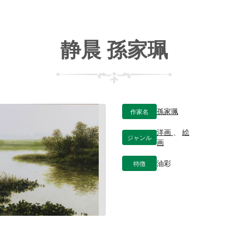
静晨 孫家珮
作家名
孫家珮
洋画
、
絵
ジャンル
画
特徴
油彩