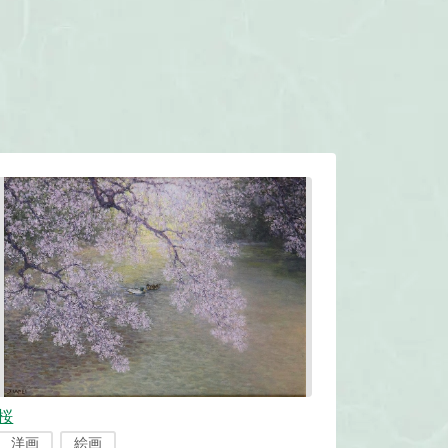
桜
洋画
絵画