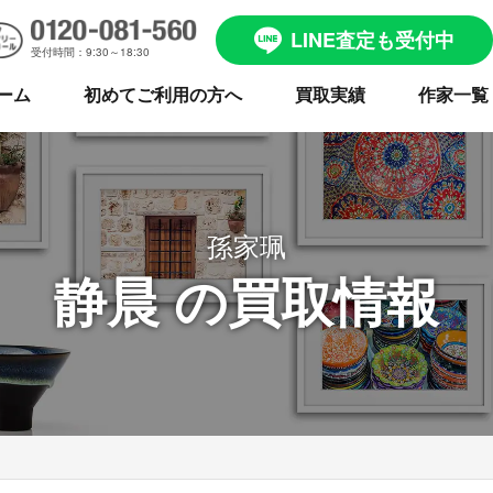
LINE査定も受付中
受付時間：9:30～18:30
ーム
初めてご利用の方へ
買取実績
作家一覧
孫家珮
静晨 の買取情報