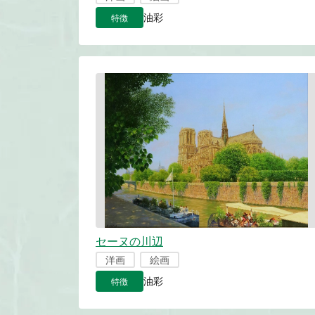
特徴
油彩
セーヌの川辺
洋画
絵画
特徴
油彩