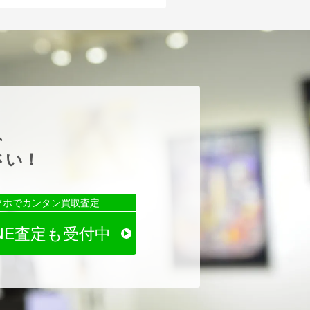
、
さい！
マホでカンタン買取査定
INE査定も受付中