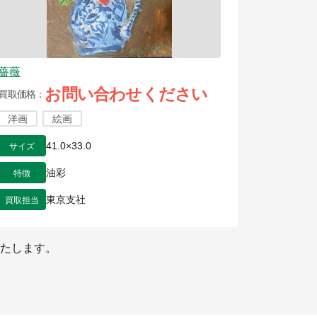
薔薇
お問い合わせください
買取価格
洋画
絵画
サイズ
41.0×33.0
特徴
油彩
買取担当
東京支社
たします。