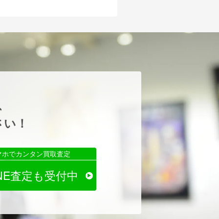
、
さい！
マホでカンタン買取査定
INE査定も受付中