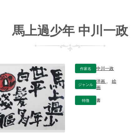
馬上過少年 中川一政
作家名
中川一政
洋画
、
絵
ジャンル
画
特徴
書