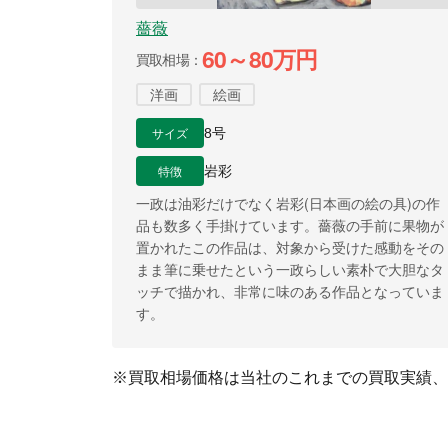
薔薇
60～80万円
買取相場
洋画
絵画
サイズ
8号
特徴
岩彩
一政は油彩だけでなく岩彩(日本画の絵の具)の作
品も数多く手掛けています。薔薇の手前に果物が
置かれたこの作品は、対象から受けた感動をその
まま筆に乗せたという一政らしい素朴で大胆なタ
ッチで描かれ、非常に味のある作品となっていま
す。
※買取相場価格は当社のこれまでの買取実績、