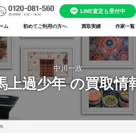
LINE査定も受付中
受付時間：9:30～18:30
ーム
初めてご利用の方へ
買取実績
作家一覧
中川一政
馬上過少年 の買取情
年