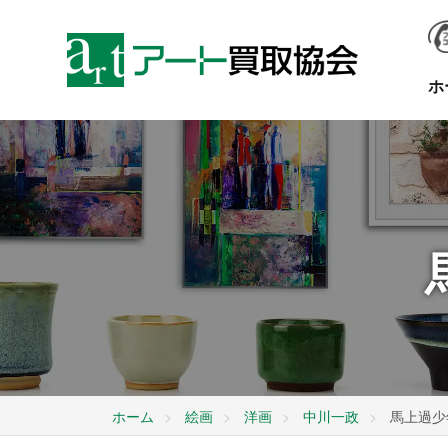
ホ
ホーム
絵画
洋画
中川一政
馬上過少