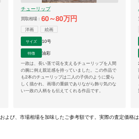
チューリップ
60～80万円
買取相場
洋画
絵画
サイズ
10号
特徴
油彩
一政は、長い茎で花を支えるチューリップを人間
の腕に例え親近感を持っていました。この作品で
も2本のチューリップは二人の子供のように愛ら
しく描かれ、画壇の重鎮でありながら飾り気のな
い一政の人柄をも伝えてくれる作品です。
および、市場相場を加味したご参考額です。実際の査定価格は