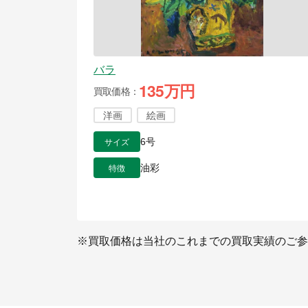
バラ
135万円
買取価格
洋画
絵画
サイズ
6号
特徴
油彩
※買取価格は当社のこれまでの買取実績のご参