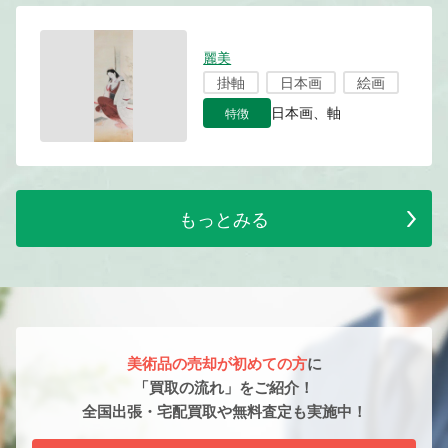
麗美
掛軸
日本画
絵画
特徴
日本画、軸
もっとみる
美術品の売却が初めての方
に
「買取の流れ」をご紹介！
全国出張・宅配買取や無料査定も実施中！