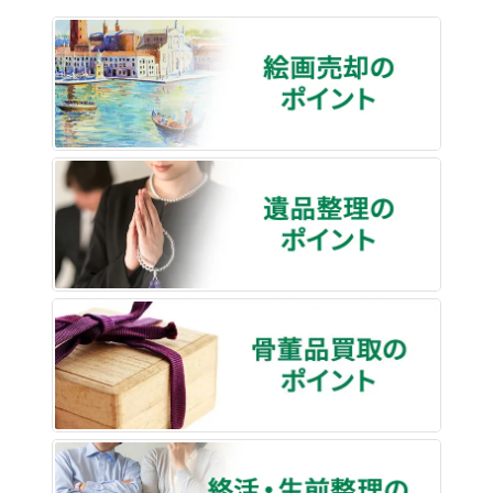
絵画売
遺品整
骨董品
終活・