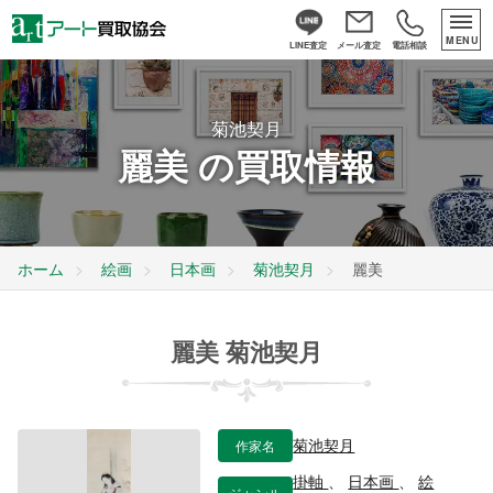
MENU
LINE査定
メール査定
電話相談
菊池契月
麗美 の買取情報
ホーム
絵画
日本画
菊池契月
麗美
麗美 菊池契月
作家名
菊池契月
掛軸
、
日本画
、
絵
ジャンル