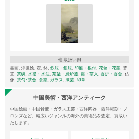
他 取扱い例
書画, 浮世絵, 壺, 鉢,
鉄瓶・銀瓶
,
印籠・根付
,
花台・花籠
, 箸
置,
茶碗
,
水指・水注
,
茶釜・風炉釜
,
棗・茶入
,
香炉・香合
, 仏
像,
茶勺･茶合
,
食籠
,
ガラス
,
漆芸
,
印章
中国美術・西洋アンティーク
中国絵画・中国骨董・ガラス工芸・西洋陶器・西洋彫刻・ブ
ロンズなど、幅広いジャンルの海外の美術品を査定、買取い
たします。