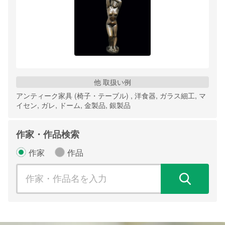
他 取扱い例
アンティーク家具 (椅子・テーブル) , 洋食器, ガラス細工, マ
イセン, ガレ, ドーム, 金製品, 銀製品
作家・作品検索
作家
作品
検