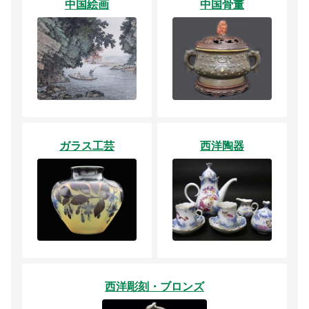
中国絵画
中国骨董
ガラス工芸
西洋陶器
西洋彫刻・ブロンズ