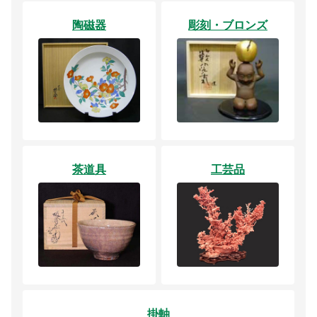
陶磁器
彫刻・ブロンズ
茶道具
工芸品
掛軸