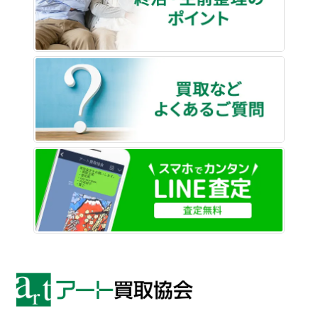
買取な
LINE