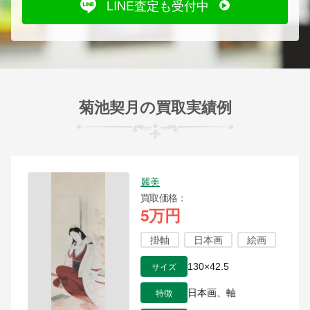
LINE査定も受付中
菊池契月の買取実績例
麗美
買取価格
5万円
掛軸
日本画
絵画
サイズ
130×42.5
特徴
日本画、軸