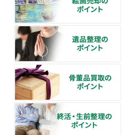
遺品整
骨董品
終活・