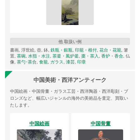
他 取扱い例
書画, 浮世絵, 壺, 鉢,
鉄瓶・銀瓶
,
印籠・根付
,
花台・花籠
, 箸
置,
茶碗
,
水指・水注
,
茶釜・風炉釜
,
棗・茶入
,
香炉・香合
, 仏
像,
茶勺･茶合
,
食籠
,
ガラス
,
漆芸
,
印章
中国美術・西洋アンティーク
中国絵画・中国骨董・ガラス工芸・西洋陶器・西洋彫刻・ブ
ロンズなど、幅広いジャンルの海外の美術品を査定、買取い
たします。
中国絵画
中国骨董