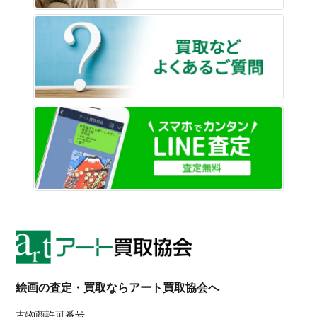
買取な
LINE
絵画の査定・買取ならアート買取協会へ
古物商許可番号