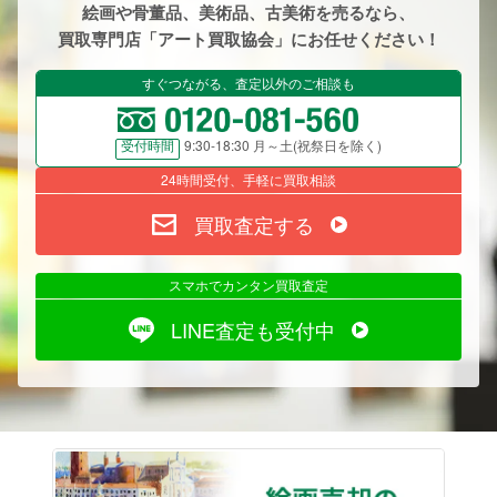
絵画や骨董品、美術品、古美術を売るなら、
買取専門店「アート買取協会」にお任せください！
すぐつながる、査定以外のご相談も
9:30-18:30 月～土(祝祭日を除く)
受付時間
24時間受付、手軽に買取相談
買取査定する
スマホでカンタン買取査定
LINE査定も受付中
絵画売