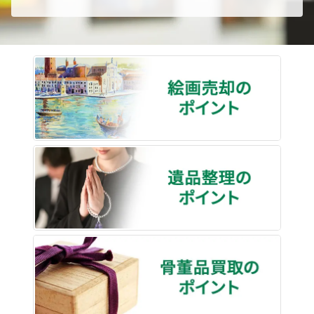
絵画売
遺品整
骨董品