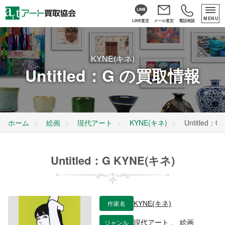
MENU
LINE査定
メール査定
電話相談
KYNE(キネ)
Untitled：G の買取情報
ホーム
絵画
現代アート
KYNE(キネ)
Untitled：G
Untitled：G KYNE(キネ)
作家名
KYNE(キネ)
ジャンル
現代アート
、
絵画