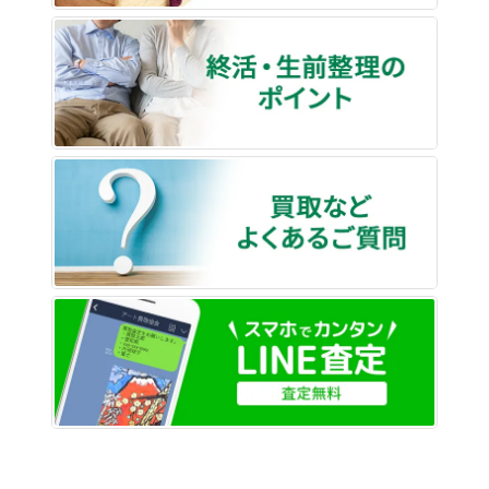
終活・
買取な
LINE