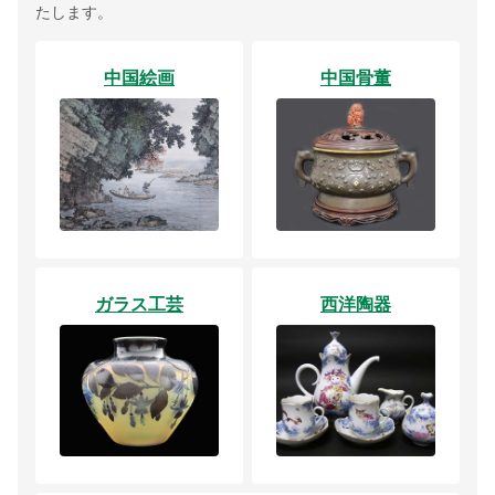
たします。
中国絵画
中国骨董
ガラス工芸
西洋陶器