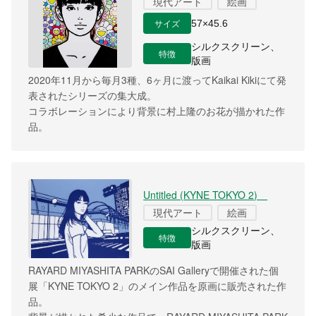
現代アート
絵画
サイズ
57×45.6
シルクスクリーン、
特徴
版画
2020年11月から毎月3種、6ヶ月に渡ってKaikai Kikiにて発
表されたシリーズの集大成。
コラボレーションにより背景に村上隆のお花が描かれた作
品。
Untitled (KYNE TOKYO 2)
現代アート
絵画
シルクスクリーン、
特徴
版画
RAYARD MIYASHITA PARKのSAI Galleryで開催された個
展「KYNE TOKYO 2」のメイン作品を原画に販売された作
品。