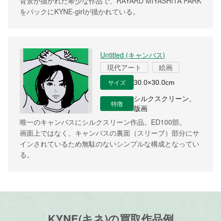
背景が描かれた希少な作品で、RAYARD MIYASHITA PARK
をバックにKYNE-girlが描かれている。
Untitled (キャンバス)
現代アート
絵画
サイズ
30.0×30.0cm
シルクスクリーン、
特徴
版画
唯一のキャンバスにシルクスリーン作品。ED100部。
画面上ではなく、キャンバスの裏面（スリーブ）部分にサ
インされているため無駄のないシンプルな構成となってい
る。
KYNE(キネ)の買取作品例