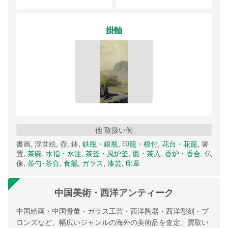
掛軸
他 取扱い例
書画, 浮世絵, 壺, 鉢,
鉄瓶・銀瓶
,
印籠・根付
,
花台・花籠
, 箸
置,
茶碗
,
水指・水注
,
茶釜・風炉釜
,
棗・茶入
,
香炉・香合
, 仏
像,
茶勺･茶合
,
食籠
,
ガラス
,
漆芸
,
印章
中国美術・西洋アンティーク
中国絵画・中国骨董・ガラス工芸・西洋陶器・西洋彫刻・ブ
ロンズなど、幅広いジャンルの海外の美術品を査定、買取い