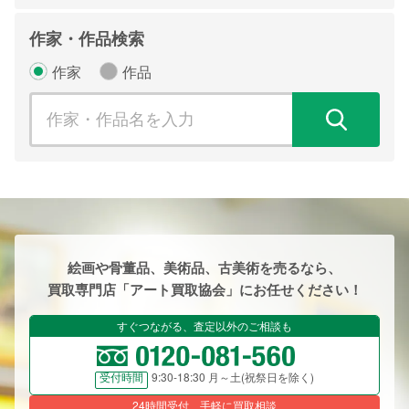
作家・作品検索
作家
作品
検
絵画や骨董品、美術品、古美術を売るなら、
買取専門店「アート買取協会」にお任せください！
すぐつながる、査定以外のご相談も
9:30-18:30 月～土(祝祭日を除く)
受付時間
24時間受付、手軽に買取相談