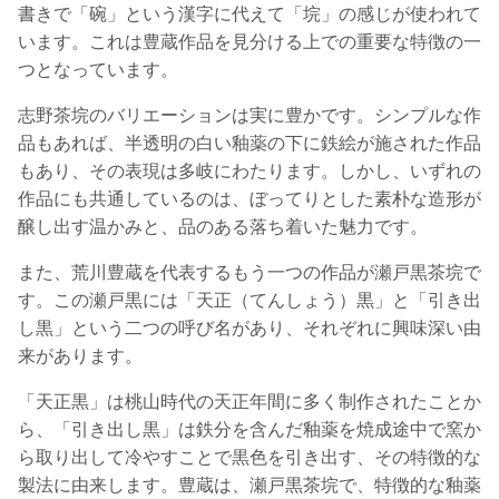
書きで「碗」という漢字に代えて「垸」の感じが使われて
います。これは豊蔵作品を見分ける上での重要な特徴の一
つとなっています。
志野茶垸のバリエーションは実に豊かです。シンプルな作
品もあれば、半透明の白い釉薬の下に鉄絵が施された作品
もあり、その表現は多岐にわたります。しかし、いずれの
作品にも共通しているのは、ぼってりとした素朴な造形が
醸し出す温かみと、品のある落ち着いた魅力です。
また、荒川豊蔵を代表するもう一つの作品が瀬戸黒茶垸で
す。この瀬戸黒には「天正（てんしょう）黒」と「引き出
し黒」という二つの呼び名があり、それぞれに興味深い由
来があります。
「天正黒」は桃山時代の天正年間に多く制作されたことか
ら、「引き出し黒」は鉄分を含んだ釉薬を焼成途中で窯か
ら取り出して冷やすことで黒色を引き出す、その特徴的な
製法に由来します。豊蔵は、瀬戸黒茶垸で、特徴的な釉薬