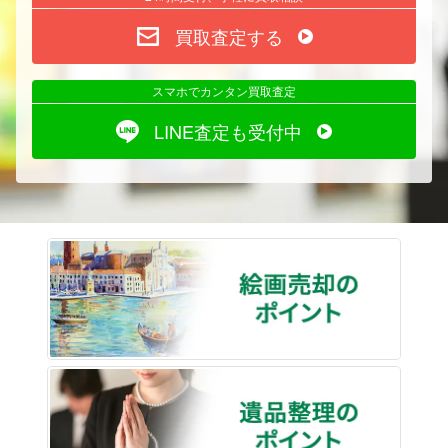
買取査定する
スマホでカンタン買取査定
LINE査定も受付中
絵画売
遺品整