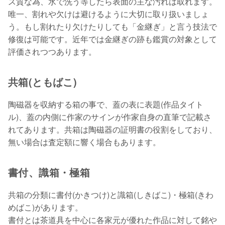
ス質な為、水で洗う等したら表面の主な汚れは取れます。
唯一、割れや欠けは避けるように大切に取り扱いましょ
う。もし割れたり欠けたりしても「金継ぎ」と言う技法で
修復は可能です。近年では金継ぎの跡も鑑賞の対象として
評価されつつあります。
共箱(ともばこ)
陶磁器を収納する箱の事で、蓋の表に表題(作品タイト
ル)、蓋の内側に作家のサインが作家自身の直筆で記載さ
れてあります。共箱は陶磁器の証明書の役割をしており、
無い場合は査定額に響く場合もあります。
書付、識箱・極箱
共箱の分類に書付(かきつけ)と識箱(しきばこ)・極箱(きわ
めばこ)があります。
書付とは茶道具を中心に各家元が優れた作品に対して銘や