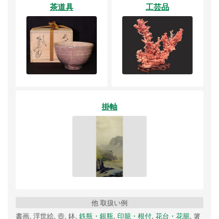
茶道具
工芸品
掛軸
他 取扱い例
書画, 浮世絵, 壺, 鉢,
鉄瓶・銀瓶
,
印籠・根付
,
花台・花籠
, 箸