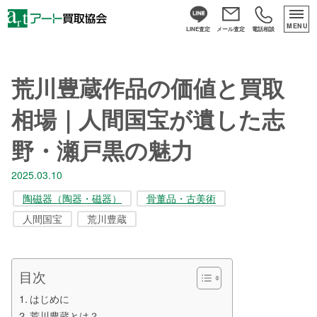
MENU
LINE査定
メール査定
電話相談
荒川豊蔵作品の価値と買取
相場｜人間国宝が遺した志
野・瀬戸黒の魅力
2025.03.10
陶磁器（陶器・磁器）
骨董品・古美術
人間国宝
荒川豊蔵
目次
はじめに
荒川豊蔵とは？