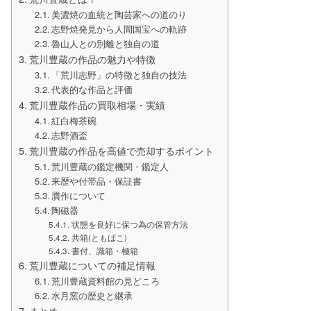
美濃焼の血統と陶芸家への道のり
志野焼発見から人間国宝への軌跡
魯山人との別離と独自の道
荒川豊蔵の作品の魅力や特徴
「荒川志野」の特徴と独自の技法
代表的な作品と評価
荒川豊蔵作品の買取相場・実績
紅白梅茶碗
志野酒盃
荒川豊蔵の作品を高値で売却するポイント
荒川豊蔵の鑑定機関・鑑定人
来歴や付帯品・保証書
贋作について
陶磁器
状態を良好に保つ為の保管方法
共箱(ともばこ)
書付、識箱・極箱
荒川豊蔵についての補足情報
荒川豊蔵資料館の見どころ
水月窯の歴史と継承
まとめ