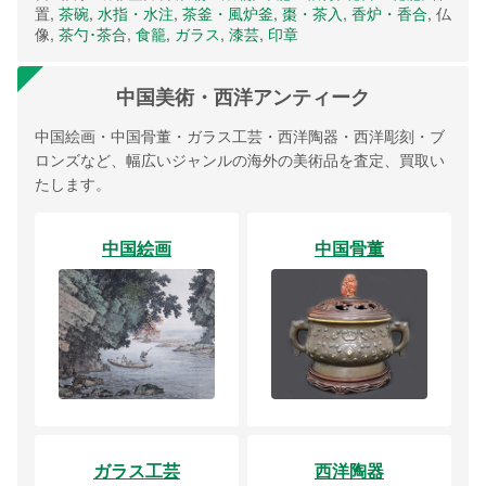
置,
茶碗
,
水指・水注
,
茶釜・風炉釜
,
棗・茶入
,
香炉・香合
, 仏
像,
茶勺･茶合
,
食籠
,
ガラス
,
漆芸
,
印章
中国美術・西洋アンティーク
中国絵画・中国骨董・ガラス工芸・西洋陶器・西洋彫刻・ブ
ロンズなど、幅広いジャンルの海外の美術品を査定、買取い
たします。
中国絵画
中国骨董
ガラス工芸
西洋陶器