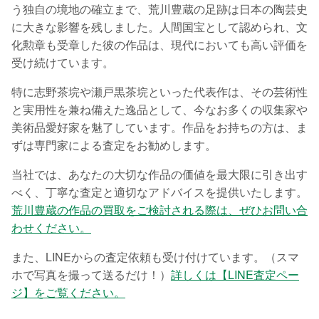
う独自の境地の確立まで、荒川豊蔵の足跡は日本の陶芸史
に大きな影響を残しました。人間国宝として認められ、文
化勲章も受章した彼の作品は、現代においても高い評価を
受け続けています。
特に志野茶垸や瀬戸黒茶垸といった代表作は、その芸術性
と実用性を兼ね備えた逸品として、今なお多くの収集家や
美術品愛好家を魅了しています。作品をお持ちの方は、ま
ずは専門家による査定をお勧めします。
当社では、あなたの大切な作品の価値を最大限に引き出す
べく、丁寧な査定と適切なアドバイスを提供いたします。
荒川豊蔵の作品の買取をご検討される際は、ぜひお問い合
わせください。
また、LINEからの査定依頼も受け付けています。（スマ
ホで写真を撮って送るだけ！）
詳しくは【LINE査定ペー
ジ】をご覧ください。