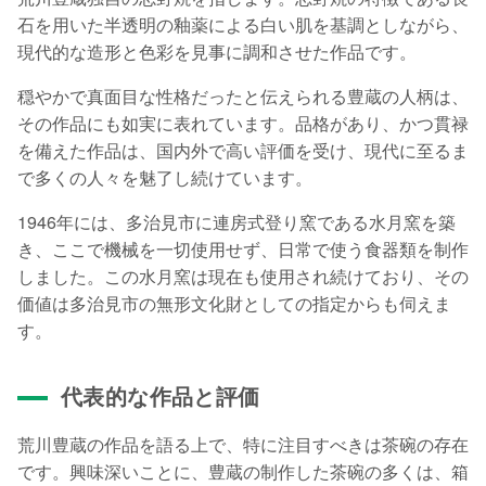
石を用いた半透明の釉薬による白い肌を基調としながら、
現代的な造形と色彩を見事に調和させた作品です。
穏やかで真面目な性格だったと伝えられる豊蔵の人柄は、
その作品にも如実に表れています。品格があり、かつ貫禄
を備えた作品は、国内外で高い評価を受け、現代に至るま
で多くの人々を魅了し続けています。
1946年には、多治見市に連房式登り窯である水月窯を築
き、ここで機械を一切使用せず、日常で使う食器類を制作
しました。この水月窯は現在も使用され続けており、その
価値は多治見市の無形文化財としての指定からも伺えま
す。
代表的な作品と評価
荒川豊蔵の作品を語る上で、特に注目すべきは茶碗の存在
です。興味深いことに、豊蔵の制作した茶碗の多くは、箱