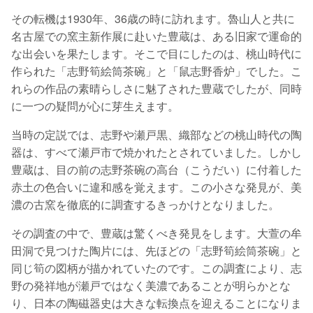
その転機は1930年、36歳の時に訪れます。魯山人と共に
名古屋での窯主新作展に赴いた豊蔵は、ある旧家で運命的
な出会いを果たします。そこで目にしたのは、桃山時代に
作られた「志野筍絵筒茶碗」と「鼠志野香炉」でした。こ
れらの作品の素晴らしさに魅了された豊蔵でしたが、同時
に一つの疑問が心に芽生えます。
当時の定説では、志野や瀬戸黒、織部などの桃山時代の陶
器は、すべて瀬戸市で焼かれたとされていました。しかし
豊蔵は、目の前の志野茶碗の高台（こうだい）に付着した
赤土の色合いに違和感を覚えます。この小さな発見が、美
濃の古窯を徹底的に調査するきっかけとなりました。
その調査の中で、豊蔵は驚くべき発見をします。大萱の牟
田洞で見つけた陶片には、先ほどの「志野筍絵筒茶碗」と
同じ筍の図柄が描かれていたのです。この調査により、志
野の発祥地が瀬戸ではなく美濃であることが明らかとな
り、日本の陶磁器史は大きな転換点を迎えることになりま