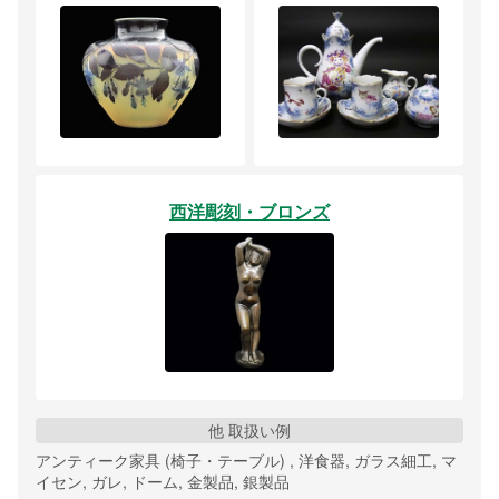
西洋彫刻・ブロンズ
他 取扱い例
アンティーク家具 (椅子・テーブル) , 洋食器, ガラス細工, マ
イセン, ガレ, ドーム, 金製品, 銀製品