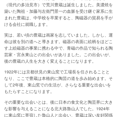
（現代の多治見市）で荒川豊蔵は誕生しました。美濃焼を
築いた陶祖・加藤与左衛門景一の血脈を受け継ぐ家系に生
まれた豊蔵は、中学校を卒業すると、陶磁器の貿易を手が
ける会社に就職します。
実は、若い頃の豊蔵は画家を志していました。しかし、運
命は彼を別の道へと導きます。磁器の表面に絵柄をほどこ
す上絵磁器の事業に携わる中で、青磁の作品で知られる陶
芸家・宮永東山との出会いがありました。この出会いが、
後の豊蔵の人生を大きく変えることになります。
1922年には京都伏見の東山窯で工場長を任されることと
なり、ここで豊蔵は本格的に陶芸の道を歩み始めます。そ
して2年後、東山窯での生活が、さらなる重要な出会いを
もたらすことになります。
その重要な出会いとは、後に日本の食文化と陶芸界に大き
な影響を与えることになる北大路魯山人でした。1924年
に東山窯に寄宿した魯山人と出会い、豊蔵は深い友好関係