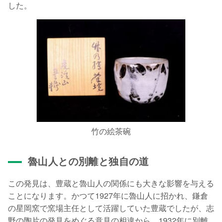
した。
竹の絵茶碗
魯山人との別離と独自の道
この発見は、豊蔵と魯山人の関係にも大きな影響を与える
ことになります。かつて1927年に魯山人に招かれ、鎌倉
の星岡窯で窯場主任として活躍していた豊蔵でしたが、志
野の陶片の発見をめぐる意見の相違から、1932年に別離