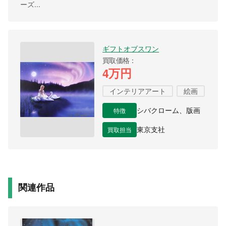
ーズ...
ギフトオブスワン
買取価格
4万円
インテリアアート
絵画
特徴
シバクローム、版画
買取担当
東京支社
関連作品