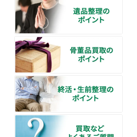
遺品整
骨董品
終活・
買取な