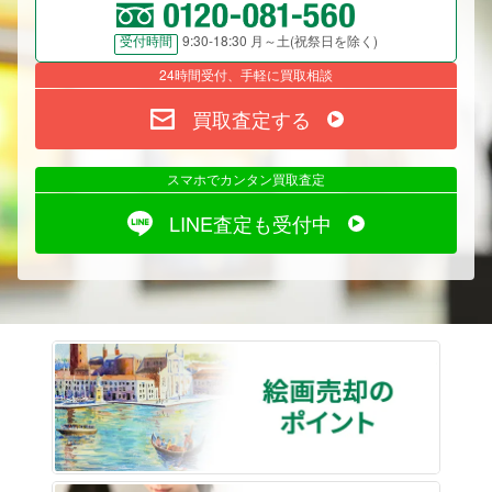
9:30-18:30 月～土(祝祭日を除く)
受付時間
24時間受付、手軽に買取相談
買取査定する
スマホでカンタン買取査定
LINE査定も受付中
絵画売