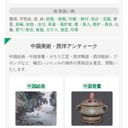
他 取扱い例
書画, 浮世絵, 壺, 鉢,
鉄瓶・銀瓶
,
印籠・根付
,
花台・花籠
, 箸
置,
茶碗
,
水指・水注
,
茶釜・風炉釜
,
棗・茶入
,
香炉・香合
, 仏
像,
茶勺･茶合
,
食籠
,
ガラス
,
漆芸
,
印章
中国美術・西洋アンティーク
中国絵画・中国骨董・ガラス工芸・西洋陶器・西洋彫刻・ブ
ロンズなど、幅広いジャンルの海外の美術品を査定、買取い
たします。
中国絵画
中国骨董