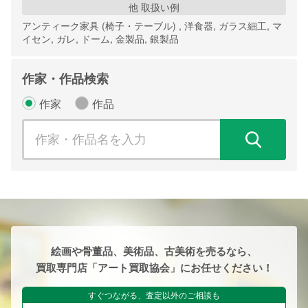
他 取扱い例
アンティーク家具 (椅子・テーブル) , 洋食器, ガラス細工, マ
イセン, ガレ, ドーム, 金製品, 銀製品
作家・作品検索
作家
作品
検
絵画や骨董品、美術品、古美術を売るなら、
買取専門店「アート買取協会」にお任せください！
すぐつながる、査定以外のご相談も