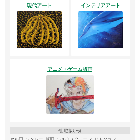
現代アート
インテリアアート
アニメ・ゲーム版画
他 取扱い例
セル画, ジクレー, 版画, シルクスクリーン, リトグラフ