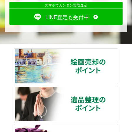
スマホでカンタン買取査定
LINE査定も受付中
絵画売
遺品整
骨董品