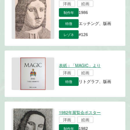
洋画
絵画
制作年
1986
特徴
エッチング、版画
レゾネ
#126
表紙：「MAGIC」より
洋画
絵画
特徴
リトグラフ、版画
1982年展覧会ポスター
洋画
絵画
制作年
1982