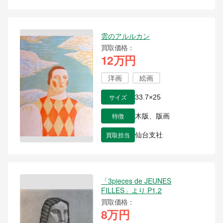
雲のアルルカン
買取価格
12万円
洋画
絵画
サイズ
33.7×25
特徴
木版、版画
買取担当
仙台支社
「3pieces de JEUNES
FILLES」より P1.2
買取価格
8万円