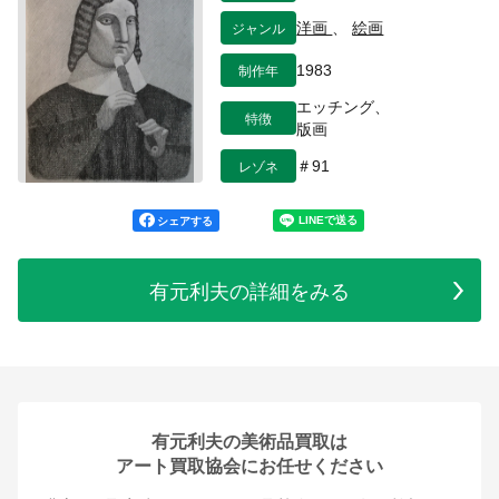
ジャンル
洋画
、
絵画
制作年
1983
エッチング、
特徴
版画
レゾネ
＃91
シェアする
有元利夫の詳細をみる
有元利夫の美術品買取は
アート買取協会にお任せください