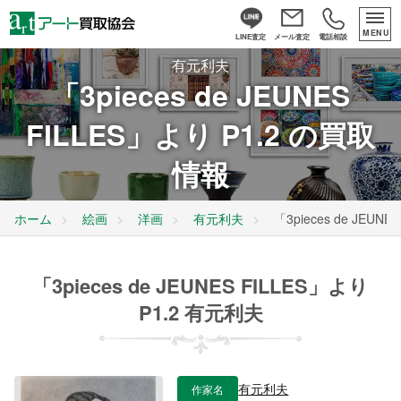
MENU
LINE査定
メール査定
電話相談
有元利夫
「3pieces de JEUNES
FILLES」より P1.2 の買取
情報
ホーム
絵画
洋画
有元利夫
「3pieces de JEUNE
「3pieces de JEUNES FILLES」より
P1.2 有元利夫
作家名
有元利夫