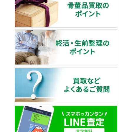
終活・
買取な
LINE