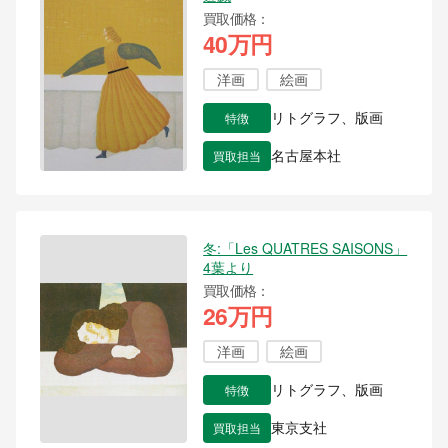
買取価格
40万円
洋画
絵画
特徴
リトグラフ、版画
買取担当
名古屋本社
冬:「Les QUATRES SAISONS」
4葉より
買取価格
26万円
洋画
絵画
特徴
リトグラフ、版画
買取担当
東京支社