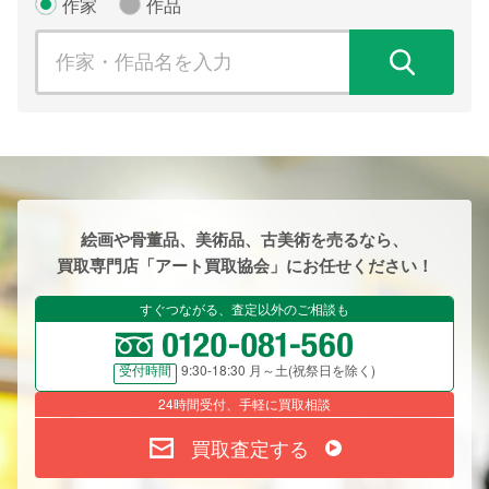
作家
作品
検
絵画や骨董品、美術品、古美術を売るなら、
買取専門店「アート買取協会」にお任せください！
すぐつながる、査定以外のご相談も
9:30-18:30 月～土(祝祭日を除く)
受付時間
24時間受付、手軽に買取相談
買取査定する