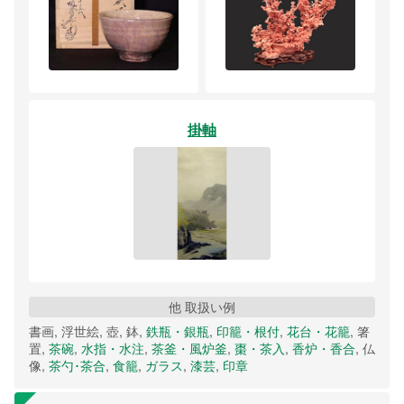
掛軸
他 取扱い例
書画, 浮世絵, 壺, 鉢,
鉄瓶・銀瓶
,
印籠・根付
,
花台・花籠
, 箸
置,
茶碗
,
水指・水注
,
茶釜・風炉釜
,
棗・茶入
,
香炉・香合
, 仏
像,
茶勺･茶合
,
食籠
,
ガラス
,
漆芸
,
印章