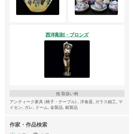
西洋彫刻・ブロンズ
他 取扱い例
アンティーク家具 (椅子・テーブル) , 洋食器, ガラス細工, マ
イセン, ガレ, ドーム, 金製品, 銀製品
作家・作品検索