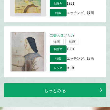
制作年
1981
特徴
エッチング、版画
音楽の捧げもの
洋画
絵画
制作年
1981
特徴
エッチング、版画
レゾネ
＃19
もっとみる