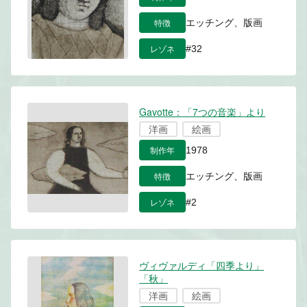
特徴
エッチング、版画
レゾネ
#32
Gavotte：「7つの音楽」より
洋画
絵画
制作年
1978
特徴
エッチング、版画
レゾネ
#2
ヴィヴァルディ「四季より」
「秋」
洋画
絵画