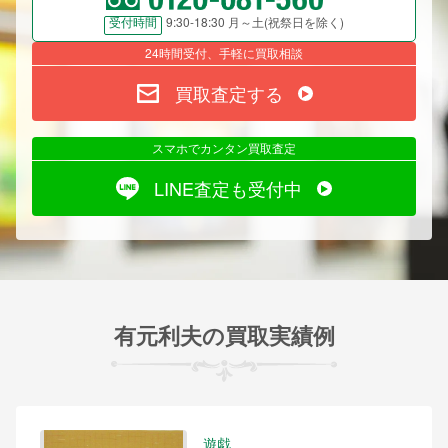
9:30-18:30 月～土(祝祭日を除く)
受付時間
24時間受付、手軽に買取相談
買取査定する
スマホでカンタン買取査定
LINE査定も受付中
有元利夫の買取実績例
遊戯