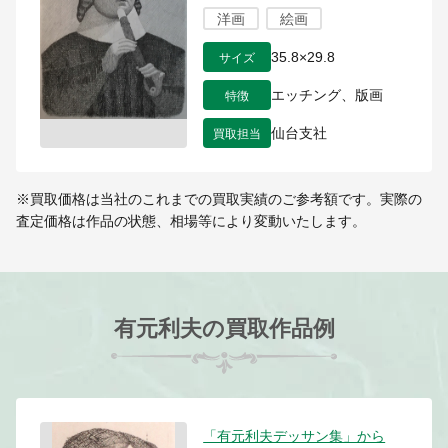
洋画
絵画
サイズ
35.8×29.8
特徴
エッチング、版画
買取担当
仙台支社
※買取価格は当社のこれまでの買取実績のご参考額です。実際の
査定価格は作品の状態、相場等により変動いたします。
有元利夫の買取作品例
「有元利夫デッサン集」から