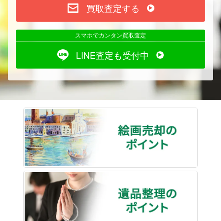
買取査定する
スマホでカンタン買取査定
LINE査定も受付中
絵画売
遺品整