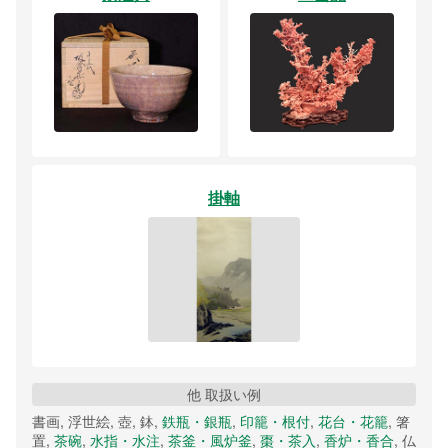
掛軸
他 取扱い例
書画, 浮世絵, 壺, 鉢,
鉄瓶・銀瓶
,
印籠・根付
,
花台・花籠
, 箸
置,
茶碗
,
水指・水注
,
茶釜・風炉釜
,
棗・茶入
,
香炉・香合
, 仏