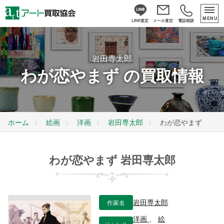
MENU
LINE査定
メール査定
電話相談
岩田専太郎
わが恋やまず の買取情報
ホーム
絵画
洋画
岩田専太郎
わが恋やまず
わが恋やまず 岩田専太郎
作家名
岩田専太郎
洋画
、
絵
ジャンル