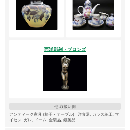
西洋彫刻・ブロンズ
他 取扱い例
アンティーク家具 (椅子・テーブル) , 洋食器, ガラス細工, マ
イセン, ガレ, ドーム, 金製品, 銀製品