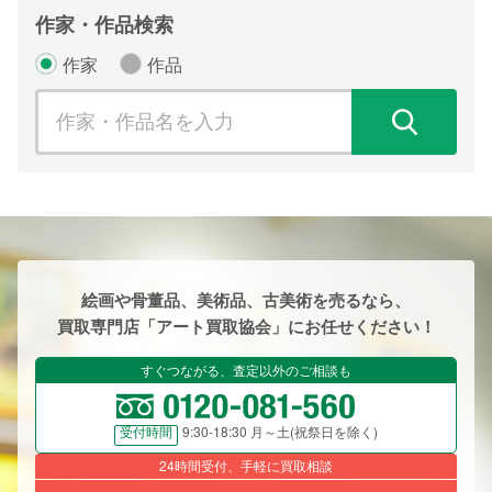
作家・作品検索
作家
作品
検
絵画や骨董品、美術品、古美術を売るなら、
買取専門店「アート買取協会」にお任せください！
すぐつながる、査定以外のご相談も
9:30-18:30 月～土(祝祭日を除く)
受付時間
24時間受付、手軽に買取相談