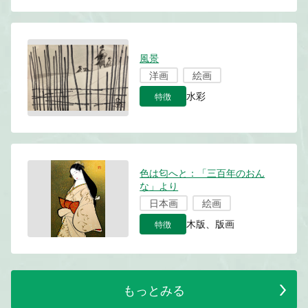
風景
洋画
絵画
特徴
水彩
色は匂へと：「三百年のおん
な」より
日本画
絵画
特徴
木版、版画
もっとみる