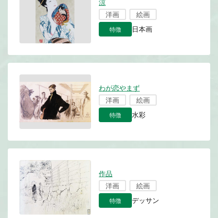
涼
洋画
絵画
特徴
日本画
わが恋やまず
洋画
絵画
特徴
水彩
作品
洋画
絵画
特徴
デッサン