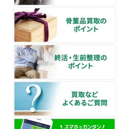
骨董品
終活・
買取な
LINE