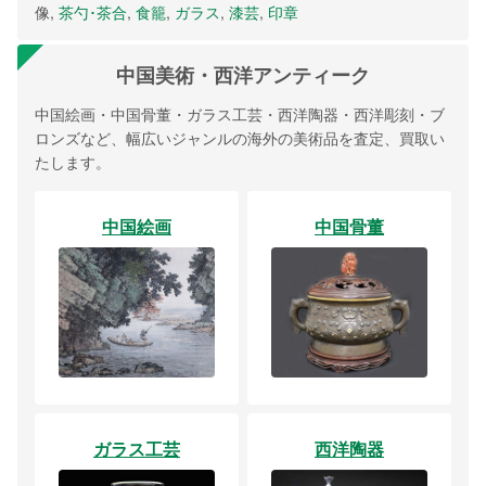
像,
茶勺･茶合
,
食籠
,
ガラス
,
漆芸
,
印章
中国美術・西洋アンティーク
中国絵画・中国骨董・ガラス工芸・西洋陶器・西洋彫刻・ブ
ロンズなど、幅広いジャンルの海外の美術品を査定、買取い
たします。
中国絵画
中国骨董
ガラス工芸
西洋陶器