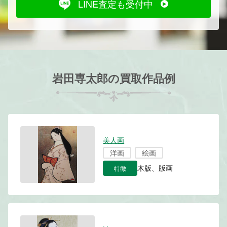
LINE査定も受付中
岩田専太郎の買取作品例
美人画
洋画
絵画
特徴
木版、版画