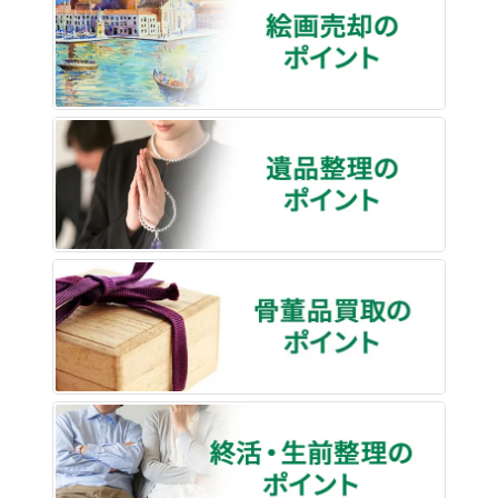
遺品整
骨董品
終活・