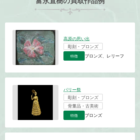
富永直樹の買取作品例
高原の思い出
彫刻・ブロンズ
特徴
ブロンズ、レリーフ
パリー祭
彫刻・ブロンズ
骨董品・古美術
特徴
ブロンズ