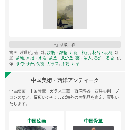
他 取扱い例
書画, 浮世絵, 壺, 鉢,
鉄瓶・銀瓶
,
印籠・根付
,
花台・花籠
, 箸
置,
茶碗
,
水指・水注
,
茶釜・風炉釜
,
棗・茶入
,
香炉・香合
, 仏
像,
茶勺･茶合
,
食籠
,
ガラス
,
漆芸
,
印章
中国美術・西洋アンティーク
中国絵画・中国骨董・ガラス工芸・西洋陶器・西洋彫刻・ブ
ロンズなど、幅広いジャンルの海外の美術品を査定、買取い
たします。
中国絵画
中国骨董