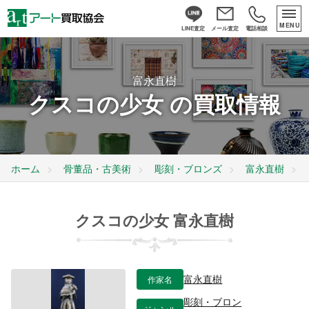
MENU
LINE査定
メール査定
電話相談
富永直樹
クスコの少女 の買取情報
ホーム
骨董品・古美術
彫刻・ブロンズ
富永直樹
クスコの少女 富永直樹
作家名
富永直樹
彫刻・ブロン
ジャンル