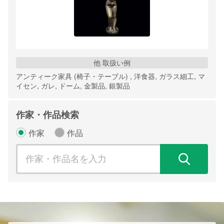
他 取扱い例
アンティーク家具 (椅子・テーブル) , 洋食器, ガラス細工, マ
イセン, ガレ, ドーム, 金製品, 銀製品
作家・作品検索
作家
作品
検