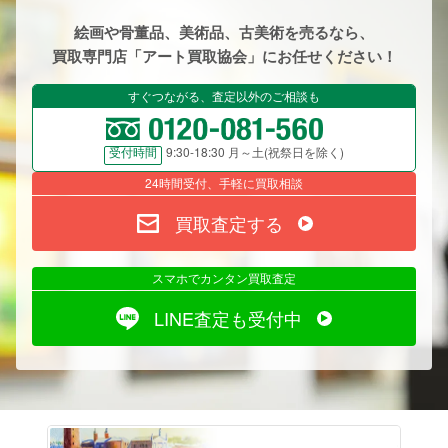
絵画や骨董品、美術品、古美術を売るなら、
買取専門店「アート買取協会」にお任せください！
すぐつながる、査定以外のご相談も
9:30-18:30 月～土(祝祭日を除く)
受付時間
24時間受付、手軽に買取相談
買取査定する
スマホでカンタン買取査定
LINE査定も受付中
絵画売