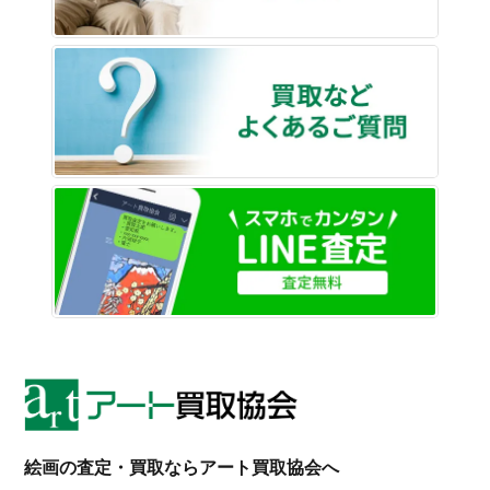
買取な
LINE
絵画の査定・買取ならアート買取協会へ