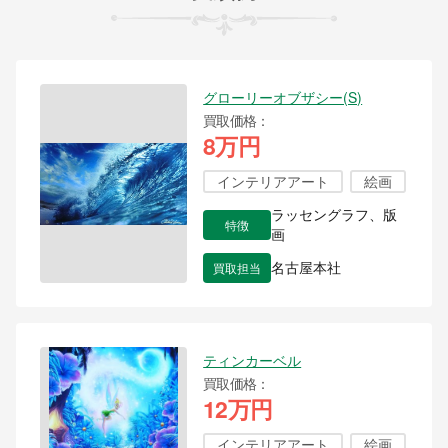
グローリーオブザシー(S)
買取価格
8万円
インテリアアート
絵画
ラッセングラフ、版
特徴
画
買取担当
名古屋本社
ティンカーベル
買取価格
12万円
インテリアアート
絵画