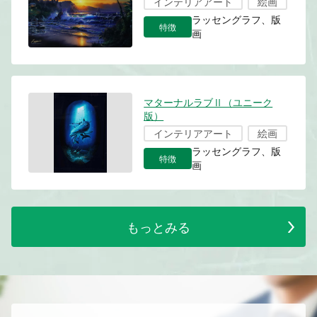
インテリアアート
絵画
ラッセングラフ、版
特徴
画
マターナルラブⅡ（ユニーク
版）
インテリアアート
絵画
ラッセングラフ、版
特徴
画
もっとみる