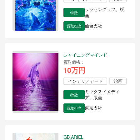
ラッセングラフ、版
特徴
画
買取担当
仙台支社
シャイニングマインド
買取価格
10万円
インテリアアート
絵画
ミックスドメディ
特徴
ア、版画
買取担当
東京支社
GB ARIEL