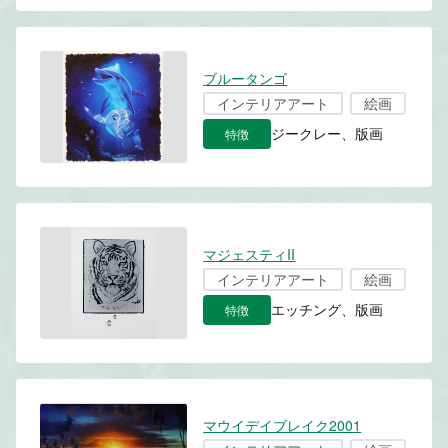
ブルータンゴ
インテリアアート
絵画
特徴
ジークレー、版画
マジェスティII
インテリアアート
絵画
特徴
エッチング、版画
マウイデイブレイク2001