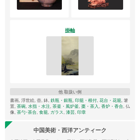
掛軸
他 取扱い例
書画, 浮世絵, 壺, 鉢,
鉄瓶・銀瓶
,
印籠・根付
,
花台・花籠
, 箸
置,
茶碗
,
水指・水注
,
茶釜・風炉釜
,
棗・茶入
,
香炉・香合
, 仏
像,
茶勺･茶合
,
食籠
,
ガラス
,
漆芸
,
印章
中国美術・西洋アンティーク