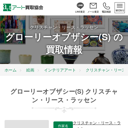
MENU
LINE査定
メール査定
電話相談
クリスチャン・リース・ラッセン
グローリーオブザシー(S) の
買取情報
ホーム
絵画
インテリアアート
クリスチャン・リース
グローリーオブザシー(S) クリスチャ
ン・リース・ラッセン
クリスチャン・リース・ラ
作家名