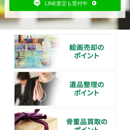
LINE査定も受付中
絵画売
遺品整
骨董品