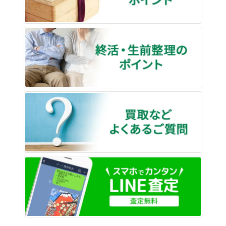
終活・
買取な
LINE