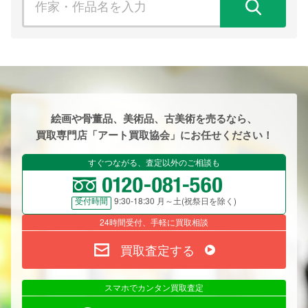
検
絵画や骨董品、美術品、古美術を売るなら、
買取専門店「アート買取協会」にお任せください！
すぐつながる、査定以外のご相談も
9:30-18:30 月～土(祝祭日を除く)
受付時間
24時間受付、手軽に買取相談
買取査定する
スマホでカンタン買取査定