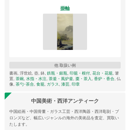
掛軸
他 取扱い例
書画, 浮世絵, 壺, 鉢,
鉄瓶・銀瓶
,
印籠・根付
,
花台・花籠
, 箸
置,
茶碗
,
水指・水注
,
茶釜・風炉釜
,
棗・茶入
,
香炉・香合
, 仏
像,
茶勺･茶合
,
食籠
,
ガラス
,
漆芸
,
印章
中国美術・西洋アンティーク
中国絵画・中国骨董・ガラス工芸・西洋陶器・西洋彫刻・ブ
ロンズなど、幅広いジャンルの海外の美術品を査定、買取い
たします。