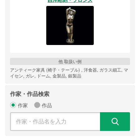
他 取扱い例
アンティーク家具 (椅子・テーブル) , 洋食器, ガラス細工, マ
イセン, ガレ, ドーム, 金製品, 銀製品
作家・作品検索
作家
作品
検