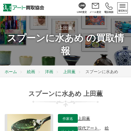
MENU
LINE査定
メール査定
電話相談
上田薫
スプーンに水あめ の買取情
報
ホーム
絵画
洋画
上田薫
スプーンに水あめ
スプーンに水あめ 上田薫
作家名
上田薫
現代アート
、
絵
ジャンル