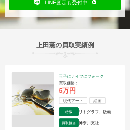
LINE査定も受付中
上田薫の買取実績例
玉子にナイフにフォーク
買取価格
5万円
現代アート
絵画
特徴
リトグラフ、版画
買取担当
神奈川支社