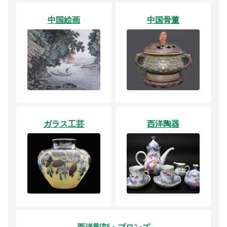
中国絵画
中国骨董
ガラス工芸
西洋陶器
西洋彫刻・ブロンズ