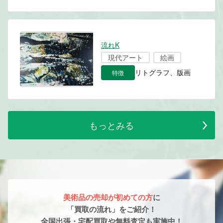
流れK
現代アート
絵画
特徴
リトグラフ、版画
もっとみる
美術品の売却が初めての方
に
「買取の流れ」をご紹介！
全国出張・宅配買取や無料査定も実施中！