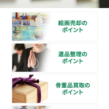
絵画売
遺品整
骨董品
終活・