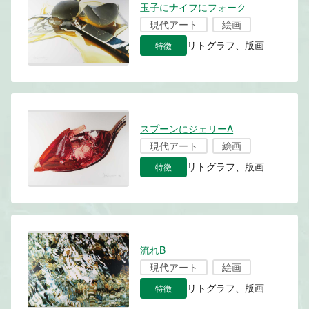
玉子にナイフにフォーク
現代アート
絵画
特徴
リトグラフ、版画
スプーンにジェリーA
現代アート
絵画
特徴
リトグラフ、版画
流れB
現代アート
絵画
特徴
リトグラフ、版画