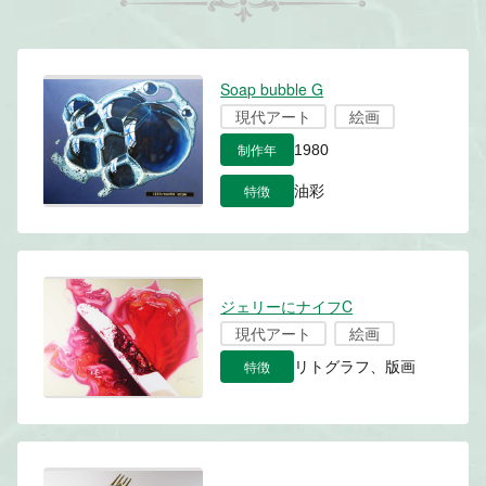
Soap bubble G
現代アート
絵画
制作年
1980
特徴
油彩
ジェリーにナイフC
現代アート
絵画
特徴
リトグラフ、版画