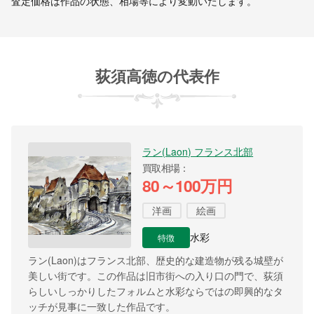
査定価格は作品の状態、相場等により変動いたします。
荻須高徳の代表作
ラン(Laon) フランス北部
買取相場
80～100万円
洋画
絵画
特徴
水彩
ラン(Laon)はフランス北部、歴史的な建造物が残る城壁が
美しい街です。この作品は旧市街への入り口の門で、荻須
らしいしっかりしたフォルムと水彩ならではの即興的なタ
ッチが見事に一致した作品です。