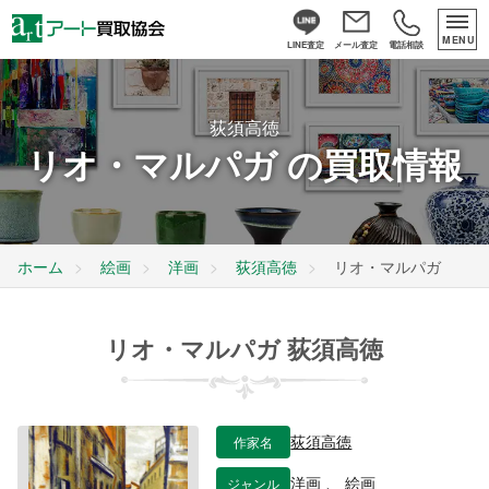
MENU
LINE査定
メール査定
電話相談
荻須高徳
リオ・マルパガ の買取情報
ホーム
絵画
洋画
荻須高徳
リオ・マルパガ
リオ・マルパガ 荻須高徳
作家名
荻須高徳
ジャンル
洋画
、
絵画