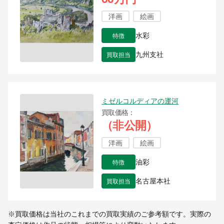
洋画
絵画
特徴
水彩
買取担当
九州支社
ミゼルコルディアの運河
買取価格
（非公開）
洋画
絵画
特徴
油彩
買取担当
名古屋本社
※買取価格は当社のこれまでの買取実績のご参考額です。実際の