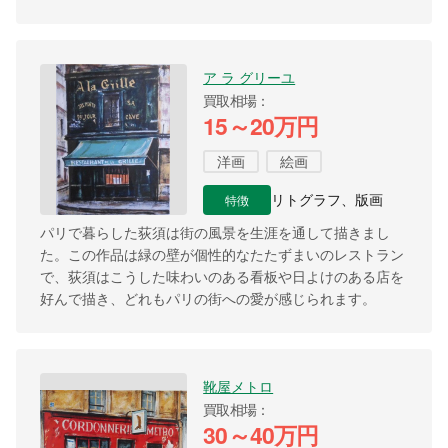
ア ラ グリーユ
買取相場
15～20万円
洋画
絵画
特徴
リトグラフ、版画
パリで暮らした荻須は街の風景を生涯を通して描きまし
た。この作品は緑の壁が個性的なたたずまいのレストラン
で、荻須はこうした味わいのある看板や日よけのある店を
好んで描き、どれもパリの街への愛が感じられます。
靴屋メトロ
買取相場
30～40万円