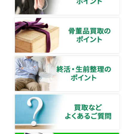
骨董品
終活・
買取な