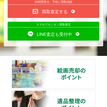
24時間受付、手軽に買取相談
買取査定する
スマホでカンタン買取査定
LINE査定も受付中
絵画売
遺品整