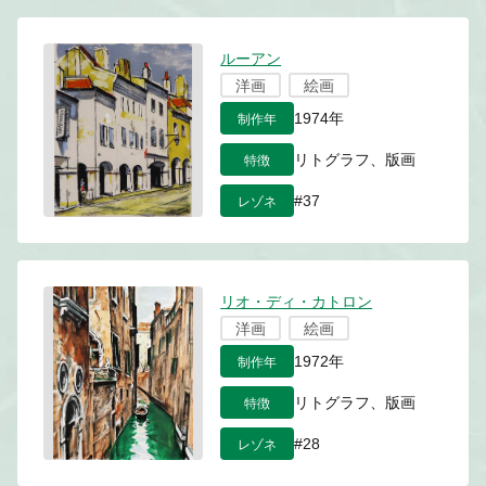
ルーアン
洋画
絵画
制作年
1974年
特徴
リトグラフ、版画
レゾネ
#37
リオ・ディ・カトロン
洋画
絵画
制作年
1972年
特徴
リトグラフ、版画
レゾネ
#28