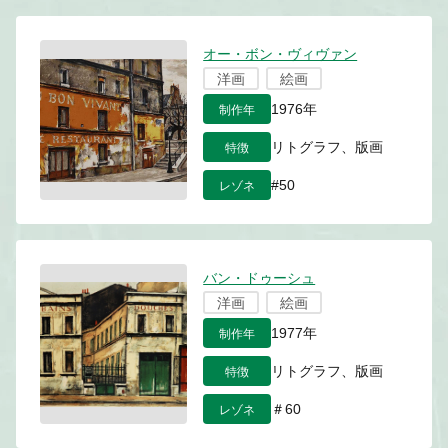
オー・ボン・ヴィヴァン
洋画
絵画
制作年
1976年
特徴
リトグラフ、版画
レゾネ
#50
バン・ドゥーシュ
洋画
絵画
制作年
1977年
特徴
リトグラフ、版画
レゾネ
＃60