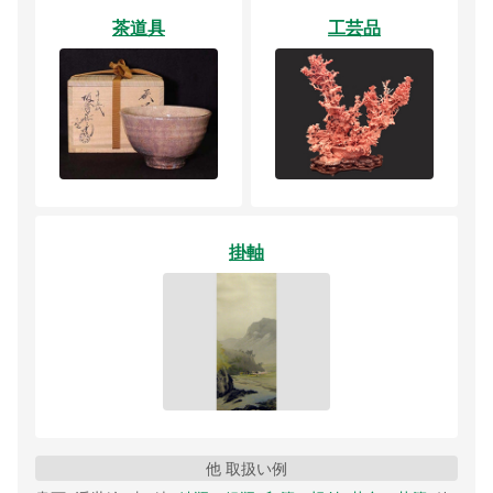
茶道具
工芸品
掛軸
他 取扱い例