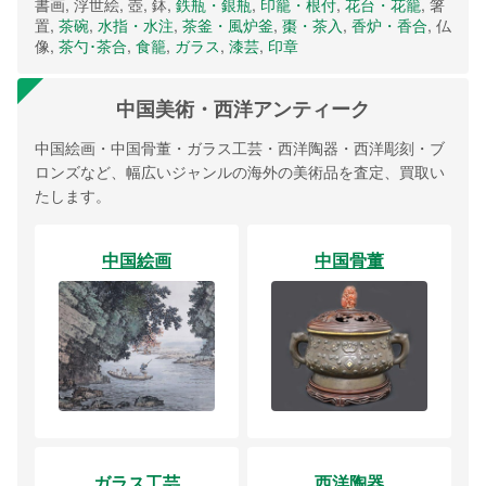
書画, 浮世絵, 壺, 鉢,
鉄瓶・銀瓶
,
印籠・根付
,
花台・花籠
, 箸
置,
茶碗
,
水指・水注
,
茶釜・風炉釜
,
棗・茶入
,
香炉・香合
, 仏
像,
茶勺･茶合
,
食籠
,
ガラス
,
漆芸
,
印章
中国美術・西洋アンティーク
中国絵画・中国骨董・ガラス工芸・西洋陶器・西洋彫刻・ブ
ロンズなど、幅広いジャンルの海外の美術品を査定、買取い
たします。
中国絵画
中国骨董
ガラス工芸
西洋陶器