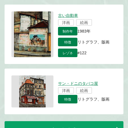
古い自動車
洋画
絵画
制作年
1983年
特徴
リトグラフ、版画
レゾネ
#122
サン・ドニのタバコ屋
洋画
絵画
特徴
リトグラフ、版画