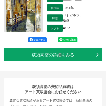
制作年
1981年
リトグラフ、
特徴
版画
レゾネ
#104
シェアする
荻須高徳の詳細をみる
荻須高徳の美術品買取は
アート買取協会にお任せください
豊富な買取実績があるアート買取協会では、荻須高徳の