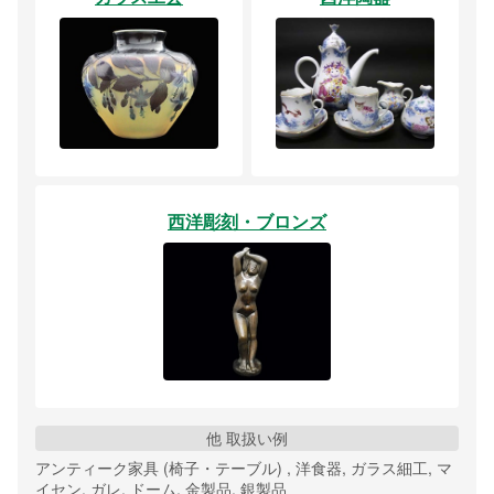
西洋彫刻・ブロンズ
他 取扱い例
アンティーク家具 (椅子・テーブル) , 洋食器, ガラス細工, マ
イセン, ガレ, ドーム, 金製品, 銀製品