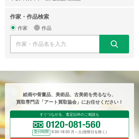
作家・作品検索
作家
作品
検
絵画や骨董品、美術品、古美術を売るなら、
買取専門店「アート買取協会」にお任せください！
すぐつながる、査定以外のご相談も
9:30-18:30 月～土(祝祭日を除く)
受付時間