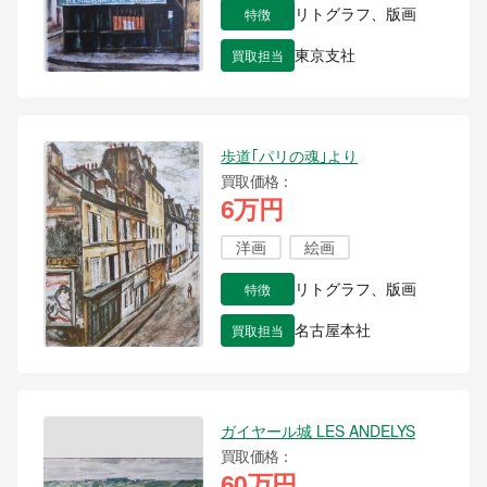
特徴
リトグラフ、版画
買取担当
東京支社
歩道｢パリの魂｣より
買取価格
6万円
洋画
絵画
特徴
リトグラフ、版画
買取担当
名古屋本社
ガイヤール城 LES ANDELYS
買取価格
60万円