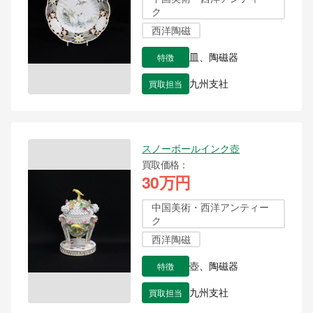
ク
西洋陶磁
特徴
皿、陶磁器
買取担当
九州支社
スノーボールインク壺
買取価格
30万円
中国美術・西洋アンティー
ク
西洋陶磁
特徴
壺、陶磁器
買取担当
九州支社