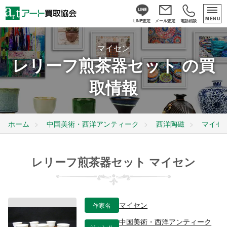
MENU
LINE査定
メール査定
電話相談
マイセン
レリーフ煎茶器セット の買
取情報
ホーム
中国美術・西洋アンティーク
西洋陶磁
マイセ
レリーフ煎茶器セット マイセン
作家名
マイセン
中国美術・西洋アンティーク
ジャンル