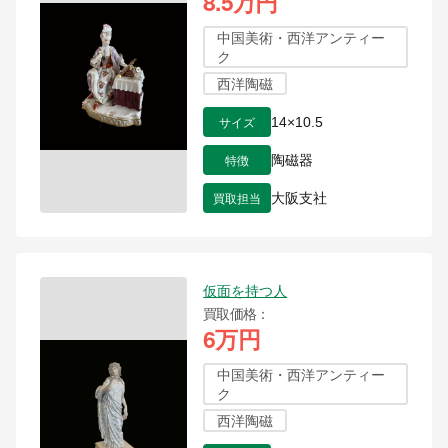
8.5万円
中国美術・西洋アンティー
ク
西洋陶磁
サイズ
14×10.5
特徴
陶磁器
買取担当
大阪支社
仮面を持つ人
買取価格
6万円
中国美術・西洋アンティー
ク
西洋陶磁