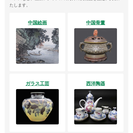
たします。
中国絵画
中国骨董
ガラス工芸
西洋陶器