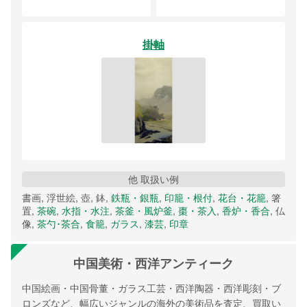
掛軸
他 取扱い例
書画, 浮世絵, 壺, 鉢,
鉄瓶・銀瓶
,
印籠・根付
,
花台・花籠
, 箸
置,
茶碗
,
水指・水注
,
茶釜・風炉釜
,
棗・茶入
,
香炉・香合
, 仏
像,
茶勺･茶合
,
食籠
,
ガラス
,
漆芸
,
印章
中国美術・西洋アンティーク
中国絵画・中国骨董・ガラス工芸・西洋陶器・西洋彫刻・ブ
ロンズなど、幅広いジャンルの海外の美術品を査定、買取い