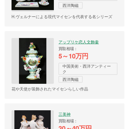
西洋陶磁
H.ヴェルナーによる現代マイセンを代表する名シリーズ
アップリケ恋人文飾壷
買取相場
5～10万円
中国美術・西洋アンティー
ク
西洋陶磁
花や天使が装飾されたマイセンらしい作品
三美神
買取相場
30～40万円