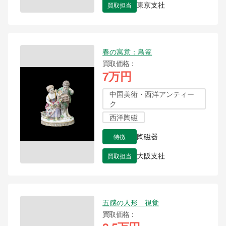
買取担当
東京支社
春の寓意：鳥篭
買取価格
7万円
中国美術・西洋アンティー
ク
西洋陶磁
特徴
陶磁器
買取担当
大阪支社
五感の人形 視覚
買取価格