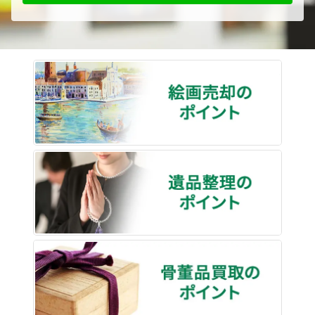
絵画売
遺品整
骨董品