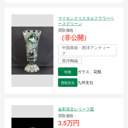
マイセンクリスタルフラワーベ
ースグリーン
買取価格
（非公開）
中国美術・西洋アンティー
ク
西洋陶磁
特徴
ガラス、花瓶
買取担当
九州支社
金彩花文レリーフ皿
買取価格
3.5万円