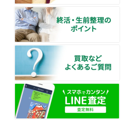
終活・
買取な
LINE