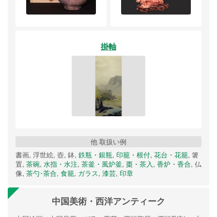
掛軸
他 取扱い例
書画, 浮世絵, 壺, 鉢,
鉄瓶・銀瓶
,
印籠・根付
,
花台・花籠
, 箸
置,
茶碗
,
水指・水注
,
茶釜・風炉釜
,
棗・茶入
,
香炉・香合
, 仏
像,
茶勺･茶合
,
食籠
,
ガラス
,
漆芸
,
印章
中国美術・西洋アンティーク