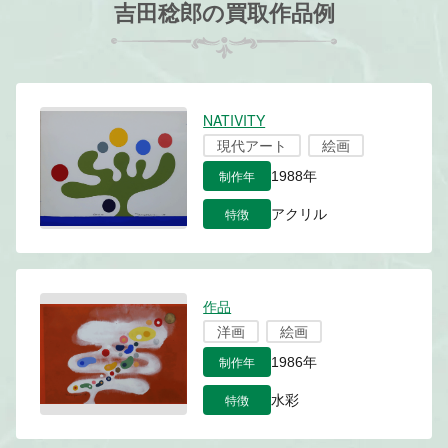
吉田稔郎の買取作品例
NATIVITY
現代アート
絵画
制作年
1988年
特徴
アクリル
作品
洋画
絵画
制作年
1986年
特徴
水彩