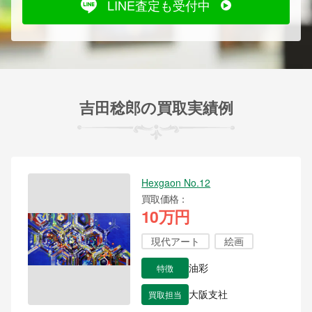
LINE査定も受付中
吉田稔郎の買取実績例
Hexgaon No.12
買取価格
10万円
現代アート
絵画
特徴
油彩
買取担当
大阪支社