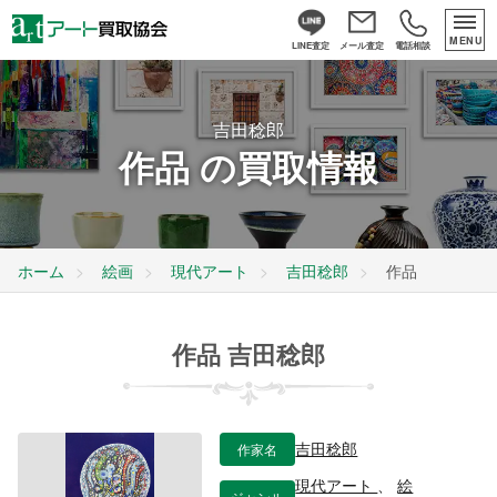
MENU
LINE査定
メール査定
電話相談
吉田稔郎
作品 の買取情報
ホーム
絵画
現代アート
吉田稔郎
作品
作品 吉田稔郎
作家名
吉田稔郎
現代アート
、
絵
ジャンル