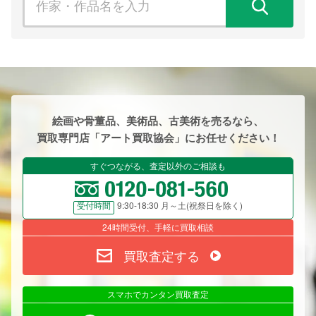
検
絵画や骨董品、美術品、古美術を売るなら、
買取専門店「アート買取協会」にお任せください！
すぐつながる、査定以外のご相談も
9:30-18:30 月～土(祝祭日を除く)
受付時間
24時間受付、手軽に買取相談
買取査定する
スマホでカンタン買取査定