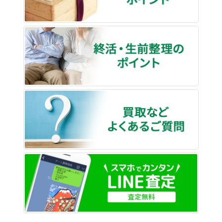
終活・
買取な
LINE