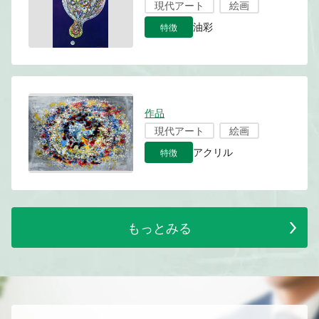
現代アート
絵画
特徴
油彩
作品
現代アート
絵画
特徴
アクリル
もっとみる