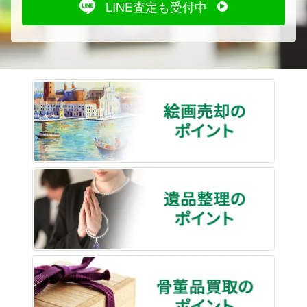
LINE査定も受付中
絵画売
遺品整
骨董品