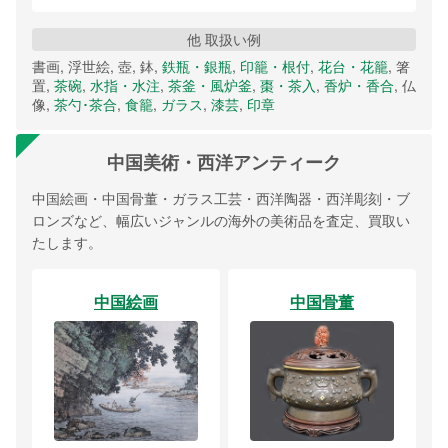
他 取扱い例
書画, 浮世絵, 壺, 鉢,
鉄瓶・銀瓶
,
印籠・根付
,
花台・花籠
, 箸
置,
茶碗
,
水指・水注
,
茶釜・風炉釜
,
棗・茶入
,
香炉・香合
, 仏
像,
茶勺･茶合
,
食籠
,
ガラス
,
漆芸
,
印章
中国美術・西洋アンティーク
中国絵画・中国骨董・ガラス工芸・西洋陶器・西洋彫刻・ブ
ロンズなど、幅広いジャンルの海外の美術品を査定、買取い
たします。
中国絵画
中国骨董