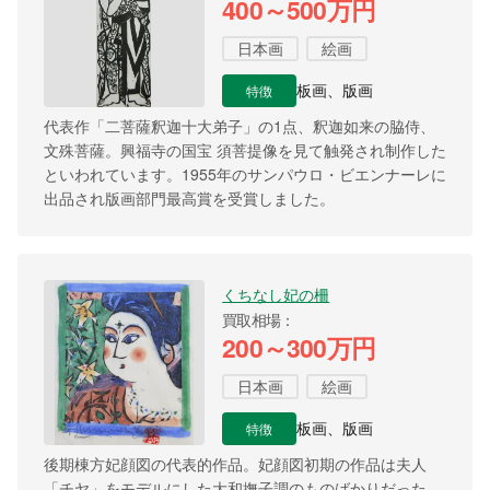
400～500万円
日本画
絵画
特徴
板画、版画
代表作「二菩薩釈迦十大弟子」の1点、釈迦如来の脇侍、
文殊菩薩。興福寺の国宝 須菩提像を見て触発され制作した
といわれています。1955年のサンパウロ・ビエンナーレに
出品され版画部門最高賞を受賞しました。
くちなし妃の柵
買取相場
200～300万円
日本画
絵画
特徴
板画、版画
後期棟方妃顔図の代表的作品。妃顔図初期の作品は夫人
「チヤ」をモデルにした大和撫子調のものばかりだった