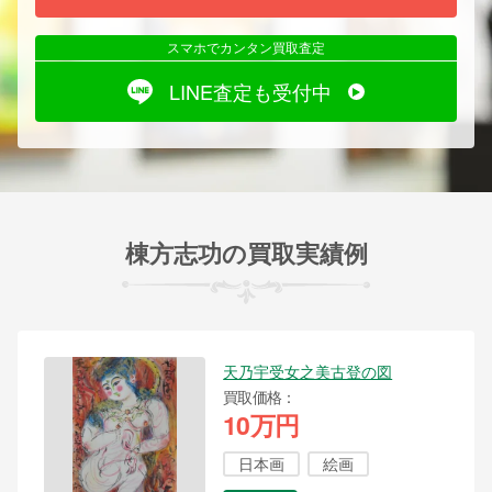
スマホでカンタン買取査定
LINE査定も受付中
棟方志功の買取実績例
天乃宇受女之美古登の図
買取価格
10万円
日本画
絵画