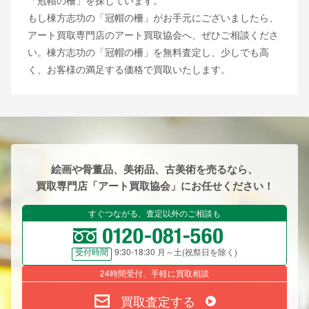
「冠帽の柵」を探しています。
もし棟方志功の「冠帽の柵」がお手元にございましたら、
アート買取専門店のアート買取協会へ、ぜひご相談くださ
い。棟方志功の「冠帽の柵」を無料査定し、少しでも高
く、お客様の満足する価格で買取いたします。
絵画や骨董品、美術品、古美術を売るなら、
買取専門店「アート買取協会」にお任せください！
すぐつながる、査定以外のご相談も
9:30-18:30 月～土(祝祭日を除く)
受付時間
24時間受付、手軽に買取相談
買取査定する