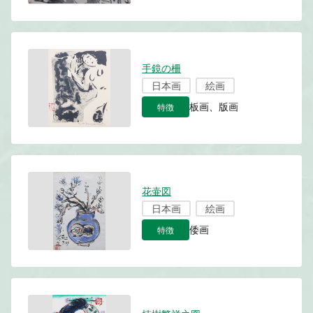
手鏡の柵
日本画
絵画
特徴
板画、版画
花壷図
日本画
絵画
特徴
倭画