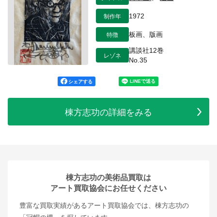
制作年
1972
特徴
板画、版画
講談社12巻
レゾネ
No.35
シェアする
棟方志功の詳細をみる
棟方志功の美術品買取は
アート買取協会にお任せください
豊富な買取実績があるアート買取協会では、棟方志功の