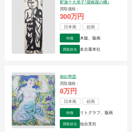
釈迦十大弟子｢羅睺羅の柵｣
買取価格
300万円
日本画
絵画
特徴
木版、版画
買取担当
名古屋本社
御妃尊図
買取価格
8万円
日本画
絵画
特徴
リトグラフ、版画
買取担当
仙台支社