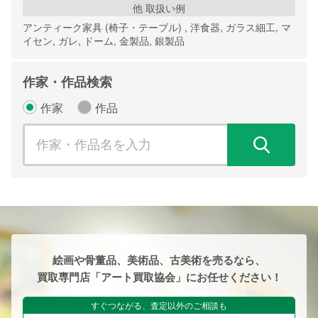
他 取扱い例
アンティーク家具 (椅子・テーブル) , 洋食器, ガラス細工, マ
イセン, ガレ, ドーム, 金製品, 銀製品
作家・作品検索
作家
作品
検
絵画や骨董品、美術品、古美術を売るなら、
買取専門店「アート買取協会」にお任せください！
すぐつながる、査定以外のご相談も