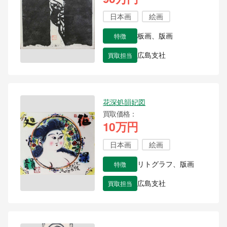
日本画
絵画
特徴
板画、版画
買取担当
広島支社
花深処韻妃図
買取価格
10万円
日本画
絵画
特徴
リトグラフ、版画
買取担当
広島支社