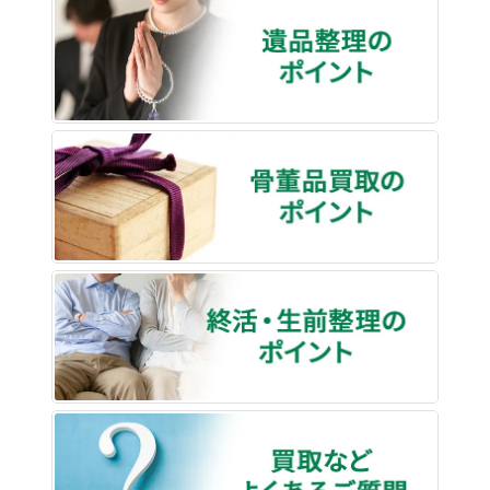
遺品整
骨董品
終活・
買取な