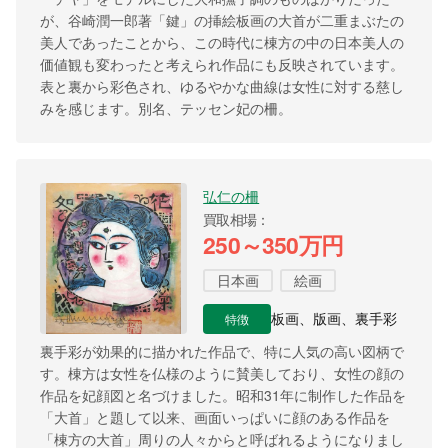
が、谷崎潤一郎著「鍵」の挿絵板画の大首が二重まぶたの
美人であったことから、この時代に棟方の中の日本美人の
価値観も変わったと考えられ作品にも反映されています。
表と裏から彩色され、ゆるやかな曲線は女性に対する慈し
みを感じます。別名、テッセン妃の柵。
弘仁の柵
買取相場
250～350万円
日本画
絵画
特徴
板画、版画、裏手彩
裏手彩が効果的に描かれた作品で、特に人気の高い図柄で
す。棟方は女性を仏様のように賛美しており、女性の顔の
作品を妃顔図と名づけました。昭和31年に制作した作品を
「大首」と題して以来、画面いっぱいに顔のある作品を
「棟方の大首」周りの人々からと呼ばれるようになりまし