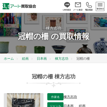
MENU
LINE査定
メール査定
電話相談
棟方志功
冠帽の柵 の買取情報
ホーム
絵画
日本画
棟方志功
冠帽の柵
冠帽の柵 棟方志功
作家名
棟方志功
ジャンル
日本画
、
絵画