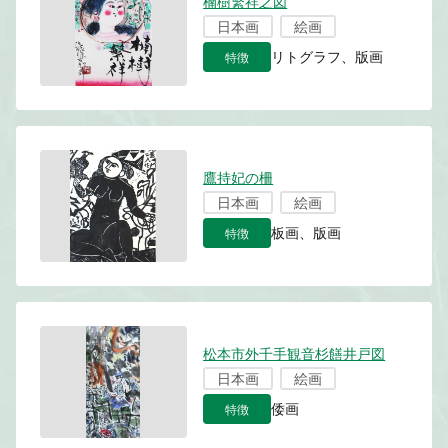
楠樹繁祥之図
日本画
絵画
特徴
リトグラフ、版画
鷹持妃の柵
日本画
絵画
特徴
板画、版画
松本市外千手観音杉饍井戸図
日本画
絵画
特徴
倭画