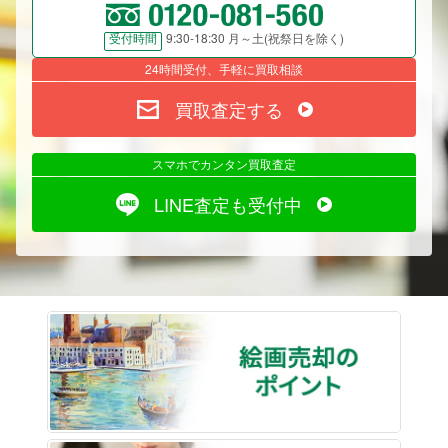
9:30-18:30 月～土(祝祭日を除く)
受付時間
24時間受付、手軽に買取相談
買取査定する
スマホでカンタン買取査定
LINE査定も受付中
絵画売