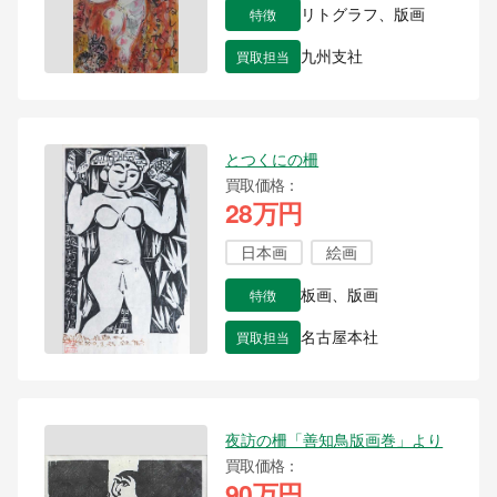
特徴
リトグラフ、版画
買取担当
九州支社
とつくにの柵
買取価格
28万円
日本画
絵画
特徴
板画、版画
買取担当
名古屋本社
夜訪の柵「善知鳥版画巻」より
買取価格
90万円