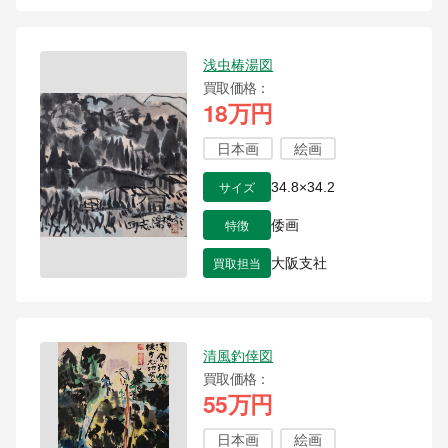
浅虫椿湯図
買取価格
18万円
日本画
絵画
サイズ
34.8×34.2
特徴
倭画
買取担当
大阪支社
清風釣倖図
買取価格
55万円
日本画
絵画