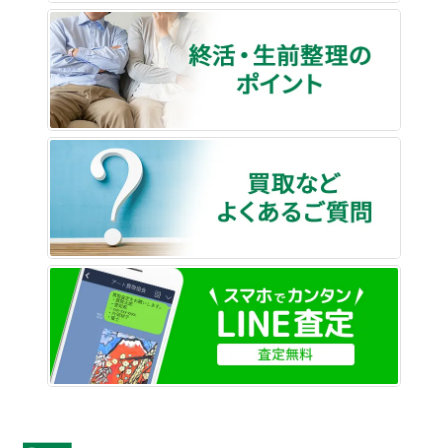
終活・
買取な
LINE