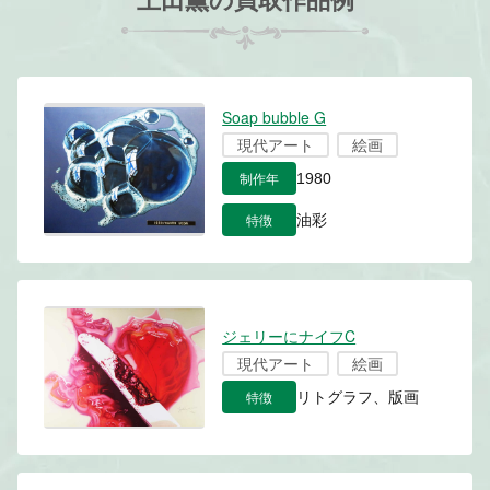
Soap bubble G
現代アート
絵画
制作年
1980
特徴
油彩
ジェリーにナイフC
現代アート
絵画
特徴
リトグラフ、版画