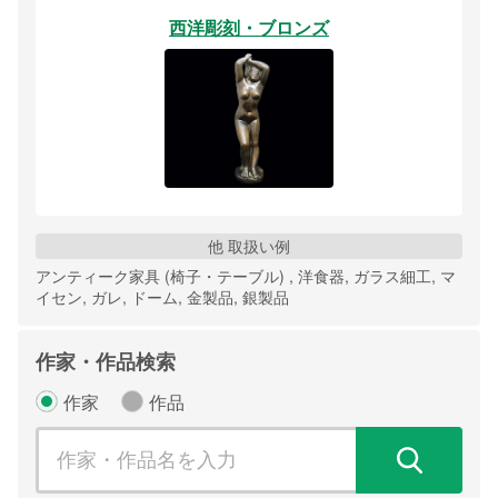
西洋彫刻・ブロンズ
他 取扱い例
アンティーク家具 (椅子・テーブル) , 洋食器, ガラス細工, マ
イセン, ガレ, ドーム, 金製品, 銀製品
作家・作品検索
作家
作品
検