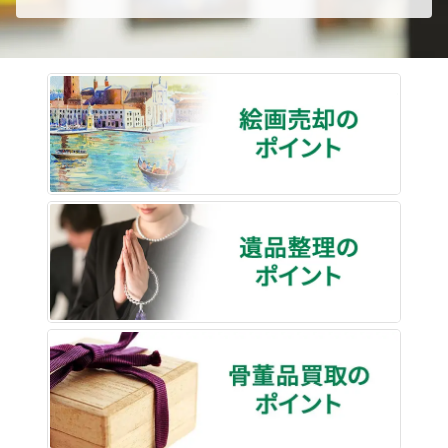
絵画売
遺品整
骨董品