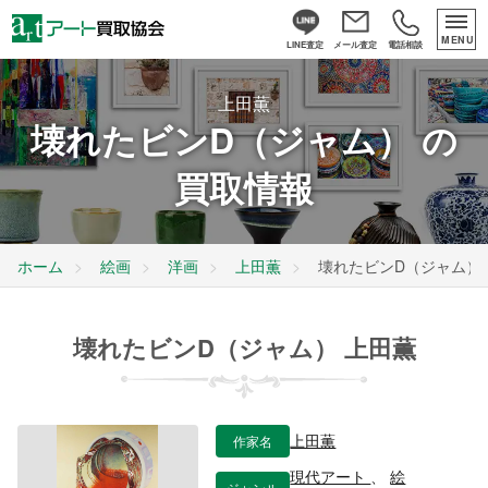
MENU
LINE査定
メール査定
電話相談
上田薫
壊れたビンD（ジャム） の
買取情報
ホーム
絵画
洋画
上田薫
壊れたビンD（ジャム）
壊れたビンD（ジャム） 上田薫
作家名
上田薫
現代アート
、
絵
ジャンル