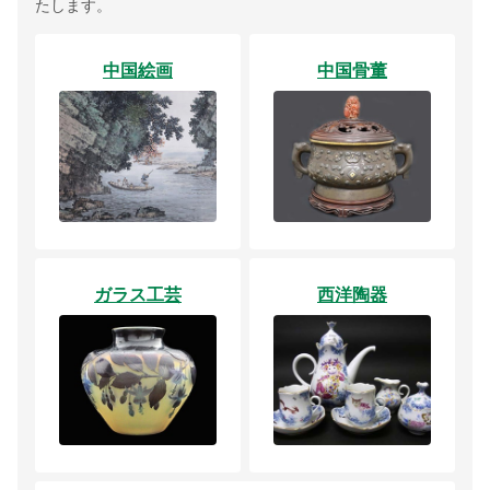
たします。
中国絵画
中国骨董
ガラス工芸
西洋陶器