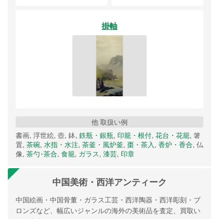
掛軸
他 取扱い例
書画, 浮世絵, 壺, 鉢,
鉄瓶・銀瓶
,
印籠・根付
,
花台・花籠
, 箸
置,
茶碗
,
水指・水注
,
茶釜・風炉釜
,
棗・茶入
,
香炉・香合
, 仏
像,
茶勺･茶合
,
食籠
,
ガラス
,
漆芸
,
印章
中国美術・西洋アンティーク
中国絵画・中国骨董・ガラス工芸・西洋陶器・西洋彫刻・ブ
ロンズなど、幅広いジャンルの海外の美術品を査定、買取い