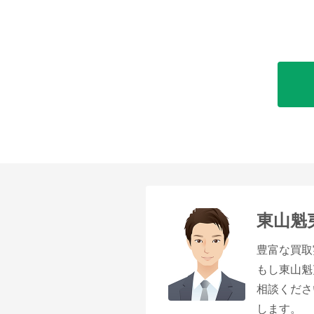
東山魁
豊富な買取
もし東山魁
相談くださ
します。