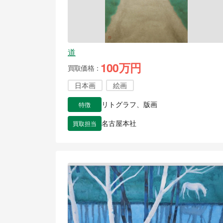
道
100万円
買取価格
日本画
絵画
特徴
リトグラフ、版画
買取担当
名古屋本社