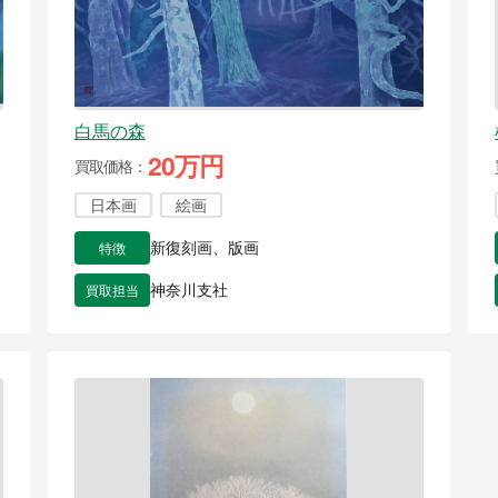
白馬の森
20万円
買取価格
日本画
絵画
特徴
新復刻画、版画
買取担当
神奈川支社