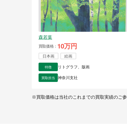
森若葉
10万円
買取価格
日本画
絵画
特徴
リトグラフ、版画
買取担当
神奈川支社
※買取価格は当社のこれまでの買取実績のご参