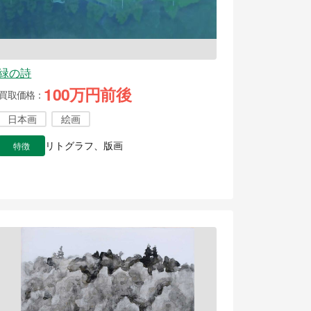
緑の詩
100万円前後
買取価格
日本画
絵画
特徴
リトグラフ、版画