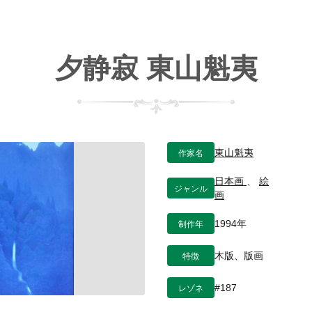
夕静寂 東山魁夷
作家名
東山魁夷
日本画
、
絵
ジャンル
画
制作年
1994年
特徴
木版、版画
レゾネ
#187