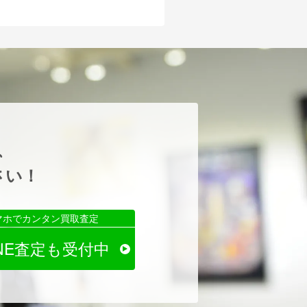
、
さい！
マホでカンタン買取査定
INE査定も受付中