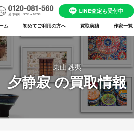
LINE査定も受付中
受付時間：9:30～18:30
ーム
初めてご利用の方へ
買取実績
作家一覧
東山魁夷
夕静寂 の買取情報