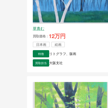
草青む
12万円
買取価格
日本画
絵画
特徴
リトグラフ、版画
買取担当
大阪支社