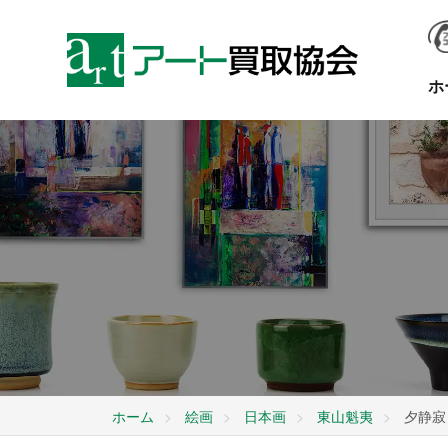
ホ
ホーム
絵画
日本画
東山魁夷
夕静寂