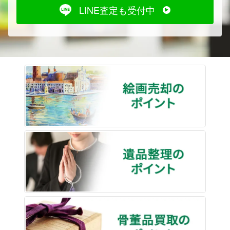
LINE査定も受付中
絵画売
遺品整
骨董品