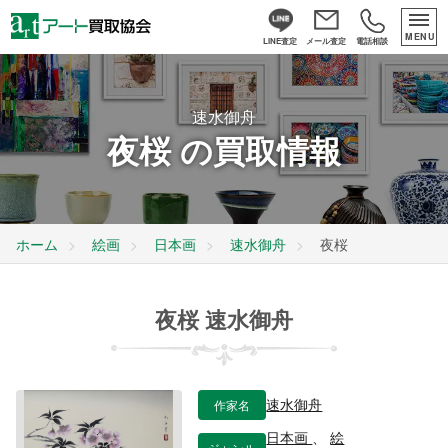
MENU
LINE査定
メール査定
電話相談
速水御舟
夜桜 の買取情報
ホーム
絵画
日本画
速水御舟
夜桜
夜桜 速水御舟
作家名
速水御舟
日本画
、
絵
ジャンル