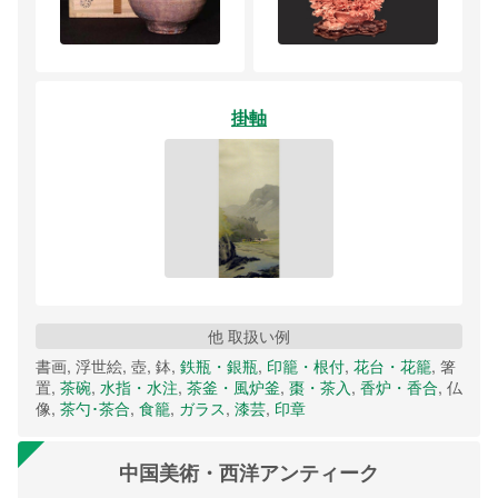
掛軸
他 取扱い例
書画, 浮世絵, 壺, 鉢,
鉄瓶・銀瓶
,
印籠・根付
,
花台・花籠
, 箸
置,
茶碗
,
水指・水注
,
茶釜・風炉釜
,
棗・茶入
,
香炉・香合
, 仏
像,
茶勺･茶合
,
食籠
,
ガラス
,
漆芸
,
印章
中国美術・西洋アンティーク