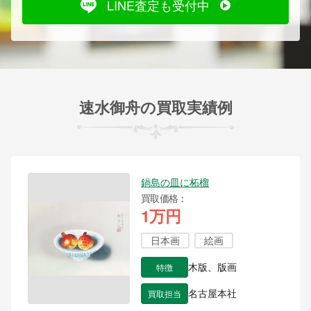
LINE査定も受付中
速水御舟の買取実績例
鍋島の皿に柘榴
買取価格
1万円
日本画
絵画
特徴
木版、版画
買取担当
名古屋本社