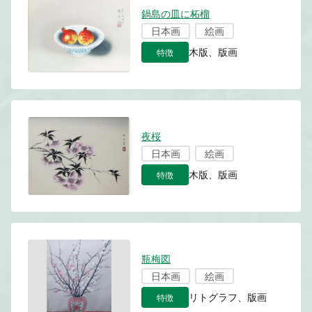
鍋島の皿に柘榴
日本画
絵画
特徴
木版、版画
夜桜
日本画
絵画
特徴
木版、版画
瓶梅図
日本画
絵画
特徴
リトグラフ、版画