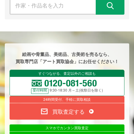
検
絵画や骨董品、美術品、古美術を売るなら、
買取専門店「アート買取協会」にお任せください！
すぐつながる、査定以外のご相談も
9:30-18:30 月～土(祝祭日を除く)
受付時間
24時間受付、手軽に買取相談
買取査定する
スマホでカンタン買取査定