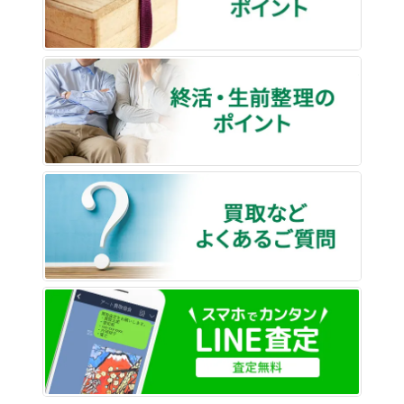
終活・
買取な
LINE