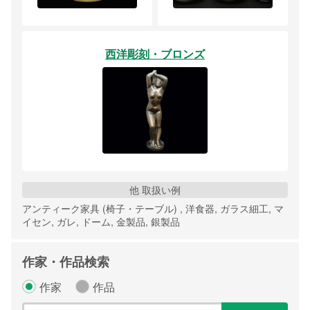
西洋彫刻・ブロンズ
他 取扱い例
アンティーク家具 (椅子・テーブル) , 洋食器, ガラス細工, マ
イセン, ガレ, ドーム, 金製品, 銀製品
作家・作品検索
作家
作品