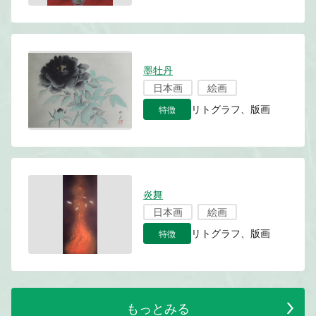
墨牡丹
日本画
絵画
特徴
リトグラフ、版画
炎舞
日本画
絵画
特徴
リトグラフ、版画
もっとみる