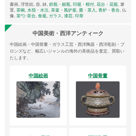
書画, 浮世絵, 壺, 鉢,
鉄瓶・銀瓶
,
印籠・根付
,
花台・花籠
, 箸
置,
茶碗
,
水指・水注
,
茶釜・風炉釜
,
棗・茶入
,
香炉・香合
, 仏
像,
茶勺･茶合
,
食籠
,
ガラス
,
漆芸
,
印章
中国美術・西洋アンティーク
中国絵画・中国骨董・ガラス工芸・西洋陶器・西洋彫刻・ブ
ロンズなど、幅広いジャンルの海外の美術品を査定、買取い
たします。
中国絵画
中国骨董