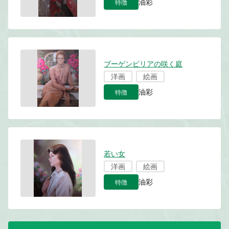
特徴
油彩
ブーゲンビリアの咲く庭
洋画
絵画
特徴
油彩
若い女
洋画
絵画
特徴
油彩