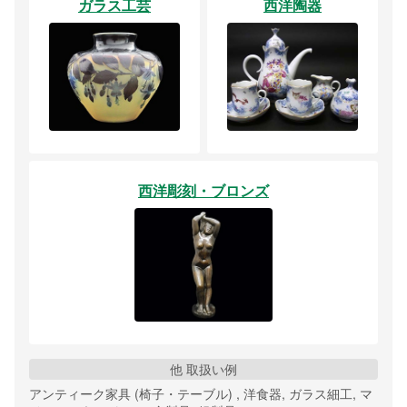
ガラス工芸
西洋陶器
西洋彫刻・ブロンズ
他 取扱い例
アンティーク家具 (椅子・テーブル) , 洋食器, ガラス細工, マ