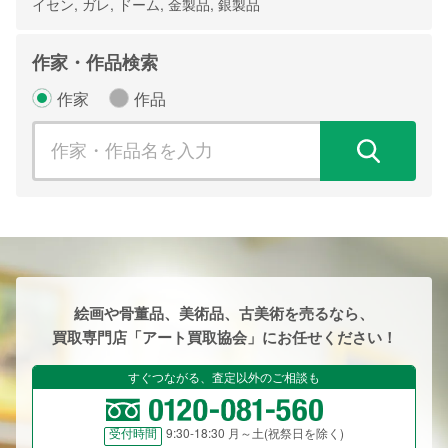
イセン, ガレ, ドーム, 金製品, 銀製品
作家・作品検索
作家
作品
検
絵画や骨董品、美術品、古美術を売るなら、
買取専門店「アート買取協会」にお任せください！
すぐつながる、査定以外のご相談も
9:30-18:30 月～土(祝祭日を除く)
受付時間