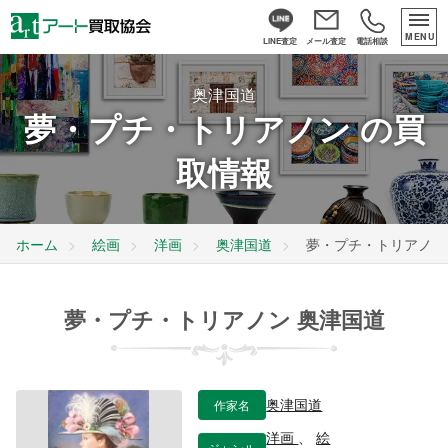
MENU
LINE査定
メール査定
電話相談
奥津国道
夢・プチ・トリアノン の買
取情報
ホーム
絵画
洋画
奥津国道
夢・プチ・トリアノン
夢・プチ・トリアノン 奥津国道
作家名
奥津国道
洋画
、
絵
ジャンル