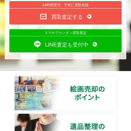
24時間受付、手軽に買取相談
買取査定する
スマホでカンタン買取査定
LINE査定も受付中
絵画売
遺品整