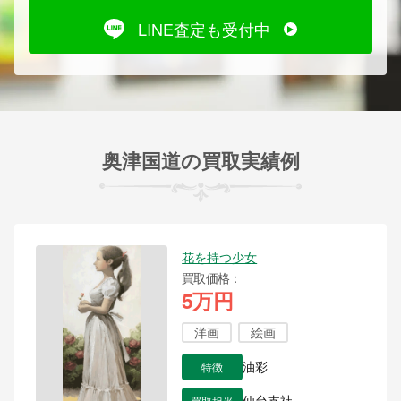
LINE査定も受付中
奥津国道の買取実績例
花を持つ少女
買取価格
5万円
洋画
絵画
特徴
油彩
買取担当