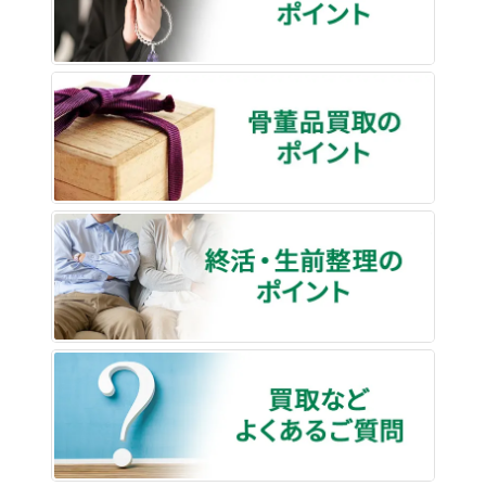
骨董品
終活・
買取な