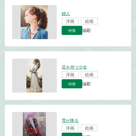
婦人
洋画
絵画
特徴
油彩
花を持つ少女
洋画
絵画
特徴
油彩
雪が降る
洋画
絵画