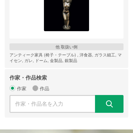
他 取扱い例
アンティーク家具 (椅子・テーブル) , 洋食器, ガラス細工, マ
イセン, ガレ, ドーム, 金製品, 銀製品
作家・作品検索
作家
作品
検