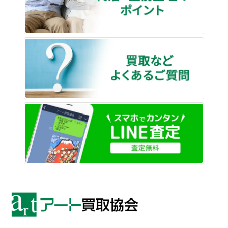
買取な
LINE