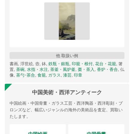
他 取扱い例
書画, 浮世絵, 壺, 鉢,
鉄瓶・銀瓶
,
印籠・根付
,
花台・花籠
, 箸
置,
茶碗
,
水指・水注
,
茶釜・風炉釜
,
棗・茶入
,
香炉・香合
, 仏
像,
茶勺･茶合
,
食籠
,
ガラス
,
漆芸
,
印章
中国美術・西洋アンティーク
中国絵画・中国骨董・ガラス工芸・西洋陶器・西洋彫刻・ブ
ロンズなど、幅広いジャンルの海外の美術品を査定、買取い
たします。
中国絵画
中国骨董