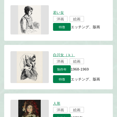
若い女
洋画
絵画
特徴
エッチング、版画
白川女（ｋ）
洋画
絵画
制作年
1968-1969
特徴
エッチング、版画
人形
洋画
絵画