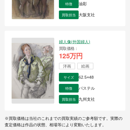
特徴
油彩
買取担当
大阪支社
婦人像(外国婦人)
買取価格
125万円
洋画
絵画
サイズ
62.5×48
特徴
パステル
買取担当
九州支社
※買取価格は当社のこれまでの買取実績のご参考額です。実際の
査定価格は作品の状態、相場等により変動いたします。