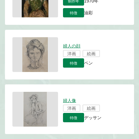
制作年
1970年
特徴
油彩
婦人の顔
洋画
絵画
特徴
ペン
婦人像
洋画
絵画
特徴
デッサン