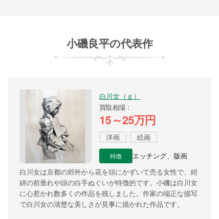
小磯良平の代表作
白川女（ｇ）
買取相場
15～25万円
洋画
絵画
特徴
エッチング、版画
白川女は京都の郊外から花を頭にかずいて売る女性で、紺
絣の前垂れや頭の白手ぬぐいが特徴的です。小磯は白川女
に心惹かれ数多くの作品を残しました。作家の端正な描写
で白川女の清楚な美しさが見事に描かれた作品です。