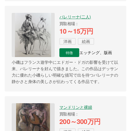
バレリーナ(二人)
買取相場
10～15万円
洋画
絵画
特徴
エッチング、版画
小磯はフランス遊学中にエドガー・ドガの影響を受けて以
来、バレリーナを好んで描きました。この作品はデッサン
力に優れた小磯らしい明確な描写で出を待つバレリーナの
静かさと身体の美しさが伝わってくる作品です。
マンドリンと裸婦
買取相場
200～300万円