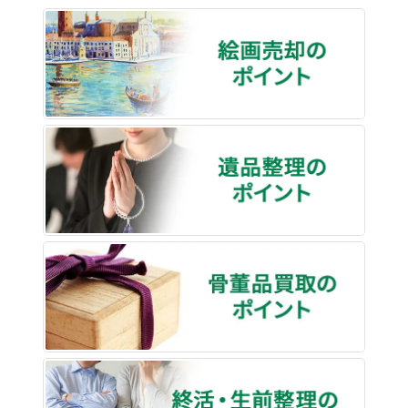
絵画売
遺品整
骨董品
終活・