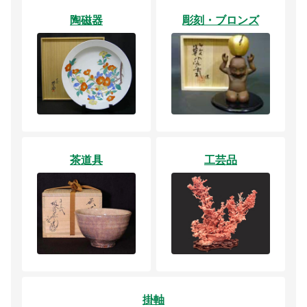
陶磁器
彫刻・ブロンズ
茶道具
工芸品
掛軸