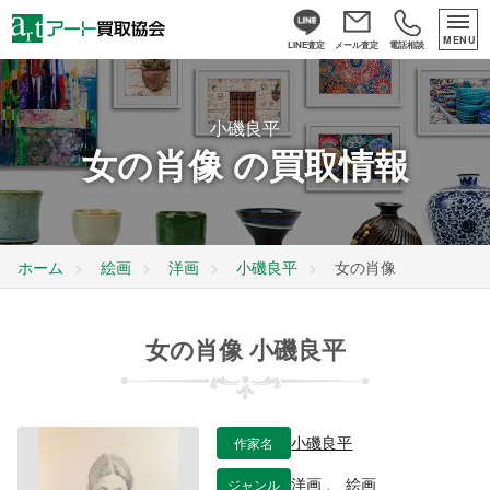
MENU
LINE査定
メール査定
電話相談
小磯良平
女の肖像 の買取情報
ホーム
絵画
洋画
小磯良平
女の肖像
女の肖像 小磯良平
作家名
小磯良平
ジャンル
洋画
、
絵画