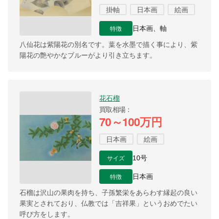
掛軸
日本画
絵画
特徴
日本画、軸
八仙花は紫陽花の別名です。葉を水墨で描く事により、紫
陽花の艶やかなブルーがより引き立ちます。
花石榴
買取相場
70～100万円
日本画
絵画
サイズ
10号
特徴
日本画
石榴は沢山の果肉を持ち、子孫繁栄をあらわす縁起の良い
果実とされており、仏教では「吉祥果」というおめでたい
呼び方をします。