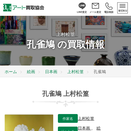
MENU
LINE査定
メール査定
電話相談
上村松篁
孔雀鳩 の買取情報
ホーム
絵画
日本画
上村松篁
孔雀鳩
孔雀鳩 上村松篁
作家名
上村松篁
日本画
、
絵
ジャンル