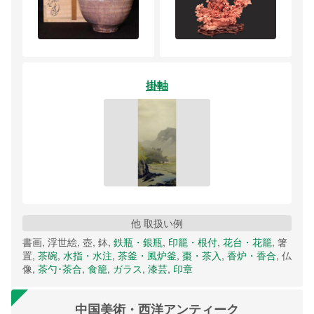
掛軸
他 取扱い例
書画, 浮世絵, 壺, 鉢,
鉄瓶・銀瓶
,
印籠・根付
,
花台・花籠
, 箸
置,
茶碗
,
水指・水注
,
茶釜・風炉釜
,
棗・茶入
,
香炉・香合
, 仏
像,
茶勺･茶合
,
食籠
,
ガラス
,
漆芸
,
印章
中国美術・西洋アンティーク