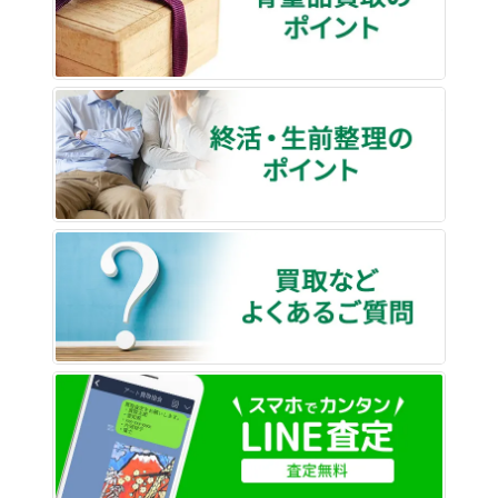
終活・
買取な
LINE