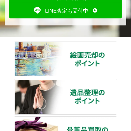
LINE査定も受付中
絵画売
遺品整
骨董品