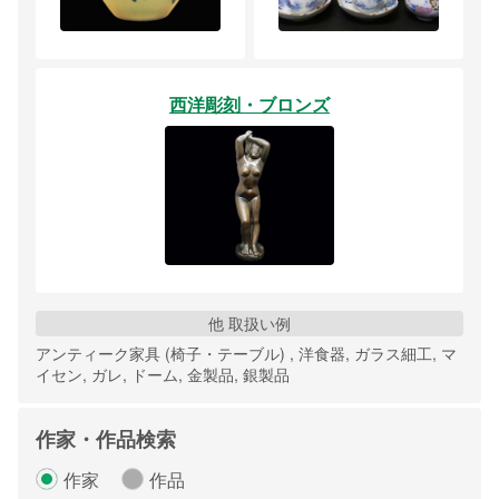
西洋彫刻・ブロンズ
他 取扱い例
アンティーク家具 (椅子・テーブル) , 洋食器, ガラス細工, マ
イセン, ガレ, ドーム, 金製品, 銀製品
作家・作品検索
作家
作品