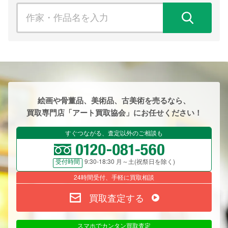
検
絵画や骨董品、美術品、古美術を売るなら、
買取専門店「アート買取協会」にお任せください！
すぐつながる、査定以外のご相談も
9:30-18:30 月～土(祝祭日を除く)
受付時間
24時間受付、手軽に買取相談
買取査定する
スマホでカンタン買取査定