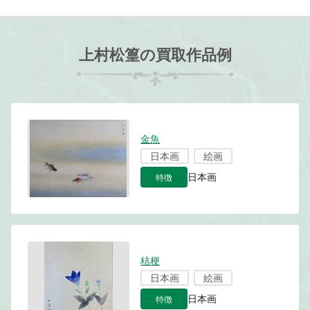
上村松篁の買取作品例
金魚
日本画
絵画
特徴
日本画
桔梗
日本画
絵画
特徴
日本画