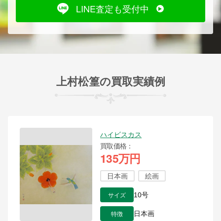
LINE査定も受付中
上村松篁の買取実績例
ハイビスカス
買取価格
135万円
日本画
絵画
サイズ
10号
特徴
日本画