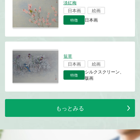
淡紅梅
日本画
絵画
特徴
日本画
翁草
日本画
絵画
シルクスクリーン、
特徴
版画
もっとみる