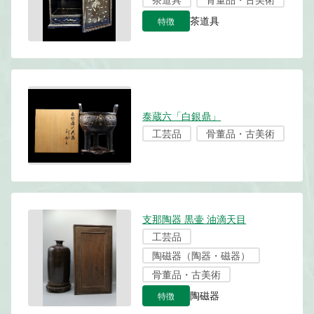
特徴
茶道具
泰蔵六「白銀鼎」
工芸品
骨董品・古美術
支那陶器 黒壷 油滴天目
工芸品
陶磁器（陶器・磁器）
骨董品・古美術
特徴
陶磁器