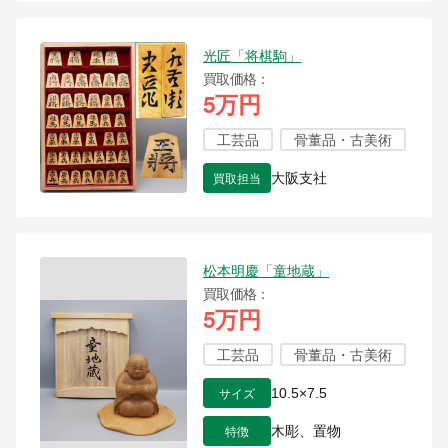
光匠「将棋駒」
買取価格
5万円
工芸品
骨董品・古美術
買取担当
大阪支社
松本明慶「童地蔵」
買取価格
5万円
工芸品
骨董品・古美術
サイズ
10.5×7.5
特徴
木彫、置物