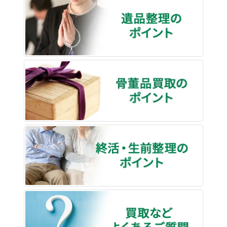
遺品整
骨董品
終活・
買取な