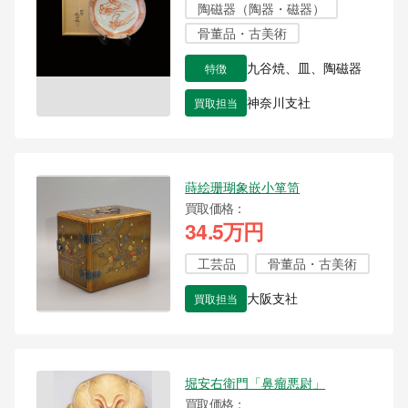
陶磁器（陶器・磁器）
骨董品・古美術
特徴
九谷焼、皿、陶磁器
買取担当
神奈川支社
蒔絵珊瑚象嵌小箪笥
買取価格
34.5万円
工芸品
骨董品・古美術
買取担当
大阪支社
堀安右衛門「鼻瘤悪尉」
買取価格