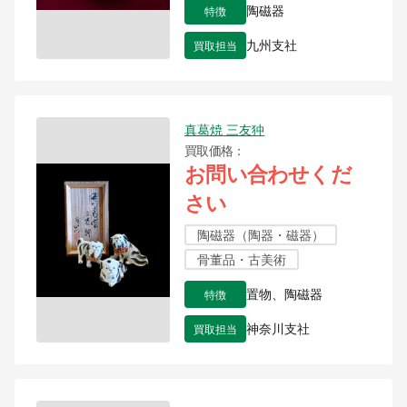
特徴
陶磁器
買取担当
九州支社
真葛焼 三友狆
買取価格
お問い合わせくだ
さい
陶磁器（陶器・磁器）
骨董品・古美術
特徴
置物、陶磁器
買取担当
神奈川支社