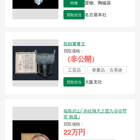
特徴
置物、陶磁器
買取担当
名古屋本社
殷銅饕餮文
買取価格
（非公開）
工芸品
骨董品・古美術
買取担当
大阪支社
福島武山｢赤絵飛天之図九谷佐墅
窯 飾皿｣
買取価格
22万円