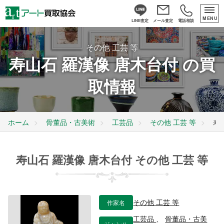
MENU
LINE査定
メール査定
電話相談
その他 工芸 等
寿山石 羅漢像 唐木台付 の買
取情報
ホーム
骨董品・古美術
工芸品
その他 工芸 等
寿
寿山石 羅漢像 唐木台付 その他 工芸 等
作家名
その他 工芸 等
工芸品
、
骨董品・古美
ジャンル