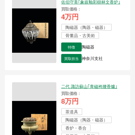
佐伯守美｢象嵌釉彩樹林文香炉｣
買取価格
4万円
陶磁器（陶器・磁器）
骨董品・古美術
特徴
陶磁器
買取担当
神奈川支社
二代 諏訪蘇山｢青磁袴腰香爐｣
買取価格
8万円
茶道具
陶磁器（陶器・磁器）
香炉・香合