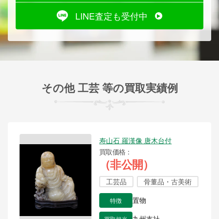
LINE査定も受付中
その他 工芸 等の買取実績例
寿山石 羅漢像 唐木台付
買取価格
（非公開）
工芸品
骨董品・古美術
特徴
置物
買取担当