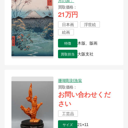
月の原」
買取価格
21万円
日本画
浮世絵
絵画
特徴
木版、版画
買取担当
大阪支社
珊瑚彫刻漁翁
買取価格
お問い合わせくだ
さい
工芸品
サイズ
21×11