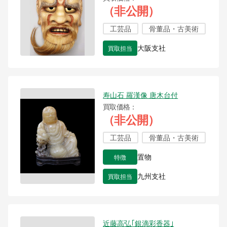
（非公開）
工芸品
骨董品・古美術
買取担当
大阪支社
寿山石 羅漢像 唐木台付
買取価格
（非公開）
工芸品
骨董品・古美術
特徴
置物
買取担当
九州支社
近藤高弘｢銀滴彩香器｣