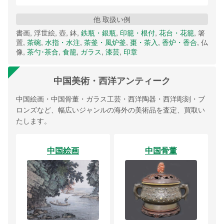
他 取扱い例
書画, 浮世絵, 壺, 鉢,
鉄瓶・銀瓶
,
印籠・根付
,
花台・花籠
, 箸
置,
茶碗
,
水指・水注
,
茶釜・風炉釜
,
棗・茶入
,
香炉・香合
, 仏
像,
茶勺･茶合
,
食籠
,
ガラス
,
漆芸
,
印章
中国美術・西洋アンティーク
中国絵画・中国骨董・ガラス工芸・西洋陶器・西洋彫刻・ブ
ロンズなど、幅広いジャンルの海外の美術品を査定、買取い
たします。
中国絵画
中国骨董