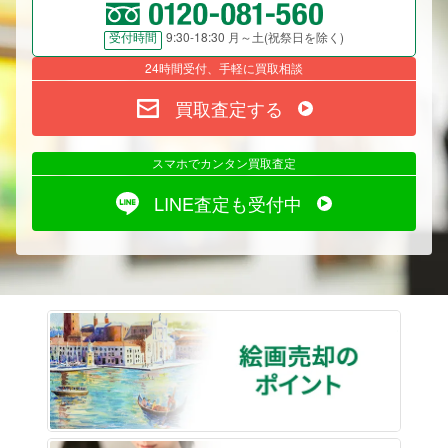
9:30-18:30 月～土(祝祭日を除く)
受付時間
24時間受付、手軽に買取相談
買取査定する
スマホでカンタン買取査定
LINE査定も受付中
絵画売