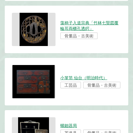
藻柄子入道宗典「竹林七賢図覆
輪耳両櫃孔透鍔」
骨董品・古美術
小箪笥 仙台（明治時代）
工芸品
骨董品・古美術
螺鈿器局
茶道具
骨董品・古美術