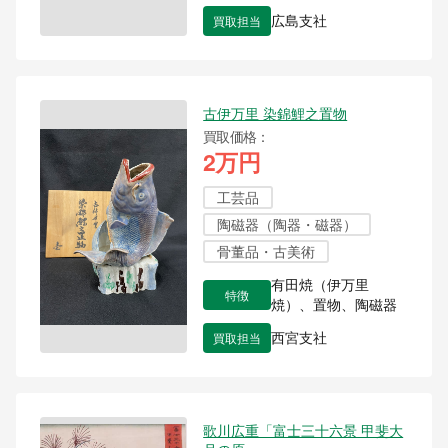
買取担当
広島支社
古伊万里 染錦鯉之置物
買取価格
2万円
工芸品
陶磁器（陶器・磁器）
骨董品・古美術
有田焼（伊万里
特徴
焼）、置物、陶磁器
買取担当
西宮支社
歌川広重「富士三十六景 甲斐大