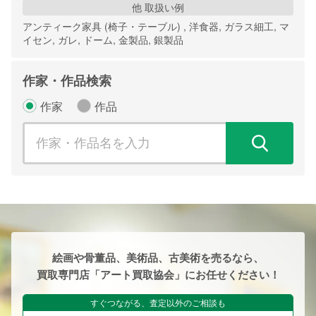
他 取扱い例
アンティーク家具 (椅子・テーブル) , 洋食器, ガラス細工, マ
イセン, ガレ, ドーム, 金製品, 銀製品
作家・作品検索
作家
作品
検
絵画や骨董品、美術品、古美術を売るなら、
買取専門店「アート買取協会」にお任せください！
すぐつながる、査定以外のご相談も