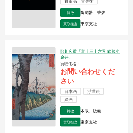
骨董品・古美術
特徴
陶磁器、香炉
買取担当
東京支社
歌川広重「富士三十六景 武蔵小
金井」
買取価格
お問い合わせくだ
さい
日本画
浮世絵
絵画
特徴
木版、版画
買取担当
東京支社