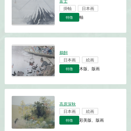
富士
掛軸
日本画
特徴
軸
鵜飼
日本画
絵画
特徴
木版、版画
高原深秋
日本画
絵画
特徴
彩美版、版画