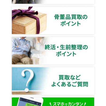
骨董品
終活・
買取な
LINE