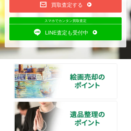
買取査定する
スマホでカンタン買取査定
LINE査定も受付中
絵画売
遺品整