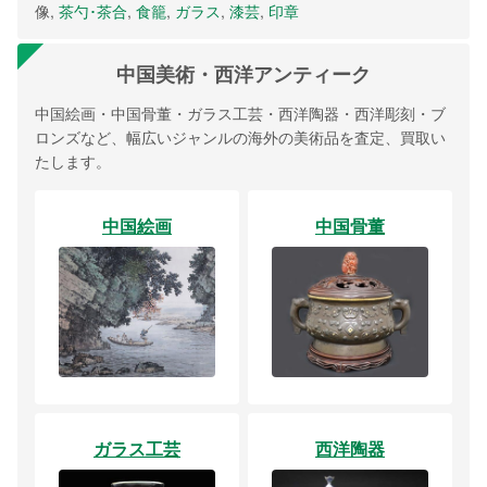
像,
茶勺･茶合
,
食籠
,
ガラス
,
漆芸
,
印章
中国美術・西洋アンティーク
中国絵画・中国骨董・ガラス工芸・西洋陶器・西洋彫刻・ブ
ロンズなど、幅広いジャンルの海外の美術品を査定、買取い
たします。
中国絵画
中国骨董
ガラス工芸
西洋陶器