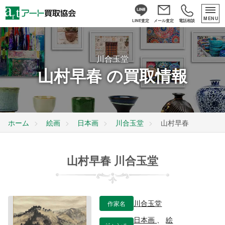
MENU
LINE査定
メール査定
電話相談
川合玉堂
山村早春 の買取情報
ホーム
絵画
日本画
川合玉堂
山村早春
山村早春 川合玉堂
作家名
川合玉堂
日本画
、
絵
ジャンル