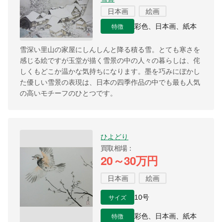
日本画
絵画
特徴
彩色、日本画、紙本
雪深い里山の家屋にしんしんと降る積る雪。とても寒さを
感じる絵ですが玉堂が描く雪景の中の人々の暮らしは、侘
しくもどこか温かな気持ちになります。墨を巧みにぼかし
た優しい雪景の表現は、日本の四季作品の中でも最も人気
の高いモチーフのひとつです。
ひよどり
買取相場
20～30万円
日本画
絵画
サイズ
10号
特徴
彩色、日本画、紙本