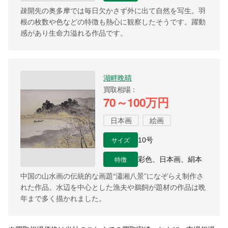
疎開先の奥多摩では毎日欠かさず外に出て自然を写生。羽
根の枚数や色などの特徴も熱心に観察したそうです。躍動
感があり生命力溢れる作品です。
湖畔晩晴
買取相場
70～100万円
日本画
絵画
サイズ
10号
特徴
彩色、日本画、絹本
中国の山水画の伝統的な画題“瀟湘八景”になぞらえ制作さ
れた作品。水辺を中心とした漁夫や鵜飼が題材の作品は晩
年まで多く描かれました。