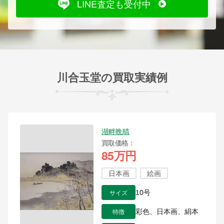
LINE査定も受付中
川合玉堂の買取実績例
湖畔晩晴
買取価格
85万円
日本画
絵画
サイズ
10号
特徴
彩色、日本画、絹本