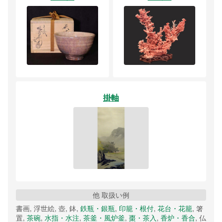
掛軸
他 取扱い例
書画, 浮世絵, 壺, 鉢,
鉄瓶・銀瓶
,
印籠・根付
,
花台・花籠
, 箸
置,
茶碗
,
水指・水注
,
茶釜・風炉釜
,
棗・茶入
,
香炉・香合
, 仏