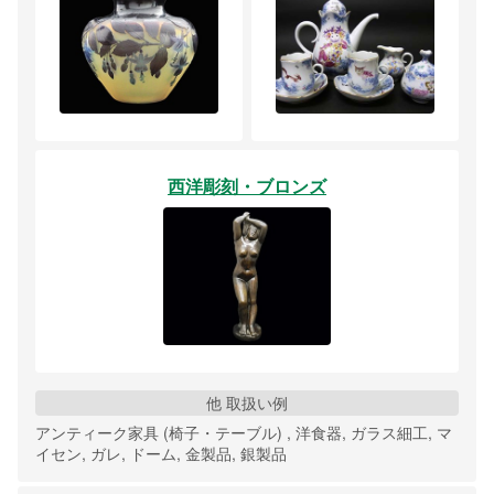
西洋彫刻・ブロンズ
他 取扱い例
アンティーク家具 (椅子・テーブル) , 洋食器, ガラス細工, マ
イセン, ガレ, ドーム, 金製品, 銀製品