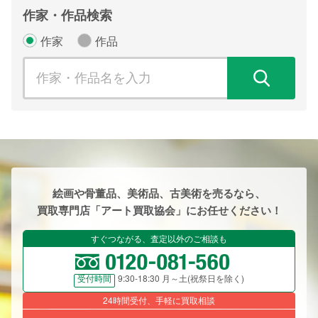
作家・作品検索
作家
作品
検
絵画や骨董品、美術品、古美術を売るなら、
買取専門店「アート買取協会」にお任せください！
すぐつながる、査定以外のご相談も
9:30-18:30 月～土(祝祭日を除く)
受付時間
24時間受付、手軽に買取相談