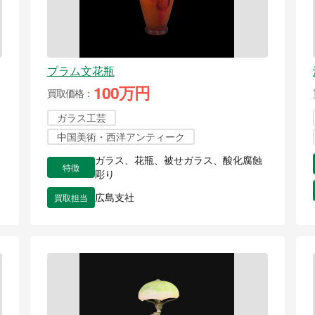
プラム文花瓶
100万円
買取価格
ガラス工芸
中国美術・西洋アンティーク
ガラス、花瓶、被せガラス、酸化腐蝕
特徴
彫り
買取担当
広島支社