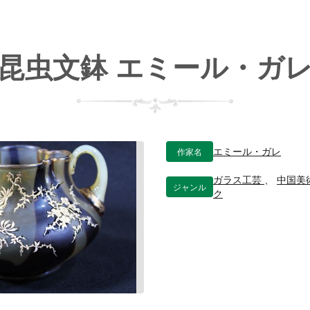
昆虫文鉢 エミール・ガ
作家名
エミール・ガレ
ガラス工芸
、
中国美
ジャンル
ク