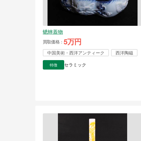
蟋蟀蓋物
5万円
買取価格
中国美術・西洋アンティーク
西洋陶磁
特徴
セラミック