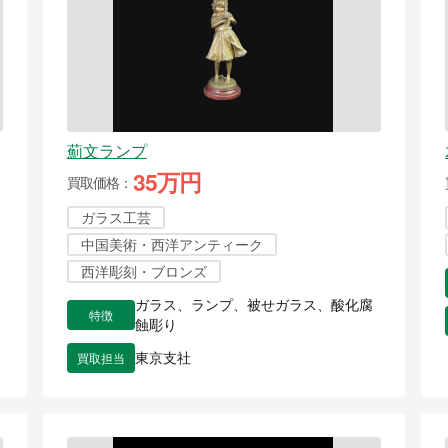
薊文ランプ
35万円
買取価格
ガラス工芸
中国美術・西洋アンティーク
西洋彫刻・ブロンズ
ガラス、ランプ、被せガラス、酸化腐
特徴
蝕彫り
買取担当
東京支社