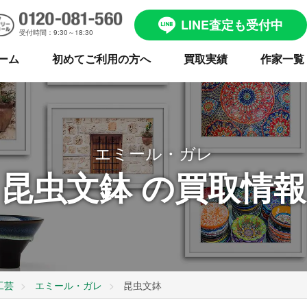
LINE査定も受付中
受付時間：9:30～18:30
ーム
初めてご利用の方へ
買取実績
作家一覧
エミール・ガレ
昆虫文鉢 の買取情報
工芸
エミール・ガレ
昆虫文鉢