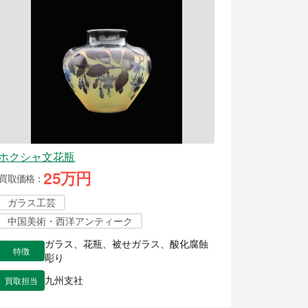
ホクシャ文花瓶
25万円
買取価格
ガラス工芸
中国美術・西洋アンティーク
ガラス、花瓶、被せガラス、酸化腐蝕
特徴
彫り
買取担当
九州支社