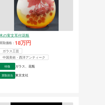
木の実文耳付花瓶
18万円
買取価格
ガラス工芸
中国美術・西洋アンティーク
特徴
ガラス、花瓶
買取担当
東京支社