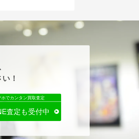
、
さい！
マホでカンタン買取査定
INE査定も受付中