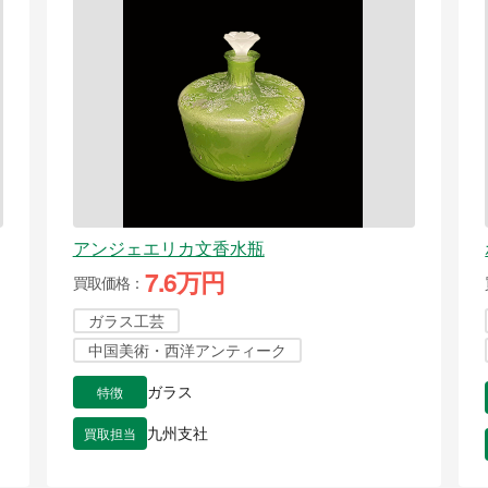
アンジェエリカ文香水瓶
7.6万円
買取価格
ガラス工芸
中国美術・西洋アンティーク
特徴
ガラス
買取担当
九州支社