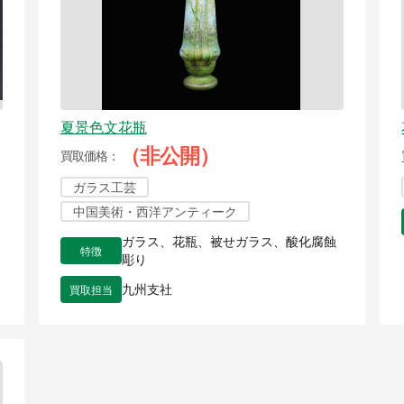
夏景色文花瓶
（非公開）
買取価格
ガラス工芸
中国美術・西洋アンティーク
ガラス、花瓶、被せガラス、酸化腐蝕
特徴
彫り
買取担当
九州支社