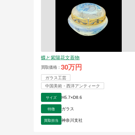
蝶と紫陽花文蓋物
30万円
買取価格
ガラス工芸
中国美術・西洋アンティーク
サイズ
H5.7×D8.6
特徴
ガラス
買取担当
神奈川支社