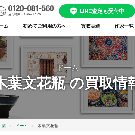
LINE査定も受付中
受付時間：9:30～18:30
ーム
初めてご利用の方へ
買取実績
作家一覧
ドーム
木葉文花瓶 の買取情
工芸
ドーム
木葉文花瓶