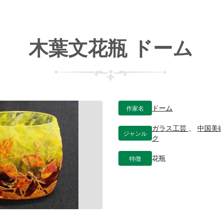
木葉文花瓶 ドーム
作家名
ドーム
ガラス工芸
、
中国美
ジャンル
ク
特徴
花瓶