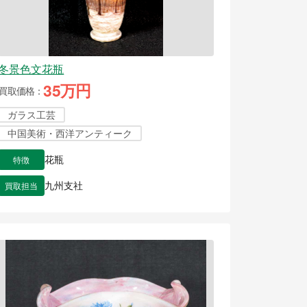
冬景色文花瓶
35万円
買取価格
ガラス工芸
中国美術・西洋アンティーク
特徴
花瓶
買取担当
九州支社