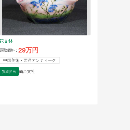
花文鉢
29万円
買取価格
中国美術・西洋アンティーク
買取担当
仙台支社