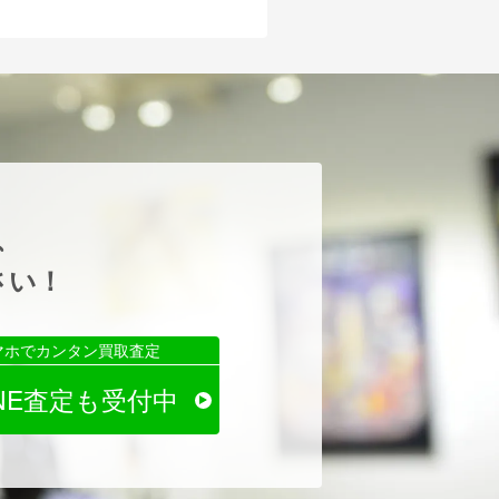
、
さい！
マホでカンタン買取査定
INE査定も受付中