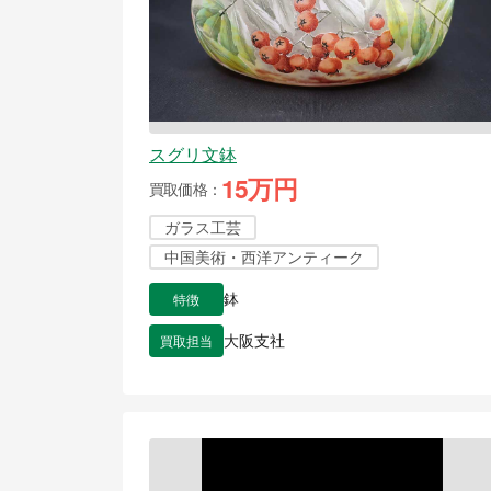
スグリ文鉢
15万円
買取価格
ガラス工芸
中国美術・西洋アンティーク
特徴
鉢
買取担当
大阪支社