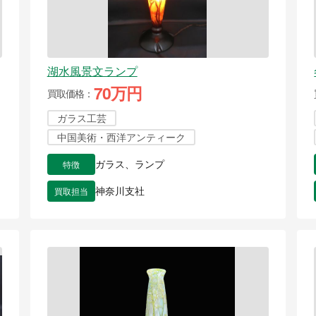
湖水風景文ランプ
70万円
買取価格
ガラス工芸
中国美術・西洋アンティーク
特徴
ガラス、ランプ
買取担当
神奈川支社