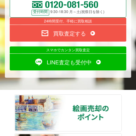
9:30-18:30 月～土(祝祭日を除く)
受付時間
24時間受付、手軽に買取相談
買取査定する
スマホでカンタン買取査定
LINE査定も受付中
絵画売