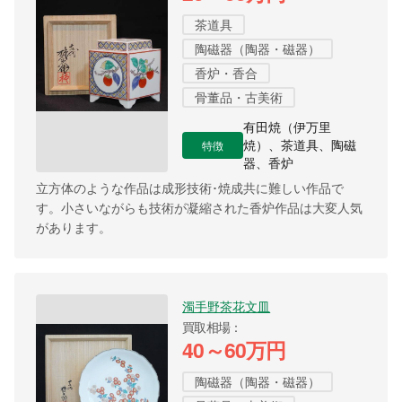
茶道具
陶磁器（陶器・磁器）
香炉・香合
骨董品・古美術
有田焼（伊万里
特徴
焼）、茶道具、陶磁
器、香炉
立方体のような作品は成形技術･焼成共に難しい作品で
す。小さいながらも技術が凝縮された香炉作品は大変人気
があります。
濁手野茶花文皿
買取相場
40～60万円
陶磁器（陶器・磁器）