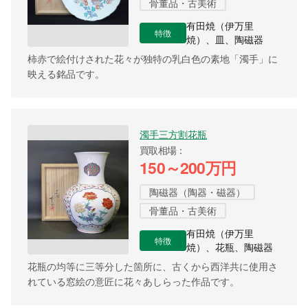
骨董品・古美術
有田焼（伊万里
特徴
焼）、皿、陶磁器
柿赤で絵付けされた花々が独特の乳白色の素地「濁手」に
映える銘品です。
濁手三方割花瓶
買取相場
150～200万円
陶磁器（陶器・磁器）
骨董品・古美術
有田焼（伊万里
特徴
焼）、花瓶、陶磁器
花瓶の均等に三等分した箇所に、古くから西洋共に使用さ
れている窓絵の意匠に花々あしらった作品です。