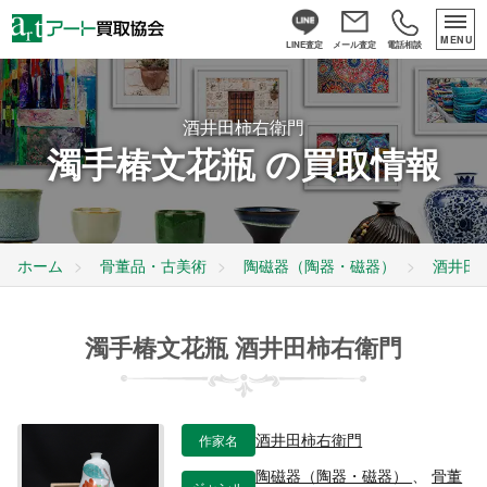
MENU
LINE査定
メール査定
電話相談
酒井田柿右衛門
濁手椿文花瓶 の買取情報
ホーム
骨董品・古美術
陶磁器（陶器・磁器）
酒井田
濁手椿文花瓶 酒井田柿右衛門
作家名
酒井田柿右衛門
陶磁器（陶器・磁器）
、
骨董
ジャンル