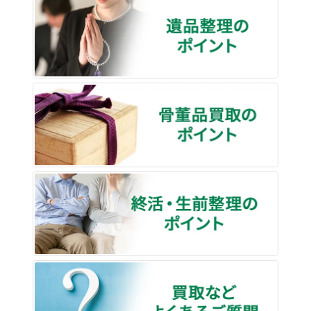
遺品整
骨董品
終活・
買取な