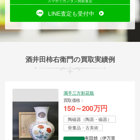
スマホでカンタン買取査定
LINE査定も受付中
酒井田柿右衛門の買取実績例
濁手三方割花瓶
買取価格
150～200万円
陶磁器（陶器・磁器）
骨董品・古美術
有田焼（伊万里