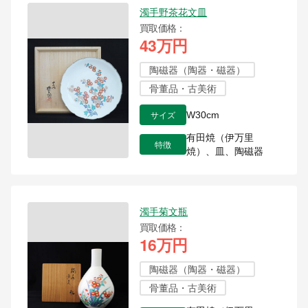
濁手野茶花文皿
買取価格
43万円
陶磁器（陶器・磁器）
骨董品・古美術
サイズ
W30cm
有田焼（伊万里
特徴
焼）、皿、陶磁器
濁手菊文瓶
買取価格
16万円
陶磁器（陶器・磁器）
骨董品・古美術