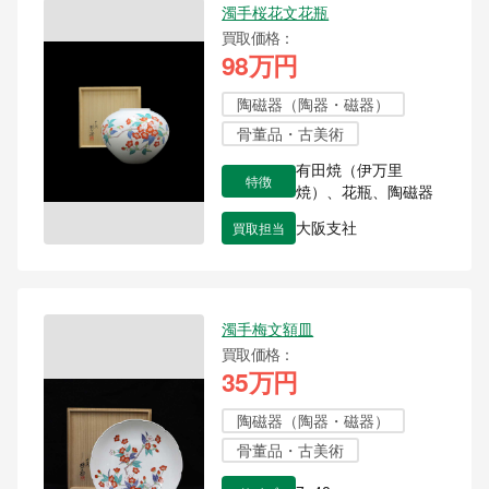
濁手桜花文花瓶
買取価格
98万円
陶磁器（陶器・磁器）
骨董品・古美術
有田焼（伊万里
特徴
焼）、花瓶、陶磁器
買取担当
大阪支社
濁手梅文額皿
買取価格
35万円
陶磁器（陶器・磁器）
骨董品・古美術