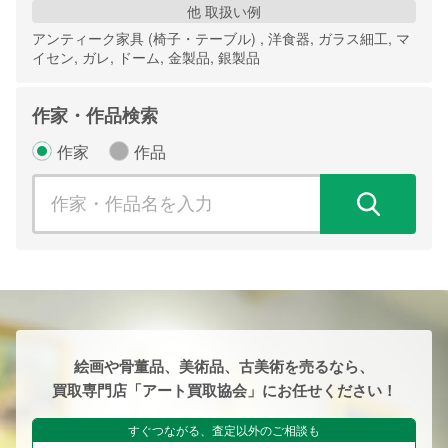
他 取扱い例
アンティーク家具 (椅子・テーブル) , 洋食器, ガラス細工, マ
イセン, ガレ, ドーム, 金製品, 銀製品
作家・作品検索
作家
作品
検
絵画や骨董品、美術品、古美術を売るなら、
買取専門店「アート買取協会」にお任せください！
すぐつながる、査定以外のご相談も