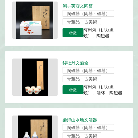
濁手芙蓉文陶筥
陶磁器（陶器・磁器）
骨董品・古美術
有田焼（伊万里
特徴
焼）、陶磁器
錦牡丹文酒盃
陶磁器（陶器・磁器）
骨董品・古美術
有田焼（伊万里
特徴
焼）、酒杯、陶磁器
染錦山水地文酒器
陶磁器（陶器・磁器）
骨董品・古美術