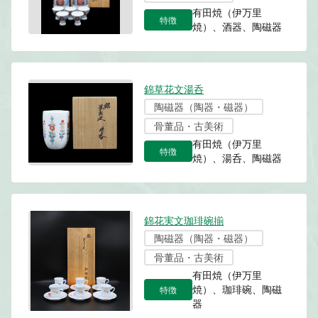
有田焼（伊万里
特徴
焼）、酒器、陶磁器
錦草花文湯呑
陶磁器（陶器・磁器）
骨董品・古美術
有田焼（伊万里
特徴
焼）、湯呑、陶磁器
錦花実文珈琲碗揃
陶磁器（陶器・磁器）
骨董品・古美術
有田焼（伊万里
特徴
焼）、珈琲碗、陶磁
器