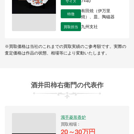
サイズ
7×40
有田焼（伊万里
特徴
焼）、皿、陶磁器
買取担当
九州支社
※買取価格は当社のこれまでの買取実績のご参考額です。実際の
査定価格は作品の状態、相場等により変動いたします。
酒井田柿右衛門の代表作
濁手菱形香炉
買取相場
20～30万円