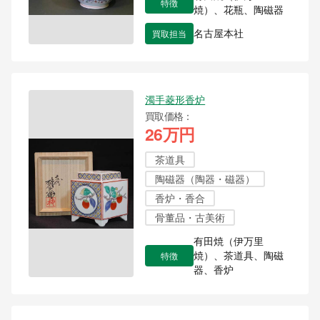
特徴
焼）、花瓶、陶磁器
買取担当
名古屋本社
濁手菱形香炉
買取価格
26万円
茶道具
陶磁器（陶器・磁器）
香炉・香合
骨董品・古美術
有田焼（伊万里
特徴
焼）、茶道具、陶磁
器、香炉