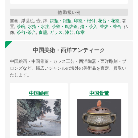
他 取扱い例
書画, 浮世絵, 壺, 鉢,
鉄瓶・銀瓶
,
印籠・根付
,
花台・花籠
, 箸
置,
茶碗
,
水指・水注
,
茶釜・風炉釜
,
棗・茶入
,
香炉・香合
, 仏
像,
茶勺･茶合
,
食籠
,
ガラス
,
漆芸
,
印章
中国美術・西洋アンティーク
中国絵画・中国骨董・ガラス工芸・西洋陶器・西洋彫刻・ブ
ロンズなど、幅広いジャンルの海外の美術品を査定、買取い
たします。
中国絵画
中国骨董