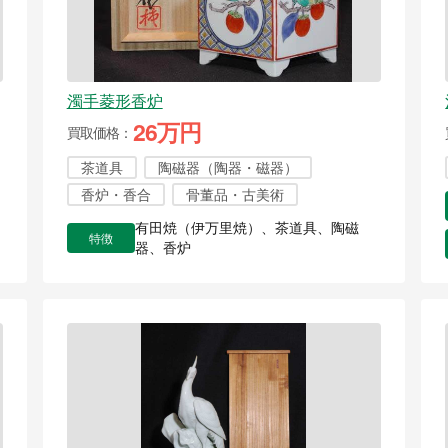
濁手菱形香炉
26万円
買取価格
茶道具
陶磁器（陶器・磁器）
香炉・香合
骨董品・古美術
有田焼（伊万里焼）、茶道具、陶磁
特徴
器、香炉