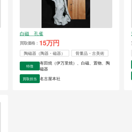
白磁 孔雀
15万円
買取価格
陶磁器（陶器・磁器）
骨董品・古美術
有田焼（伊万里焼）、白磁、置物、陶
特徴
磁器
買取担当
名古屋本社