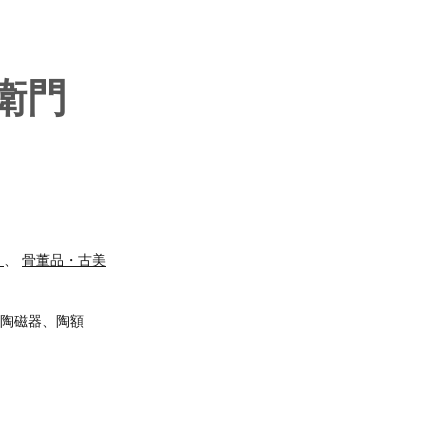
衛門
）
、
骨董品・古美
陶磁器、陶額