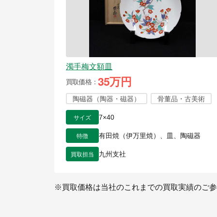
濁手梅文額皿
35万円
買取価格
陶磁器（陶器・磁器）
骨董品・古美術
サイズ
7×40
特徴
有田焼（伊万里焼）、皿、陶磁器
買取担当
九州支社
※買取価格は当社のこれまでの買取実績のご参