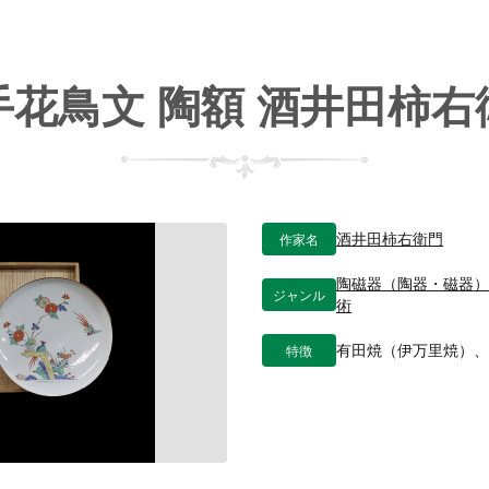
手花鳥文 陶額 酒井田柿右
作家名
酒井田柿右衛門
陶磁器（陶器・磁器
ジャンル
術
特徴
有田焼（伊万里焼）、