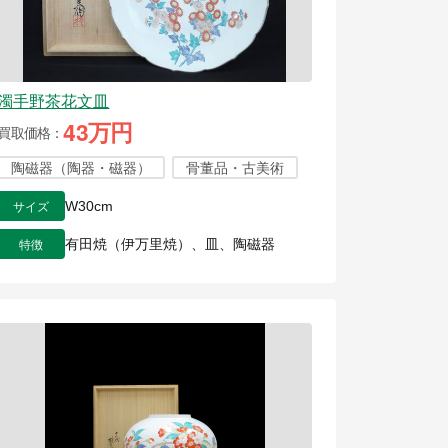
濁手野茶花文皿
43万円
買取価格
陶磁器（陶器・磁器）
骨董品・古美術
サイズ
W30cm
特徴
有田焼（伊万里焼）、皿、陶磁器