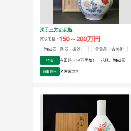
濁手三方割花瓶
150～200万円
買取価格
陶磁器（陶器・磁器）
骨董品・古美術
特徴
有田焼（伊万里焼）、花瓶、陶磁器
買取担当
名古屋本社