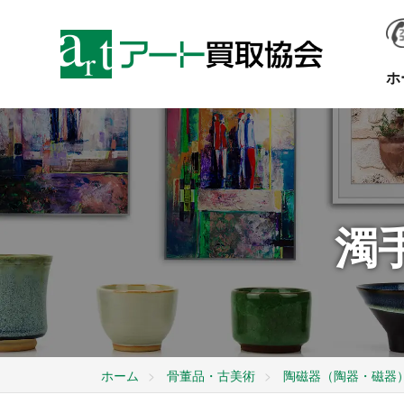
ホ
濁
ホーム
骨董品・古美術
陶磁器（陶器・磁器