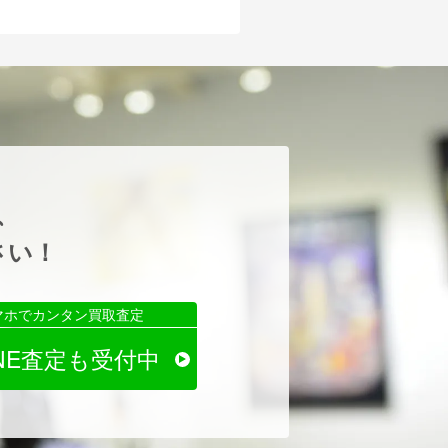
、
さい！
マホでカンタン買取査定
INE査定も受付中