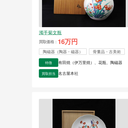
濁手菊文瓶
16万円
買取価格
陶磁器（陶器・磁器）
骨董品・古美術
特徴
有田焼（伊万里焼）、花瓶、陶磁器
買取担当
名古屋本社