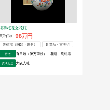
濁手桜花文花瓶
98万円
買取価格
陶磁器（陶器・磁器）
骨董品・古美術
特徴
有田焼（伊万里焼）、花瓶、陶磁器
買取担当
大阪支社