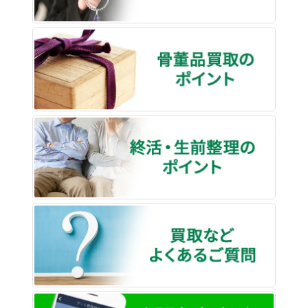
骨董品
終活・
買取な
LINE