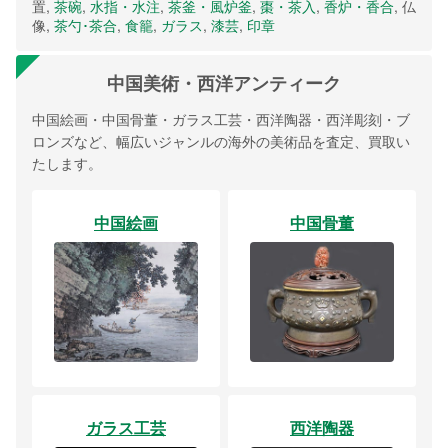
置,
茶碗
,
水指・水注
,
茶釜・風炉釜
,
棗・茶入
,
香炉・香合
, 仏
像,
茶勺･茶合
,
食籠
,
ガラス
,
漆芸
,
印章
中国美術・西洋アンティーク
中国絵画・中国骨董・ガラス工芸・西洋陶器・西洋彫刻・ブ
ロンズなど、幅広いジャンルの海外の美術品を査定、買取い
たします。
中国絵画
中国骨董
ガラス工芸
西洋陶器