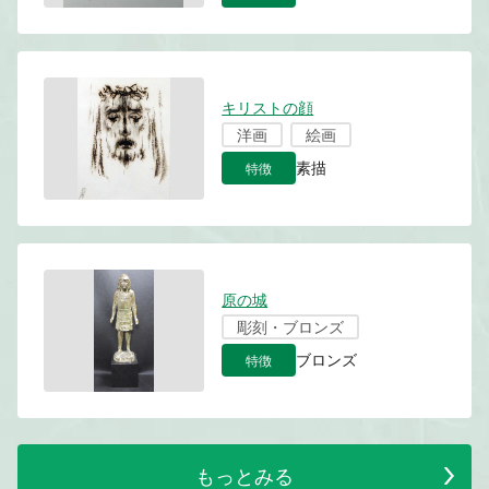
キリストの顔
洋画
絵画
特徴
素描
原の城
彫刻・ブロンズ
特徴
ブロンズ
もっとみる