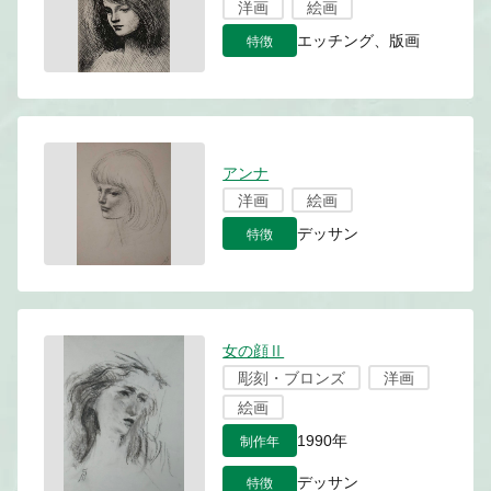
洋画
絵画
特徴
エッチング、版画
アンナ
洋画
絵画
特徴
デッサン
女の顔Ⅱ
彫刻・ブロンズ
洋画
絵画
制作年
1990年
特徴
デッサン