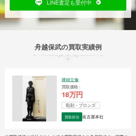
LINE査定も受付中
舟越保武の買取実績例
裸婦立像
買取価格
18万円
彫刻・ブロンズ
買取担当
名古屋本社