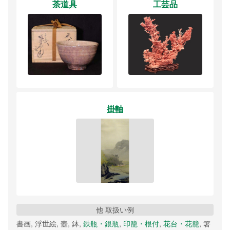
茶道具
工芸品
掛軸
他 取扱い例
書画, 浮世絵, 壺, 鉢,
鉄瓶・銀瓶
,
印籠・根付
,
花台・花籠
, 箸