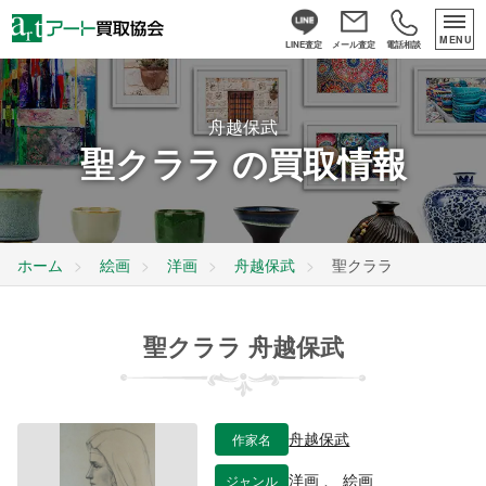
MENU
LINE査定
メール査定
電話相談
舟越保武
聖クララ の買取情報
ホーム
絵画
洋画
舟越保武
聖クララ
聖クララ 舟越保武
作家名
舟越保武
ジャンル
洋画
、
絵画