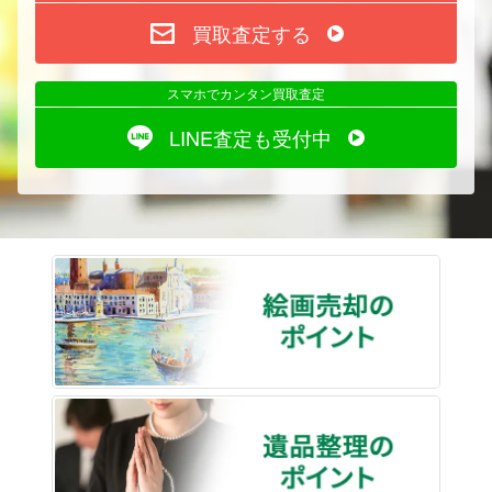
買取査定する
スマホでカンタン買取査定
LINE査定も受付中
絵画売
遺品整