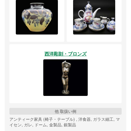
西洋彫刻・ブロンズ
他 取扱い例
アンティーク家具 (椅子・テーブル) , 洋食器, ガラス細工, マ
イセン, ガレ, ドーム, 金製品, 銀製品