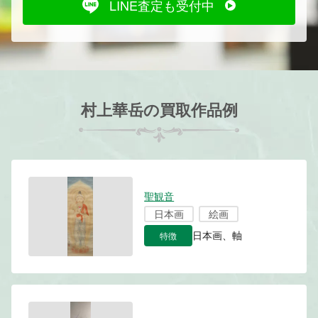
LINE査定も受付中
村上華岳の買取作品例
聖観音
日本画
絵画
特徴
日本画、軸