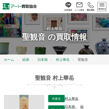
MENU
LINE査定
メール査定
電話相談
村上華岳
聖観音 の買取情報
ホーム
絵画
日本画
村上華岳
聖観音
聖観音 村上華岳
作家名
村上華岳
日本画
、
絵
ジャンル