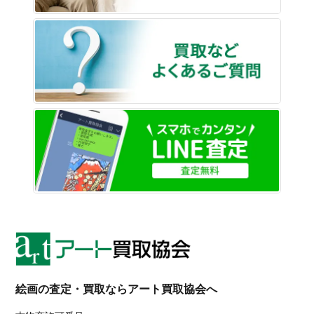
買取な
LINE
絵画の査定・買取ならアート買取協会へ