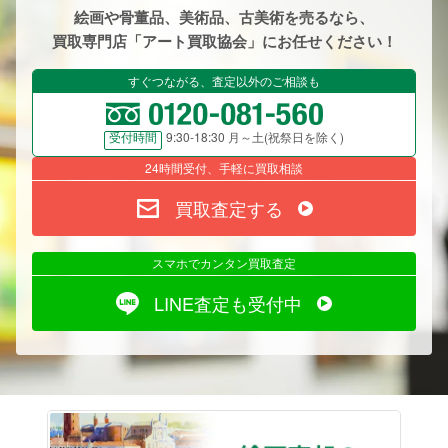
絵画や骨董品、美術品、古美術を売るなら、
買取専門店「アート買取協会」にお任せください！
すぐつながる、査定以外のご相談も
9:30-18:30 月～土(祝祭日を除く)
受付時間
24時間受付、手軽に買取相談
買取査定する
スマホでカンタン買取査定
LINE査定も受付中
絵画売