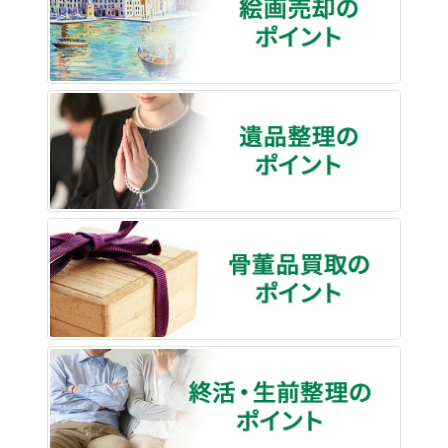
遺品整
骨董品
終活・