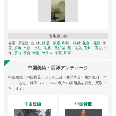
他 取扱い例
書画, 浮世絵, 壺, 鉢,
鉄瓶・銀瓶
,
印籠・根付
,
花台・花籠
, 箸
置,
茶碗
,
水指・水注
,
茶釜・風炉釜
,
棗・茶入
,
香炉・香合
, 仏
像,
茶勺･茶合
,
食籠
,
ガラス
,
漆芸
,
印章
中国美術・西洋アンティーク
中国絵画・中国骨董・ガラス工芸・西洋陶器・西洋彫刻・ブ
ロンズなど、幅広いジャンルの海外の美術品を査定、買取い
たします。
中国絵画
中国骨董