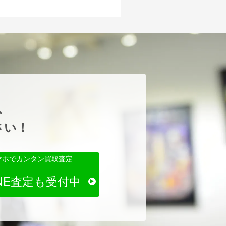
、
さい！
マホでカンタン買取査定
INE査定も受付中