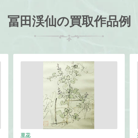
冨田渓仙の買取作品例
草花