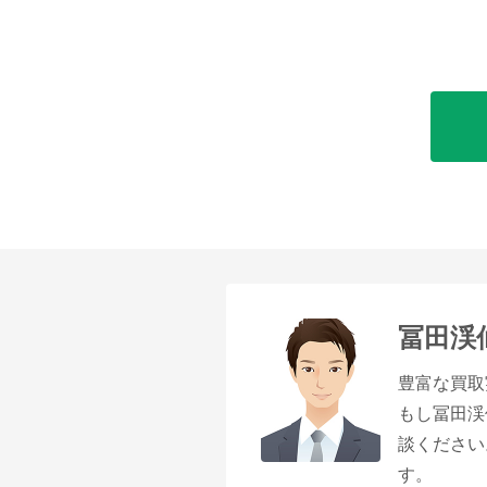
冨田渓
豊富な買取
もし冨田渓
談ください
す。