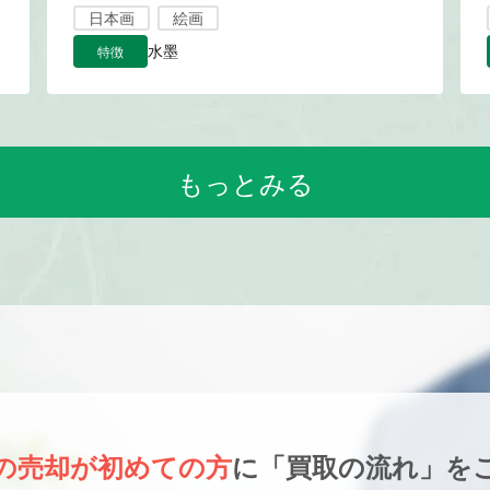
日本画
絵画
特徴
水墨
もっとみる
の売却が初めての方
に
「買取の流れ」を