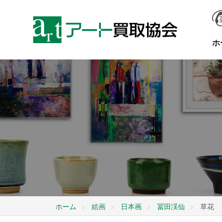
ホ
ホーム
絵画
日本画
冨田渓仙
草花