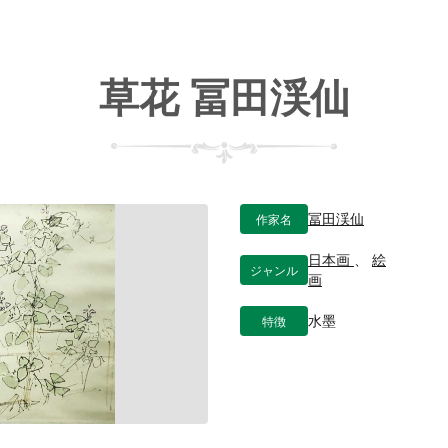
草花 冨田渓仙
作家名
冨田渓仙
日本画
、
絵
ジャンル
画
特徴
水墨