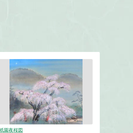
祇園夜桜図