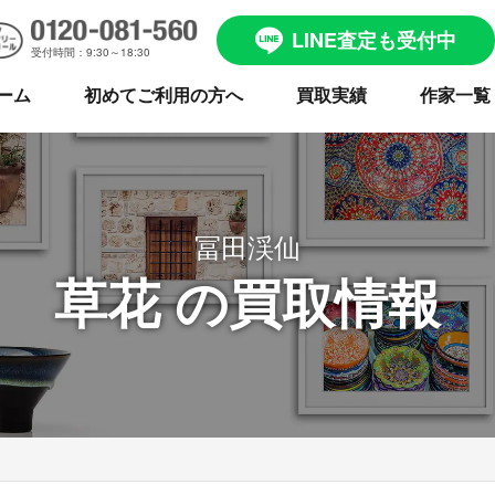
LINE査定も受付中
受付時間：9:30～18:30
ーム
初めてご利用の方へ
買取実績
作家一覧
冨田渓仙
草花 の買取情報