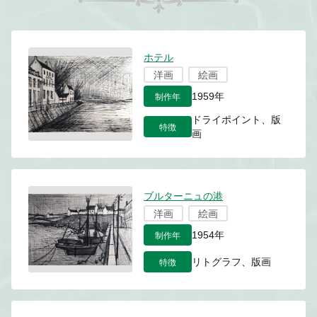
ホテル
洋画
絵画
制作年
1959年
ドライポイント、版
特徴
画
ブルターニュの港
洋画
絵画
制作年
1954年
特徴
リトグラフ、版画