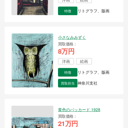
特徴
リトグラフ、版画
小さなみみずく
買取価格
8万円
洋画
絵画
特徴
リトグラフ、版画
買取担当
神奈川支社
黄色のパッカード 1928
買取価格
21万円