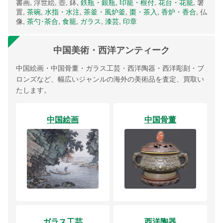
書画, 浮世絵, 壺, 鉢,
鉄瓶・銀瓶
,
印籠・根付
,
花台・花籠
, 箸
置,
茶碗
,
水指・水注
,
茶釜・風炉釜
,
棗・茶入
,
香炉・香合
, 仏
像,
茶勺･茶合
,
食籠
,
ガラス
,
漆芸
,
印章
中国美術・西洋アンティーク
中国絵画・中国骨董・ガラス工芸・西洋陶器・西洋彫刻・ブ
ロンズなど、幅広いジャンルの海外の美術品を査定、買取い
たします。
中国絵画
中国骨董
ガラス工芸
西洋陶器