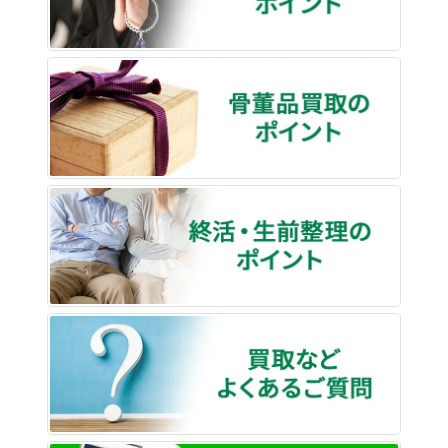
骨董品
終活・
買取な