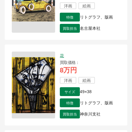
洋画
絵画
特徴
リトグラフ、版画
買取担当
名古屋本社
花
買取価格
8万円
洋画
絵画
サイズ
49×38
特徴
リトグラフ、版画
買取担当
神奈川支社