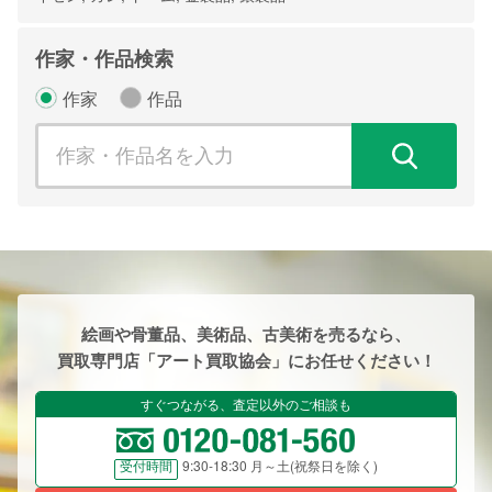
作家・作品検索
作家
作品
検
絵画や骨董品、美術品、古美術を売るなら、
買取専門店「アート買取協会」にお任せください！
すぐつながる、査定以外のご相談も
9:30-18:30 月～土(祝祭日を除く)
受付時間