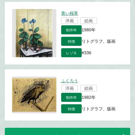
青い桜草
洋画
絵画
制作年
1980年
特徴
リトグラフ、版画
レゾネ
#336
ふくろう
洋画
絵画
制作年
1982年
特徴
リトグラフ、版画