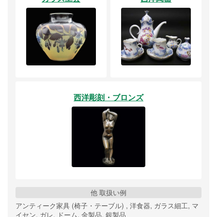
西洋彫刻・ブロンズ
他 取扱い例
アンティーク家具 (椅子・テーブル) , 洋食器, ガラス細工, マ
イセン, ガレ, ドーム, 金製品, 銀製品