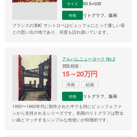
サイズ
50.5×100
特徴
リトグラフ、版画
フランスの港町 サントロペはビュッフェにとって優しい母
との思い出の地であり、何度も訪れ描いています。
アルバムニューヨーク No.2
買取相場
15～20万円
洋画
絵画
特徴
リトグラフ、版画
1950〜1960年代に制作された中でも特にビュッフェファ
ンから支持されるシリーズです。初期のリトグラフは野太
い線とマッチするシンプルな色使いが特徴的です。