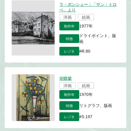
ラ・ポンシュー：「サン・トロ
ペ」より
洋画
絵画
制作年
1977年
ドライポイント、版
特徴
画
レゾネ
#R.80
胡蝶蘭
洋画
絵画
制作年
1970年
特徴
リトグラフ、版画
レゾネ
#S.197