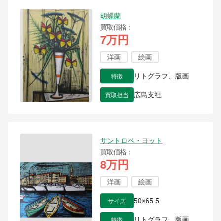
胡蝶蘭
買取価格
7万円
洋画
絵画
特徴
リトグラフ、版画
買取担当
広島支社
サントロペ・ヨット
買取価格
8万円
洋画
絵画
サイズ
50×65.5
特徴
リトグラフ、版画