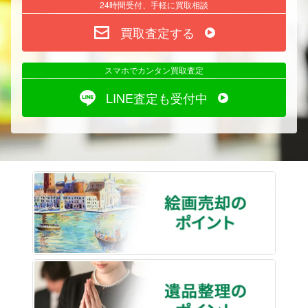
24時間受付、手軽に買取相談
買取査定する
スマホでカンタン買取査定
LINE査定も受付中
絵画売
遺品整