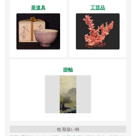
茶道具
工芸品
掛軸
他 取扱い例