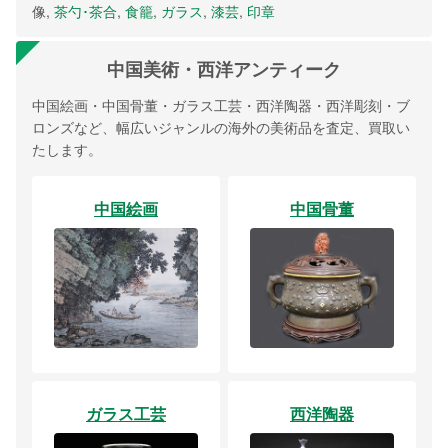
像,
茶勺･茶合
,
食籠
,
ガラス
,
漆芸
,
印章
中国美術・西洋アンティーク
中国絵画・中国骨董・ガラス工芸・西洋陶器・西洋彫刻・ブ
ロンズなど、幅広いジャンルの海外の美術品を査定、買取い
たします。
中国絵画
中国骨董
ガラス工芸
西洋陶器