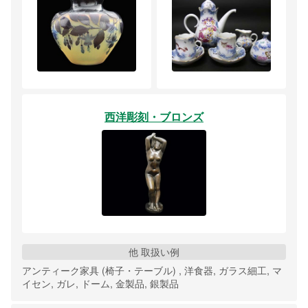
西洋彫刻・ブロンズ
他 取扱い例
アンティーク家具 (椅子・テーブル) , 洋食器, ガラス細工, マ
イセン, ガレ, ドーム, 金製品, 銀製品