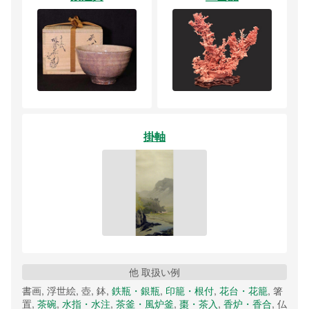
掛軸
他 取扱い例
書画, 浮世絵, 壺, 鉢,
鉄瓶・銀瓶
,
印籠・根付
,
花台・花籠
, 箸
置,
茶碗
,
水指・水注
,
茶釜・風炉釜
,
棗・茶入
,
香炉・香合
, 仏