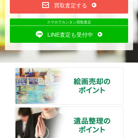
買取査定する
スマホでカンタン買取査定
LINE査定も受付中
絵画売
遺品整