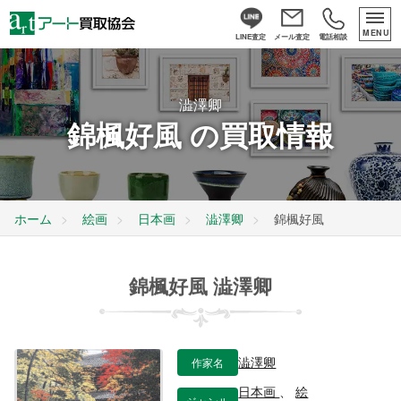
MENU
LINE査定
メール査定
電話相談
澁澤卿
錦楓好風 の買取情報
ホーム
絵画
日本画
澁澤卿
錦楓好風
錦楓好風 澁澤卿
作家名
澁澤卿
日本画
、
絵
ジャンル