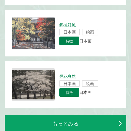
錦楓好風
日本画
絵画
特徴
日本画
煙花爽然
日本画
絵画
特徴
日本画
もっとみる