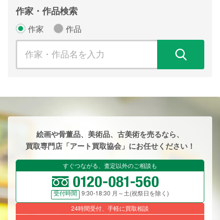
作家・作品検索
作家
作品
検
絵画や骨董品、美術品、古美術を売るなら、
買取専門店「アート買取協会」にお任せください！
すぐつながる、査定以外のご相談も
9:30-18:30 月～土(祝祭日を除く)
受付時間
24時間受付、手軽に買取相談