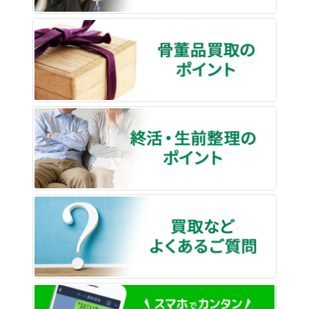
骨董品
終活・
買取な
LINE