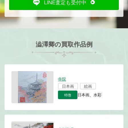
LINE査定も受付中
澁澤卿の買取作品例
寺院
日本画
絵画
特徴
日本画、水彩