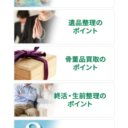
遺品整
骨董品
終活・
買取な