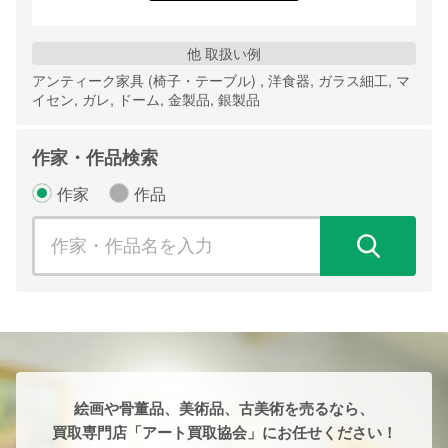
他 取扱い例
アンティーク家具 (椅子・テーブル) , 洋食器, ガラス細工, マ
イセン, ガレ, ドーム, 金製品, 銀製品
作家・作品検索
作家
作品
検
絵画や骨董品、美術品、古美術を売るなら、
買取専門店「アート買取協会」にお任せください！