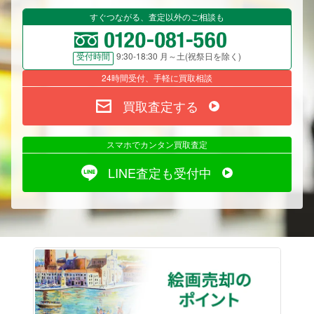
すぐつながる、査定以外のご相談も
9:30-18:30 月～土(祝祭日を除く)
受付時間
24時間受付、手軽に買取相談
買取査定する
スマホでカンタン買取査定
LINE査定も受付中
絵画売