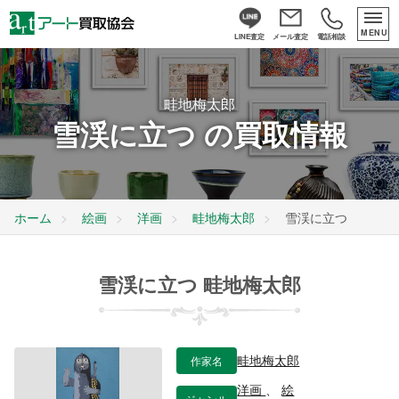
MENU
LINE査定
メール査定
電話相談
畦地梅太郎
雪渓に立つ の買取情報
ホーム
絵画
洋画
畦地梅太郎
雪渓に立つ
雪渓に立つ 畦地梅太郎
作家名
畦地梅太郎
洋画
、
絵
ジャンル