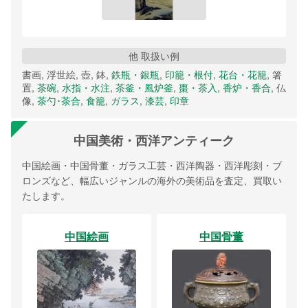
他 取扱い例
書画, 浮世絵, 壺, 鉢,
鉄瓶・銀瓶
,
印籠・根付
,
花台・花籠
, 箸
置,
茶碗
,
水指・水注
,
茶釜・風炉釜
,
棗・茶入
,
香炉・香合
, 仏
像,
茶勺･茶合
,
食籠
,
ガラス
,
漆芸
,
印章
中国美術・西洋アンティーク
中国絵画・中国骨董・ガラス工芸・西洋陶器・西洋彫刻・ブ
ロンズなど、幅広いジャンルの海外の美術品を査定、買取い
たします。
中国絵画
中国骨董