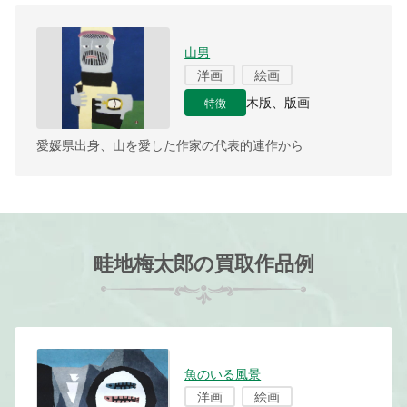
山男
洋画
絵画
特徴
木版、版画
愛媛県出身、山を愛した作家の代表的連作から
畦地梅太郎の買取作品例
魚のいる風景
洋画
絵画