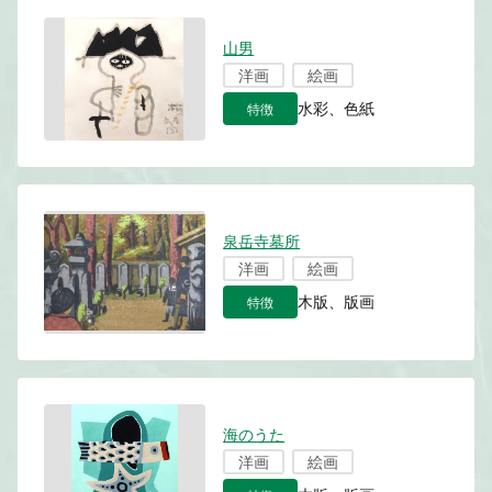
山男
洋画
絵画
特徴
水彩、色紙
泉岳寺墓所
洋画
絵画
特徴
木版、版画
海のうた
洋画
絵画