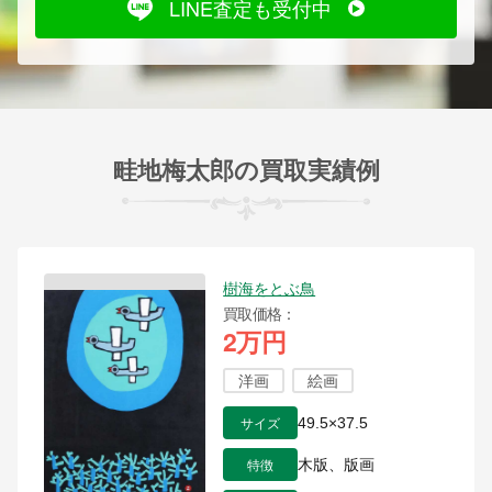
LINE査定も受付中
畦地梅太郎の買取実績例
樹海をとぶ鳥
買取価格
2万円
洋画
絵画
サイズ
49.5×37.5
特徴
木版、版画