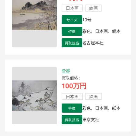
日本画
絵画
サイズ
10号
特徴
彩色、日本画、絹本
買取担当
名古屋本社
雪霽
買取価格
100万円
日本画
絵画
特徴
彩色、日本画、紙本
買取担当
東京支社