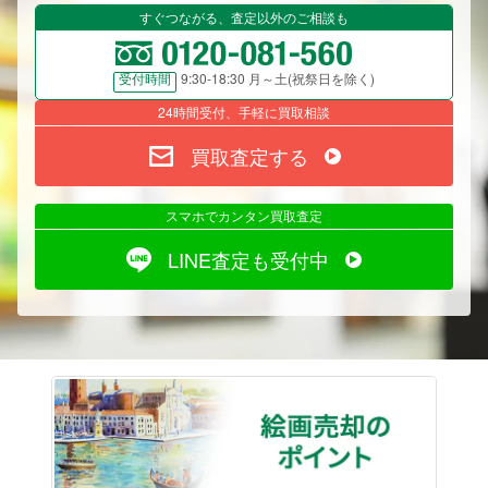
すぐつながる、査定以外のご相談も
9:30-18:30 月～土(祝祭日を除く)
受付時間
24時間受付、手軽に買取相談
買取査定する
スマホでカンタン買取査定
LINE査定も受付中
絵画売