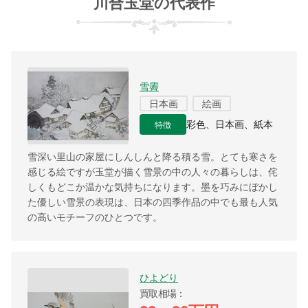
川合玉堂の代表作
雪霽
日本画
絵画
特徴
彩色、日本画、紙本
雪深い里山の家屋にしんしんと降る積る雪。とても寒さを
感じる絵ですが玉堂が描く雪景の中の人々の暮らしは、侘
しくもどこか温かな気持ちになります。墨を巧みにぼかし
た優しい雪景の表現は、日本の四季作品の中でも最も人気
の高いモチーフのひとつです。
ひよどり
買取相場