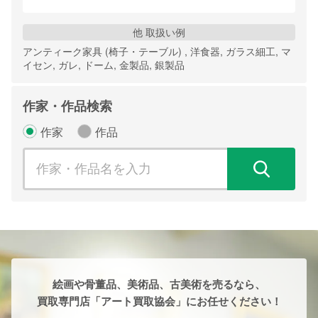
他 取扱い例
アンティーク家具 (椅子・テーブル) , 洋食器, ガラス細工, マ
イセン, ガレ, ドーム, 金製品, 銀製品
作家・作品検索
作家
作品
検
絵画や骨董品、美術品、古美術を売るなら、
買取専門店「アート買取協会」にお任せください！