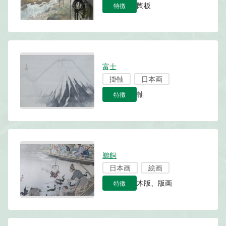
特徴
陶板
富士
掛軸
日本画
特徴
軸
鵜飼
日本画
絵画
特徴
木版、版画