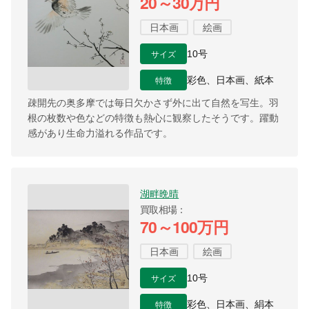
20～30万円
日本画
絵画
サイズ
10号
特徴
彩色、日本画、紙本
疎開先の奥多摩では毎日欠かさず外に出て自然を写生。羽
根の枚数や色などの特徴も熱心に観察したそうです。躍動
感があり生命力溢れる作品です。
湖畔晩晴
買取相場
70～100万円
日本画
絵画
サイズ
10号
特徴
彩色、日本画、絹本