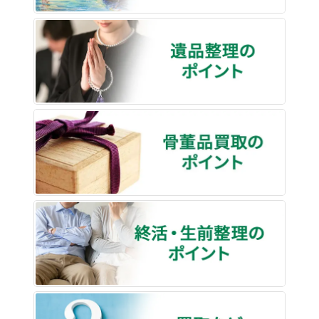
遺品整
骨董品
終活・
買取な