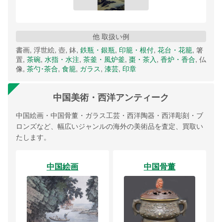
他 取扱い例
書画, 浮世絵, 壺, 鉢,
鉄瓶・銀瓶
,
印籠・根付
,
花台・花籠
, 箸
置,
茶碗
,
水指・水注
,
茶釜・風炉釜
,
棗・茶入
,
香炉・香合
, 仏
像,
茶勺･茶合
,
食籠
,
ガラス
,
漆芸
,
印章
中国美術・西洋アンティーク
中国絵画・中国骨董・ガラス工芸・西洋陶器・西洋彫刻・ブ
ロンズなど、幅広いジャンルの海外の美術品を査定、買取い
たします。
中国絵画
中国骨董