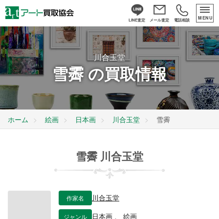
MENU
LINE査定
メール査定
電話相談
川合玉堂
雪霽 の買取情報
ホーム
絵画
日本画
川合玉堂
雪霽
雪霽 川合玉堂
作家名
川合玉堂
ジャンル
日本画
、
絵画