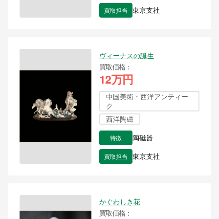
買取担当
東京支社
ヴィーナスの誕生
買取価格
12万円
中国美術・西洋アンティー
ク
西洋陶磁
特徴
陶磁器
買取担当
東京支社
かぐわしき花
買取価格