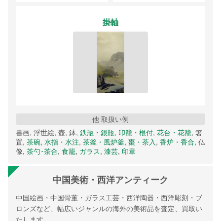
掛軸
他 取扱い例
書画, 浮世絵, 壺, 鉢,
鉄瓶・銀瓶
,
印籠・根付
,
花台・花籠
, 箸
置,
茶碗
,
水指・水注
,
茶釜・風炉釜
,
棗・茶入
,
香炉・香合
, 仏
像,
茶勺･茶合
,
食籠
,
ガラス
,
漆芸
,
印章
中国美術・西洋アンティーク
中国絵画・中国骨董・ガラス工芸・西洋陶器・西洋彫刻・ブ
ロンズなど、幅広いジャンルの海外の美術品を査定、買取い
たします。