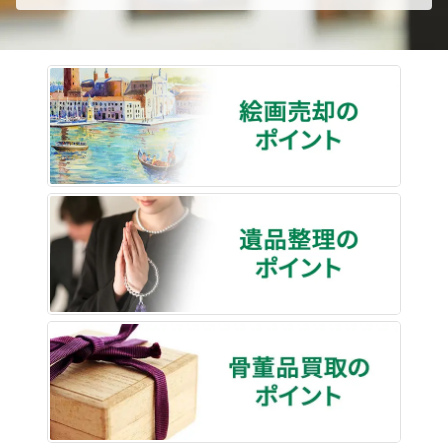
絵画売
遺品整
骨董品