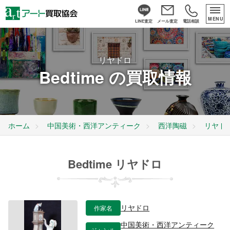
MENU
LINE査定
メール査定
電話相談
リヤドロ
Bedtime の買取情報
ホーム
中国美術・西洋アンティーク
西洋陶磁
リヤド
Bedtime リヤドロ
作家名
リヤドロ
中国美術・西洋アンティーク
ジャンル