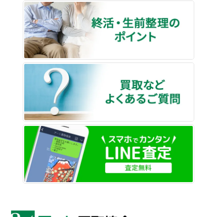
終活・
買取な
LINE