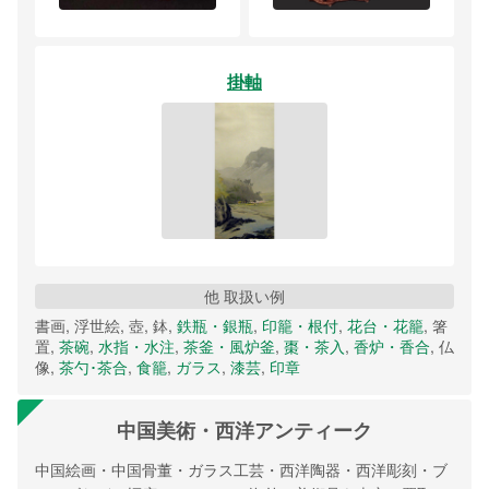
掛軸
他 取扱い例
書画, 浮世絵, 壺, 鉢,
鉄瓶・銀瓶
,
印籠・根付
,
花台・花籠
, 箸
置,
茶碗
,
水指・水注
,
茶釜・風炉釜
,
棗・茶入
,
香炉・香合
, 仏
像,
茶勺･茶合
,
食籠
,
ガラス
,
漆芸
,
印章
中国美術・西洋アンティーク
中国絵画・中国骨董・ガラス工芸・西洋陶器・西洋彫刻・ブ