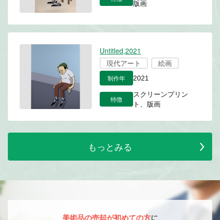
版画
Untitled,2021
現代アート
絵画
制作年
2021
スクリーンプリン
特徴
ト、版画
もっとみる
美術品の売却が初めての方
に