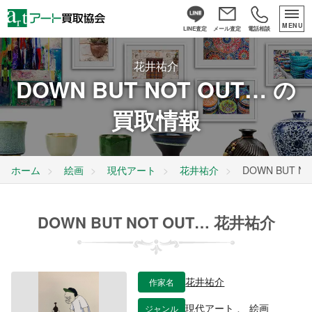
MENU
LINE査定
メール査定
電話相談
花井祐介
DOWN BUT NOT OUT… の
買取情報
ホーム
絵画
現代アート
花井祐介
DOWN BUT N
DOWN BUT NOT OUT… 花井祐介
作家名
花井祐介
ジャンル
現代アート
、
絵画