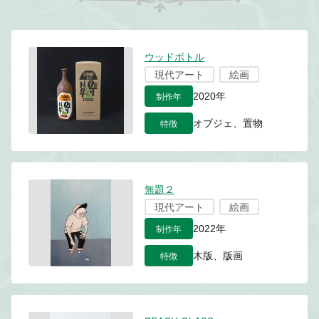
ウッドボトル
現代アート
絵画
制作年
2020年
特徴
オブジェ、置物
無題２
現代アート
絵画
制作年
2022年
特徴
木版、版画