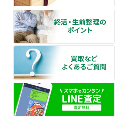
終活・
買取な
LINE