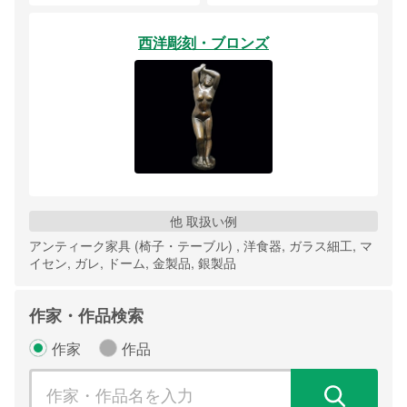
西洋彫刻・ブロンズ
他 取扱い例
アンティーク家具 (椅子・テーブル) , 洋食器, ガラス細工, マ
イセン, ガレ, ドーム, 金製品, 銀製品
作家・作品検索
作家
作品
検