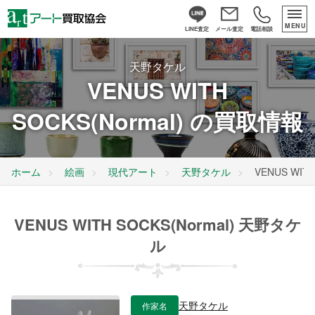
MENU
LINE査定
メール査定
電話相談
天野タケル
VENUS WITH
SOCKS(Normal) の買取情報
ホーム
絵画
現代アート
天野タケル
VENUS WITH
VENUS WITH SOCKS(Normal) 天野タケ
ル
作家名
天野タケル