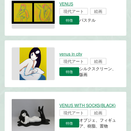
VENUS
現代アート
絵画
特徴
パステル
venus in city
現代アート
絵画
シルクスクリーン、
特徴
版画
VENUS WITH SOCKS(BLACK)
現代アート
絵画
オブジェ、フィギュ
特徴
ア、樹脂、置物