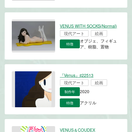
VENUS WITH SOCKS(Normal)
現代アート
絵画
オブジェ、フィギュ
特徴
ア、樹脂、置物
『Venus』♯22513
現代アート
絵画
制作年
2020
特徴
アクリル
VENUS＆COUDEX