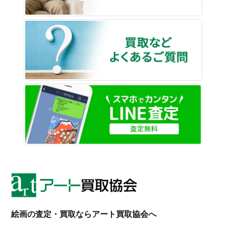
買取な
LINE
絵画の査定・買取ならアート買取協会へ