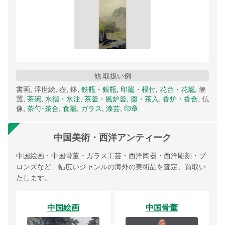
他 取扱い例
書画, 浮世絵, 壺, 鉢,
鉄瓶・銀瓶
,
印籠・根付
,
花台・花籠
, 箸
置,
茶碗
,
水指・水注
,
茶釜・風炉釜
,
棗・茶入
,
香炉・香合
, 仏
像,
茶勺･茶合
,
食籠
,
ガラス
,
漆芸
,
印章
中国美術・西洋アンティーク
中国絵画・中国骨董・ガラス工芸・西洋陶器・西洋彫刻・ブ
ロンズなど、幅広いジャンルの海外の美術品を査定、買取い
たします。
中国絵画
中国骨董