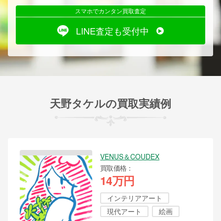
スマホでカンタン買取査定
LINE査定も受付中
天野タケルの買取実績例
VENUS＆COUDEX
買取価格
14万円
インテリアアート
現代アート
絵画