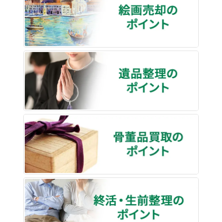
遺品整
骨董品
終活・