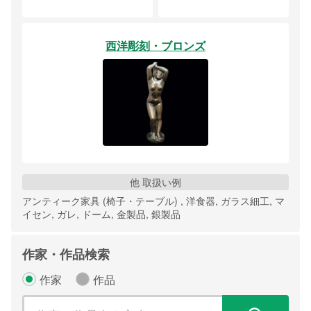
西洋彫刻・ブロンズ
他 取扱い例
アンティーク家具 (椅子・テーブル) , 洋食器, ガラス細工, マ
イセン, ガレ, ドーム, 金製品, 銀製品
作家・作品検索
作家
作品