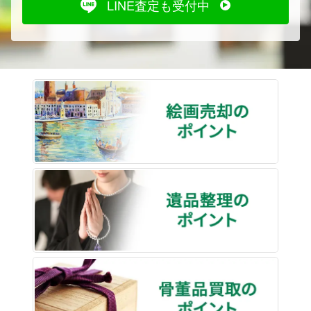
LINE査定も受付中
絵画売
遺品整
骨董品