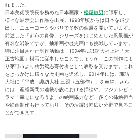
れました。
日本美術院院長を務めた日本画家・
松尾敏男
に師事し、
様々な展示会に作品を出展。1998年頃からは日本を飛び
出し、ニューヨークやパリで多数の個展を開いています。
前述した「都市の肖像」シリーズをはじめとした風景画が
有名な岩波ですが、抽象画や歴史画にも挑戦しています。
特に注目された制作活動は、1994年に諏訪大社上社「天
正古地図」模写に従事したことでしょうか。この制作によ
り茅野市より功労篤志寄付者として表彰を受けます。これ
をきっかけに様々な歴史画を追求し、2014年には、諏訪
大社に「平成・諏訪大社 三題（五部作）」を奉納。さら
には、産経新聞の連載小説における挿絵や、フジテレビド
ラマ「幸せになろうよ」の絵画協力など、多くの挿絵担当
や絵画制作も行っており、その活躍は幅広い分野で見るこ
とができます。