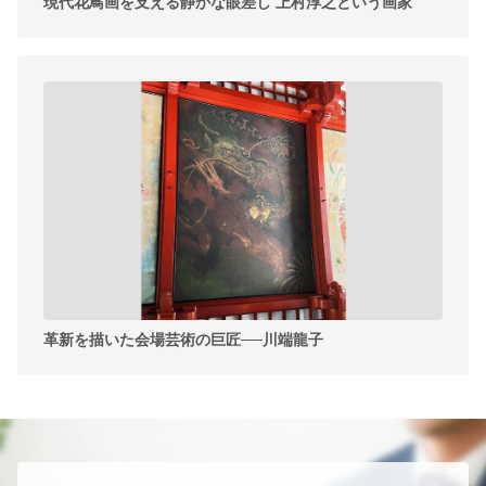
現代花鳥画を支える静かな眼差し 上村淳之という画家
革新を描いた会場芸術の巨匠──川端龍子