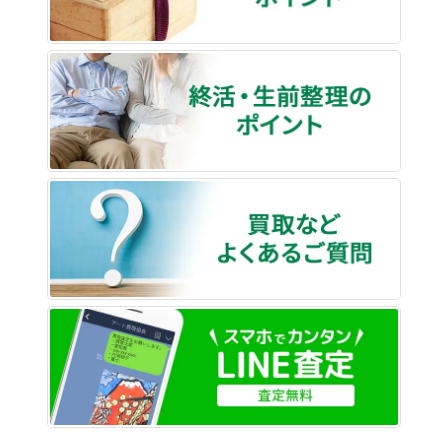
終活・
買取な
LINE