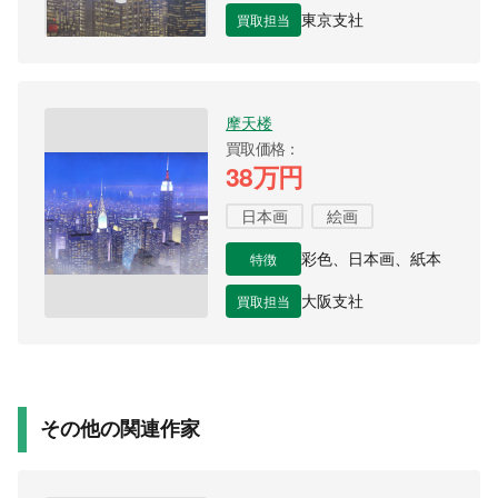
買取担当
東京支社
摩天楼
買取価格
38万円
日本画
絵画
特徴
彩色、日本画、紙本
買取担当
大阪支社
その他の関連作家