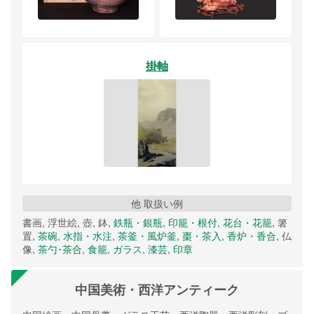
掛軸
他 取扱い例
書画, 浮世絵, 壺, 鉢,
鉄瓶・銀瓶
,
印籠・根付
,
花台・花籠
, 箸
置,
茶碗
,
水指・水注
,
茶釜・風炉釜
,
棗・茶入
,
香炉・香合
, 仏
像,
茶勺･茶合
,
食籠
,
ガラス
,
漆芸
,
印章
中国美術・西洋アンティーク