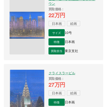
ウン
買取価格
22万円
日本画
絵画
サイズ
10号
特徴
日本画
買取担当
東京支社
クライスラービル
買取価格
27万円
日本画
絵画
特徴
日本画