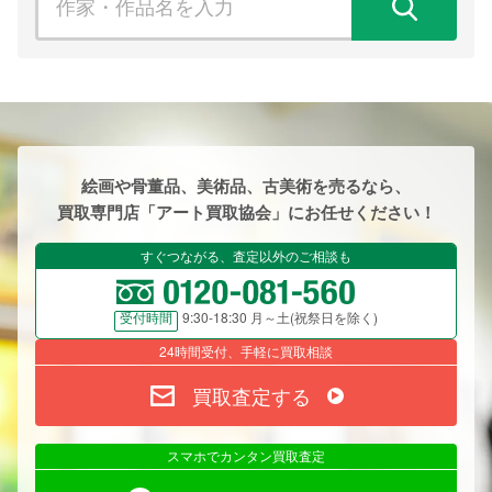
検
絵画や骨董品、美術品、古美術を売るなら、
買取専門店「アート買取協会」にお任せください！
すぐつながる、査定以外のご相談も
9:30-18:30 月～土(祝祭日を除く)
受付時間
24時間受付、手軽に買取相談
買取査定する
スマホでカンタン買取査定