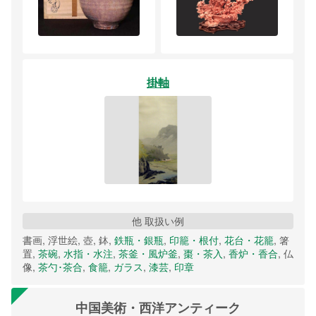
掛軸
他 取扱い例
書画, 浮世絵, 壺, 鉢,
鉄瓶・銀瓶
,
印籠・根付
,
花台・花籠
, 箸
置,
茶碗
,
水指・水注
,
茶釜・風炉釜
,
棗・茶入
,
香炉・香合
, 仏
像,
茶勺･茶合
,
食籠
,
ガラス
,
漆芸
,
印章
中国美術・西洋アンティーク