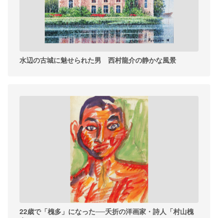
水辺の古城に魅せられた男 西村龍介の静かな風景
22歳で「槐多」になった──夭折の洋画家・詩人「村山槐