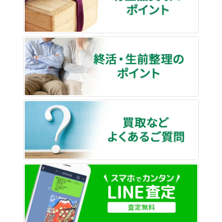
終活・
買取な
LINE