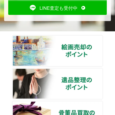
LINE査定も受付中
絵画売
遺品整
骨董品