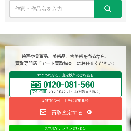
検
絵画や骨董品、美術品、古美術を売るなら、
買取専門店「アート買取協会」にお任せください！
すぐつながる、査定以外のご相談も
9:30-18:30 月～土(祝祭日を除く)
受付時間
24時間受付、手軽に買取相談
買取査定する
スマホでカンタン買取査定