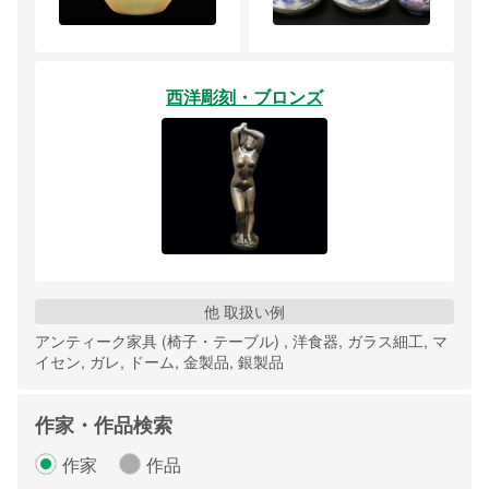
西洋彫刻・ブロンズ
他 取扱い例
アンティーク家具 (椅子・テーブル) , 洋食器, ガラス細工, マ
イセン, ガレ, ドーム, 金製品, 銀製品
作家・作品検索
作家
作品