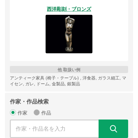
西洋彫刻・ブロンズ
他 取扱い例
アンティーク家具 (椅子・テーブル) , 洋食器, ガラス細工, マ
イセン, ガレ, ドーム, 金製品, 銀製品
作家・作品検索
作家
作品
検