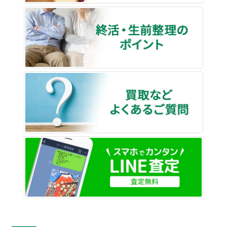
終活・
買取な
LINE