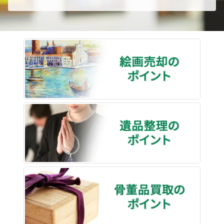
絵画売
遺品整
骨董品