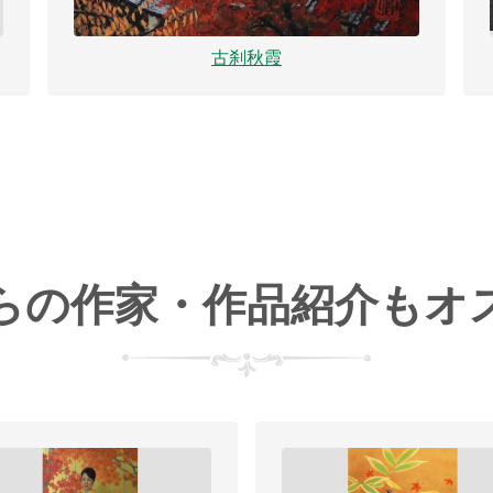
古刹秋霞
らの作家・作品紹介もオ