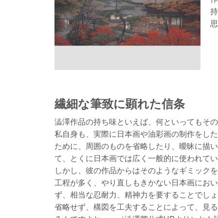
持
思
繊細な筆致に顕れた信条
澁澤作品の持ち味といえば、何といってもその
私自身も、実際に日本画や油彩画の制作をした
ために、周囲のものを省略したり、曖昧に描い
て、とくに日本画では広く一般的に使われてい
しかし、彼の作品からはそのようなギミックを
工程が多く、やり直しもきかない日本画におい
ず、相当な忍耐力、精神力を要することでしょ
省略せず、構図を工夫することによって、見る