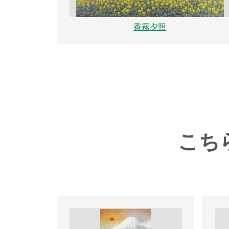
香霧夕照
こち