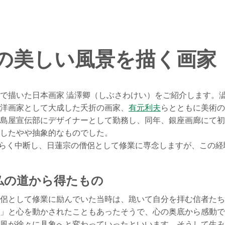
の美しい風景を描く画家
描いた日本画家 澁澤卿󠄁（しぶさわけい）をご紹介します。澁澤
洋画家として大成した夭折の画家、
有元利夫
らとともに美術の
島屋宣伝部にデザイナーとして勤務し、同年、銀座画廊にて初
したやや抽象的なものでした。
しばらく中断し、日蓮宗の僧侶として修業に専念しますが、この
仏の道から得たもの
侶として修業に励んでいた当時は、跪いて自分を拝む信者た
」と心を動かされたこともあったそうで、心の奥底から感動
風が徐々に具象へと変わっていったといいます。そうして生