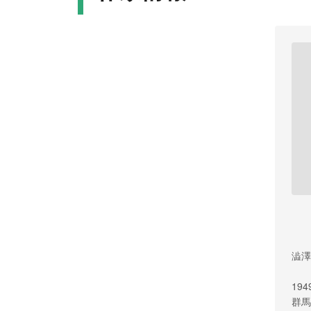
澁澤
19
群馬