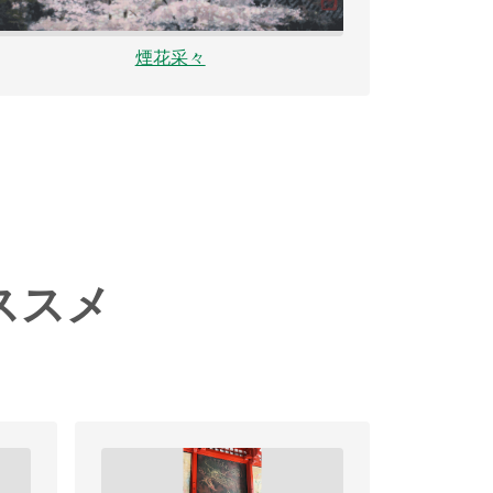
煙花采々
ススメ